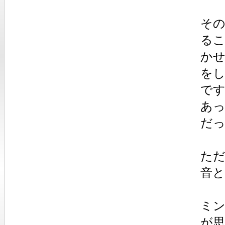
そ
る
かせ
を
で
あ
だ
た
音
ミ
が