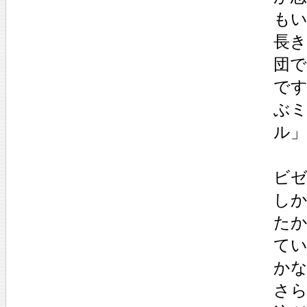
も
長き
団
で
ぶ
ル
ビゼ
し
た
て
か
さ