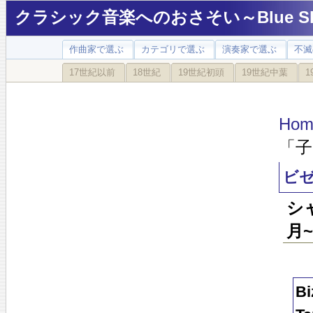
クラシック音楽へのおさそい～Blue Sky
作曲家で選ぶ
カテゴリで選ぶ
演奏家で選ぶ
不滅
17世紀以前
18世紀
19世紀初頭
19世紀中葉
1
Hom
「子
ビ
シ
月
Bi