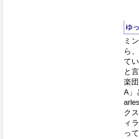
ゆ
ミン
ら、
て
と言
楽団
A」
arl
クス
ィラ
っ