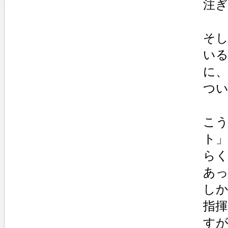
注
そ
い
に
つ
こ
ト
ら
あ
し
指
す