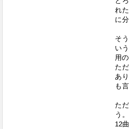
ど
れ
に
そ
い
用
た
あ
も
た
う。
12