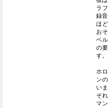
ラ
録音
ほ
お
ベ
の
す。
ホ
ン
い
そ
マ