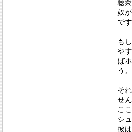
聴
奴
で
も
や
ば
う。
そ
せ
こ
シ
彼