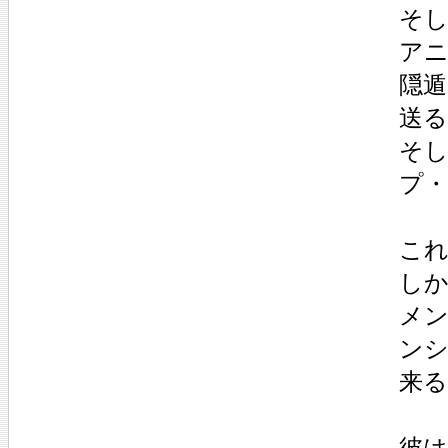
そ
ア
隠
送
そし
プ
こ
し
メ
ン
来
彼