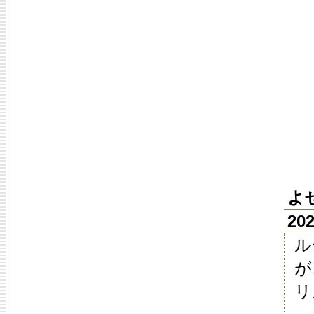
よ
20
ル
が
リ