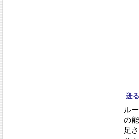
迸
ル
の
足