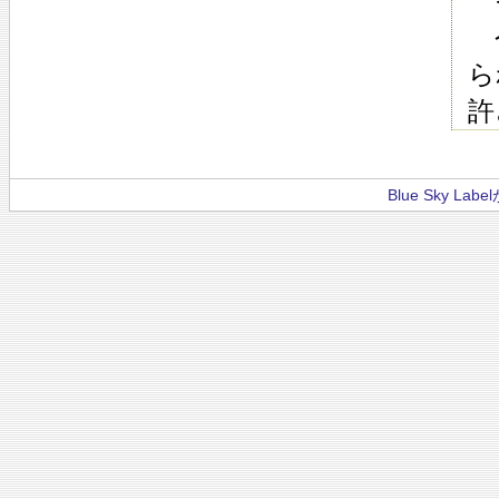
そ
今
ら
許
Blue Sky La