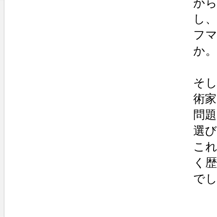
か
し、
フ
か。
そ
術
問
選
こ
く
で