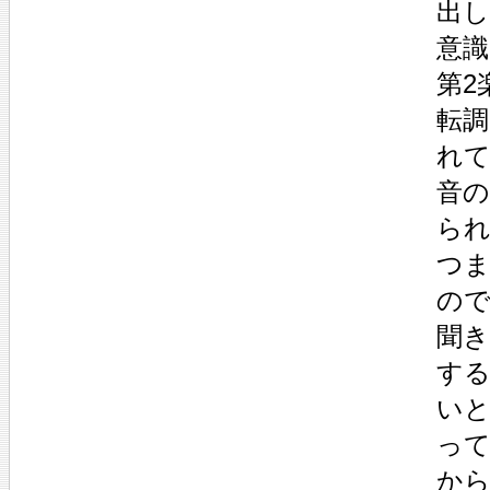
出
意
第2
転調
れ
音
ら
つ
の
聞
す
い
っ
か