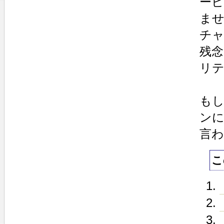
ー
ま
チ
残念
リ
も
ン
言
こ