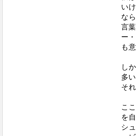
い
な
言
ー
も
し
多
そ
こ
を
シ