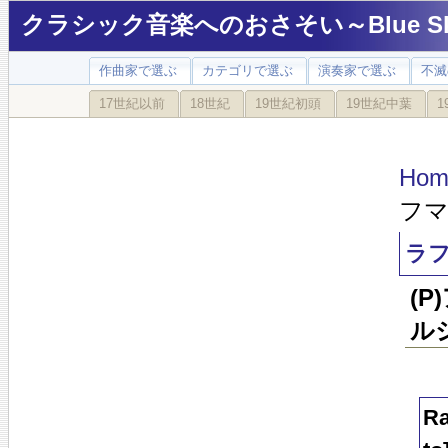
クラシック音楽へのおさそい～Blue Sky
作曲家で選ぶ
カテゴリで選ぶ
演奏家で選ぶ
不滅
17世紀以前
18世紀
19世紀初頭
19世紀中葉
1
Hom
フマ
ラフ
(
ル
Ra