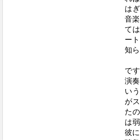
は
音
て
ート
知
で
演奏
い
が
た
は
彼