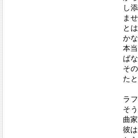
し
ませ
とは
か
本
ば
そ
た
ラ
そ
曲
彼