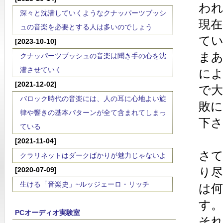
わ
深々と沈潜していくようなクナッパーツブッシ
現
ュの音楽を必要とする人は多いのでしょう
て
[2023-10-10]
まあ
クナッパーツブッシュの音楽は聞き手の心を沈
潜させていく
に
[2021-12-02]
で大
バロック時代の音楽には、人の耳に心地よい旋
敗
律や響きの基本パターンが全て含まれてしまっ
下さ
ている
[2021-11-04]
さ
クラリネットはダークばかりが魅力じゃないよ
り
[2020-07-09]
生ける「音楽史」~ルッジェーロ・リッチ
は
す。
PCオーディオ実験室
それ