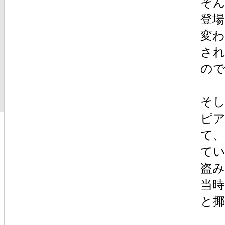
そ
登場
変
さ
の
そ
ピ
て
て
盗
当
と