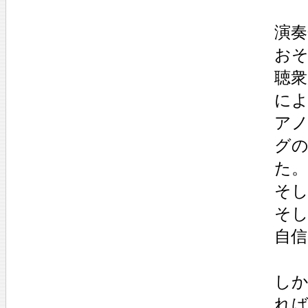
演
お
聴衆
に
ア
グ
た。
そ
そ
自
し
れ