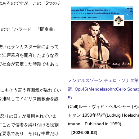
はあるのですが、この「5つのチ
もので「バラード」「間奏曲」
抜いたランカスター家によって
て江戸幕府を開府したような雰
で社会が安定した時期でもあっ
メンデルスゾーン:チェロ・ソナタ第
調, Op.45(Mendelssohn:Cello Sonat
楽にもそう言う雰囲気が溢れてい
5)
を排除してイギリス国教会を設
(Cell)ルートヴィヒ・ヘルシャー:(
トマン 1959年発行(Ludwig Hoelscher
「怒りの日」が引用されていま
tmann Published in 1959)
すことで信者を縛り付ける役割
[2026-08-02]
な要素であり、それは中世だけ