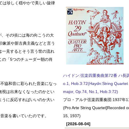
ては珍しく穏やかで美しい旋律
が、その頃には海の向こうの大
印象派や新古典主義などと言う
は一見するとそう言う世の流れ
この「5つのチューダー朝の肖
ハイドン:弦楽四重奏曲第72番 ハ長調, O
の不協和音に彩られた音楽になっ
o.1, Hob.3:72(Haydn:String Quartet
無視は出来なくなったのかとい
major, Op.74, No.1, Hob.3:72)
ように反応すればいいのか大い
プロ・アルテ弦楽四重奏団:1937年1
(Pro Arte String Quartet]Recorded
な音楽を書いていたのです。
15, 1937)
[2026-08-04]