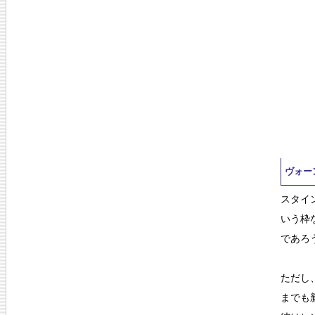
ヴォー
スタイ
いう枠
であろ
ただし
までも