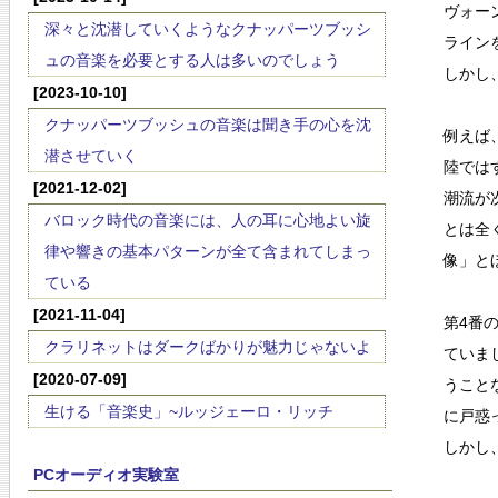
ヴォー
深々と沈潜していくようなクナッパーツブッシ
ライン
ュの音楽を必要とする人は多いのでしょう
しかし
[2023-10-10]
クナッパーツブッシュの音楽は聞き手の心を沈
例えば
潜させていく
陸では
[2021-12-02]
潮流が
バロック時代の音楽には、人の耳に心地よい旋
とは全
律や響きの基本パターンが全て含まれてしまっ
像」と
ている
[2021-11-04]
第4番
クラリネットはダークばかりが魅力じゃないよ
ていま
[2020-07-09]
うこと
生ける「音楽史」~ルッジェーロ・リッチ
に戸惑
しかし
PCオーディオ実験室