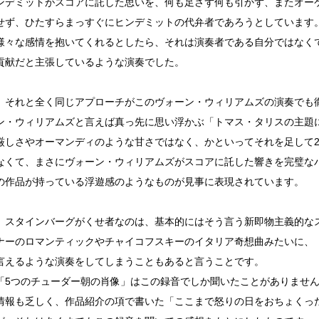
ンデミットがスコアに託した思いを、何も足さず何も引かず、またオー
せず、ひたすらまっすぐにヒンデミットの代弁者であろうとしています
様々な感情を抱いてくれるとしたら、それは演奏者である自分ではなく
貢献だと主張しているような演奏でした。
、それと全く同じアプローチがこのヴォーン・ウィリアムズの演奏でも
ン・ウィリアムズと言えば真っ先に思い浮かぶ「トマス・タリスの主題
厳しさやオーマンディのような甘さではなく、かといってそれを足して
なくて、まさにヴォーン・ウィリアムズがスコアに託した響きを完璧な
の作品が持っている浮遊感のようなものが見事に表現されています。
、スタインバーグがくせ者なのは、基本的にはそう言う新即物主義的な
ナーのロマンティックやチャイコフスキーのイタリア奇想曲みたいに、
言えるような演奏をしてしまうこともあると言うことです。
「5つのチューダー朝の肖像」はこの録音でしか聞いたことがありませ
情報も乏しく、作品紹介の項で書いた「ここまで怒りの日をおちょくっ