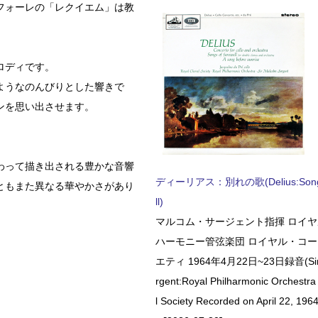
フォーレの「レクイエム」は教
ロディです。
ようなのんびりとした響きで
ンを思い出させます。
わって描き出される豊かな音響
ディーリアス：別れの歌(Delius:Songs 
ともまた異なる華やかさがあり
ll)
マルコム・サージェント指揮 ロイ
ハーモニー管弦楽団 ロイヤル・コ
エティ 1964年4月22日~23日録音(Sir 
rgent:Royal Philharmonic Orchestra
l Society Recorded on April 22, 1964