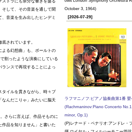
owit London Symphony Orchestra 
ケストラにも余分な響きを盛る
October 3, 1964)
。そして、その音楽を通して聞
[2026-07-29]
て、音楽を生み出したヒンデミ
徹底されています。
による幻想曲」も、ボールトの
2で割ったような演奏にしている
バランスで再現することによっ
スタイルを貫きながら、時々ブ
ラフマニノフ:ピアノ協奏曲第1番 嬰ヘ短
「なんだこりゃ」みたいに脳天
(Rachmaninov:Piano Concerto No.1 
minor, Op.1)
ん。さらに言えば、作品そものに
(P)レナード・ペナリオ:アンドレ・
た作品を知りません」と書いた
揮 ロイヤル・フィルハーモニー管弦楽