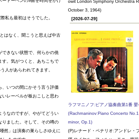
ベートーベンの9曲を時間をかけ
owit London Symphony Orchestra 
October 3, 1964)
実際私も最初はそうでした。
[2026-07-29]
ことはなく、聞こうと思えば中古
ができない状態で、何らかの僥
ます。気がつくと、あちこちで
いう人があらわれてきます。
ら、いつの間にかそう言う評価
ないレーベルが板おこしと思わ
ラフマニノフ:ピアノ協奏曲第1番 嬰ヘ短
ようなのですが、やがてどうい
(Rachmaninov:Piano Concerto No.1 
なりました。そして、その噂の
minor, Op.1)
「唖然」は演奏の巣らしさゆえに
(P)レナード・ペナリオ:アンドレ・