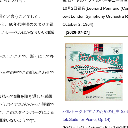
悪だったのです。
揮 ロイヤル・フィルハーモニー管弦楽
10月2日録音(Leonard Pennario:(Con
悪だと言うことでした。
owit London Symphony Orchestra 
はいえ、60年代中頃のスタジオ録
October 2, 1964)
したレーベルはかなりいい加減
[2026-07-27]
。
ースしたことで、漸くにして多
い人生の中でこの組み合わせで
り払って9曲を聴き通した感想
いうバイアスがかかった評価で
バルトーク:ピアノのための組曲 Sz.62 
て、このスタインバーグによる
tok:Suite for Piano, Op.14)
間違いないようです。
(P)ジェルジ・シャーンドル:1951年1