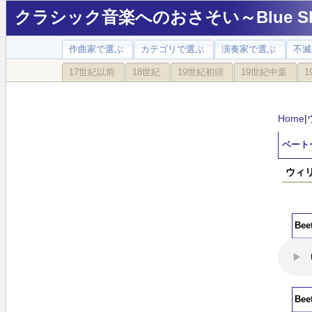
クラシック音楽へのおさそい～Blue Sky
作曲家で選ぶ
カテゴリで選ぶ
演奏家で選ぶ
不滅
17世紀以前
18世紀
19世紀初頭
19世紀中葉
1
Home
|
ベート
ウィリ
Bee
Bee