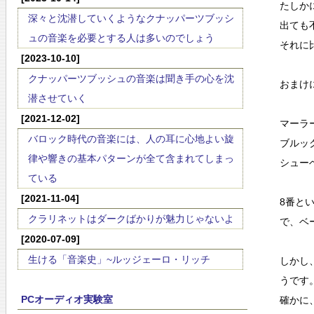
たしか
深々と沈潜していくようなクナッパーツブッシ
出ても
ュの音楽を必要とする人は多いのでしょう
それに
[2023-10-10]
クナッパーツブッシュの音楽は聞き手の心を沈
おまけ
潜させていく
[2021-12-02]
マーラ
バロック時代の音楽には、人の耳に心地よい旋
ブルッ
律や響きの基本パターンが全て含まれてしまっ
シュー
ている
[2021-11-04]
8番と
クラリネットはダークばかりが魅力じゃないよ
で、ベ
[2020-07-09]
生ける「音楽史」~ルッジェーロ・リッチ
しかし
うです
PCオーディオ実験室
確かに