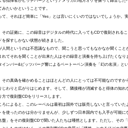
よる指揮者がピッチバーグというアメリカの地方オケを振って録音した
てみたいかということです。
って、それほど簡単に「Yes」とは言いにくいのではないでしょうか。
、その証拠に、この録音はデジタルの時代に入ってもCDで復刻される
ドを探すしかない状態が続きました。
が人間というのは不思議なもので、聞こうと思ってもなかなか聞くこと
まれてそれを聞くことが出来た人はその録音と演奏を持ち上げたくなり
タインバー&ピッツバーグ響によるベートーベン演奏を「幻の名演」と
、その真偽を確かめることはほとんどの人にとっては不可能なのですか
りじわりと広がりはじめます。そして、隣接権が消滅すると得体の知れ
り方で復刻盤CDをリリースします。
ころによると、このレーベルは最初は国外では販売しないと言っていた
トを使ったのかは分かりませんが、少しずつ日本国内でも入手が可能に
名盤」をその復刻盤CDで聞いた人たちは唖然とします。ただし、その