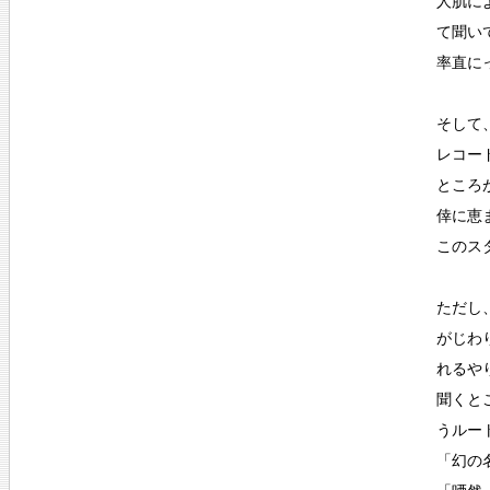
人肌に
て聞い
率直に
そして
レコー
ところ
倖に恵
このス
ただし
がじわ
れるや
聞くと
うルー
「幻の