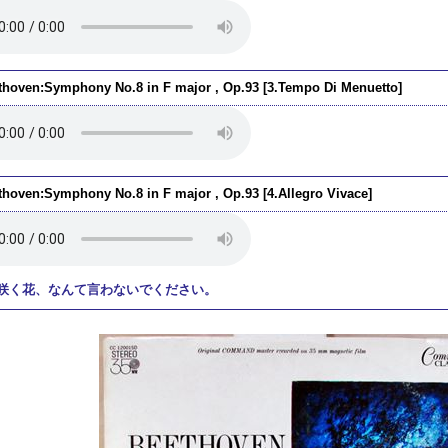
thoven:Symphony No.8 in F major , Op.93 [3.Tempo Di Menuetto]
thoven:Symphony No.8 in F major , Op.93 [4.Allegro Vivace]
咲く花、なんて言わないでください。