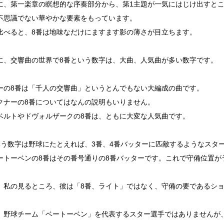
に、第一楽章の瞑想的な序奏部分から、第1主題が一気にはじけ出すと
不思議でない華やかな要素をもっています。
比べると、8番は地味なだけにますます影の薄さが目立ちます。
に、交響曲の世界で8番という数字は、大曲、人気曲が多い数字です。
ーの8番は「千人の交響曲」というとんでもない大編成の曲です。
クナーの8番についてはなんの説明もいりません。
ベルトやドヴォルザークの8番は、ともに大変な人気曲です。
いう数字は野球にたとえれば、3番、4番バッターに匹敵するようなスタ
ートーベンの8番はその番号通りの8番バッターです。これで守備位置が
、私の見るところ、彼は「8番、ライト」ではなく、守備の要であるシ
。
、野球チーム「ベートーベン」を代表するスター選手ではありませんが