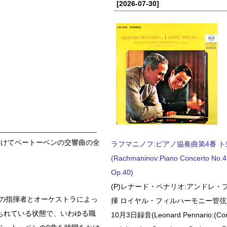
[2026-07-30]
にかけてベートーベンの交響曲の全
ラフマニノフ:ピアノ協奏曲第4番 ト短調
(Rachmaninov:Piano Concerto No.4 
Op.40)
(P)レナード・ペナリオ:アンドレ・
くの指揮者とオーケストラによっ
揮 ロイヤル・フィルハーモニー管弦楽
もれている状態で、いわゆる職
10月3日録音(Leonard Pennario:(Con