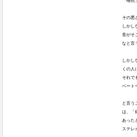
「唖然
その悪
しかしな
音がそ
なと言
しかし
くの人
それで
ベート
と言う
は、「
あった
ステレ