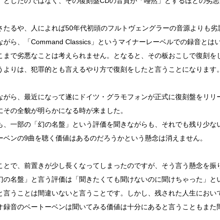
」としたのではなく、その復刻盤CDの音質が「唖然」とするほどの劣
さたるや、人によれば50年代初頭のフルトヴェングラーの音源よりも劣
がら、「Command Classics」というマイナーレーベルでの録音と
こまで劣悪なことは考えられません。となると、その板おこしで復刻を
うよりは、犯罪的とも言えるやり方で復刻をしたと言うことになります
ながら、最近になって遂にドイツ・グラモフォンが正式に復刻盤をリリ
にその全貌が明らかになる時が来ました。
も、一部の「幻の名盤」という評価を聞きながらも、それでも残り少な
ーベンの9曲を聴く価値はあるのだろうかという懸念は消えません。
ことで、前置きが少し長くなってしまったのですが、そう言う懸念を振
幻の名盤」と言う評価は「聞きたくても聞けないのに聞けちゃった」と
と言うことは間違いないと言うことです。しかし、残された人生におい
オ録音のベートーベンは聞いてみる価値は十分にあると言うこともまた