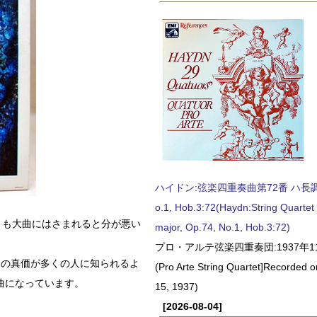
ハイドン:弦楽四重奏曲第72番 ハ長調, O
o.1, Hob.3:72(Haydn:String Quartet
うも大曲にはさまれると分が悪い
major, Op.74, No.1, Hob.3:72)
プロ・アルテ弦楽四重奏団:1937年1
その真価が多くの人に知られるよ
(Pro Arte String Quartet]Recorded
曲になっています。
15, 1937)
[2026-08-04]