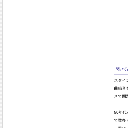
聞いて
スタイ
曲録音
さて問
50年
て数多