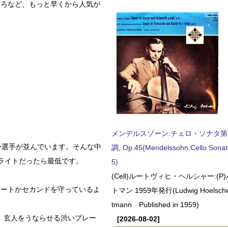
ころなど、もっと早くから人気が
メンデルスゾーン:チェロ・ソナタ第
ー選手が並んでいます。そんな中
調, Op.45(Mendelssohn:Cello Sonat
ライトだったら最低です。
5)
(Cell)ルートヴィヒ・ヘルシャー:(
ョートかセカンドを守っているよ
トマン 1959年発行(Ludwig Hoelscher
tmann Published in 1959)
、玄人をうならせる渋いプレー
[2026-08-02]