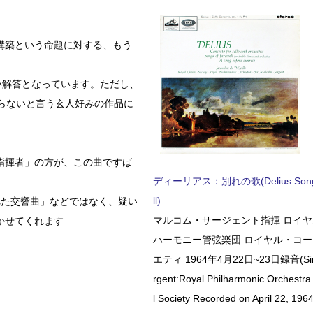
構築という命題に対する、もう
い解答となっています。ただし、
らないと言う玄人好みの作品に
指揮者」の方が、この曲ですば
ディーリアス：別れの歌(Delius:Songs 
ll)
れた交響曲」などではなく、疑い
マルコム・サージェント指揮 ロイ
かせてくれます
ハーモニー管弦楽団 ロイヤル・コ
エティ 1964年4月22日~23日録音(Sir 
rgent:Royal Philharmonic Orchestra
l Society Recorded on April 22, 1964