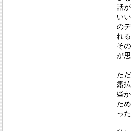
話
い
の
れ
そ
が
た
露
些
ため
っ