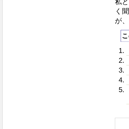
私
く
が
こ