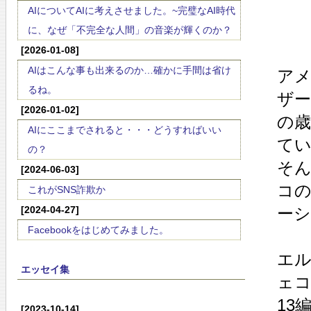
AIについてAIに考えさせました。~完璧なAI時代
に、なぜ「不完全な人間」の音楽が輝くのか？
[2026-01-08]
AIはこんな事も出来るのか…確かに手間は省け
アメ
るね。
ザー
[2026-01-02]
の
AIにここまでされると・・・どうすればいい
て
の？
そ
[2024-06-03]
コ
これがSNS詐欺か
[2024-04-27]
ーシ
Facebookをはじめてみました。
エル
エッセイ集
ェ
13
[2023-10-14]