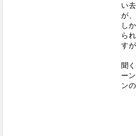
い
が
し
ら
す
聞
ー
ンの