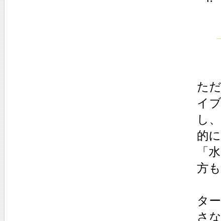
ただ
イ
し、
的
「水
方
タ
さ