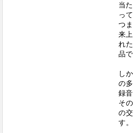
当
っ
つま
来
れ
品で
し
の
録
その
の交
す。