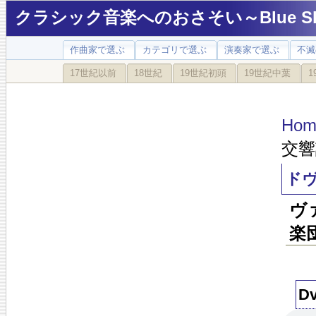
クラシック音楽へのおさそい～Blue Sky
作曲家で選ぶ
カテゴリで選ぶ
演奏家で選ぶ
不滅
17世紀以前
18世紀
19世紀初頭
19世紀中葉
1
Hom
交響
ドヴ
ヴ
楽団
Dv