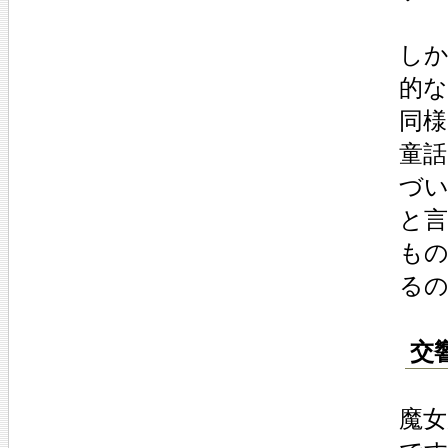
し
的
同
童
づ
と
も
る
交響
魔女