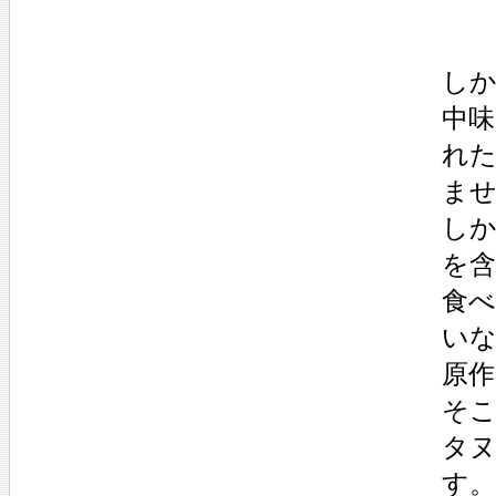
し
中
れ
ま
し
を
食べ
い
原
そ
タ
す。