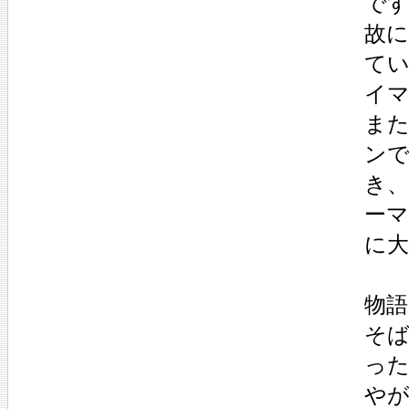
で
故
て
イ
ま
ンで
き、
ー
に
物
そ
っ
や