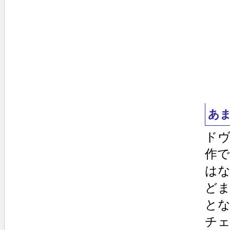
あ
ド
作
は
ど
と
チェ