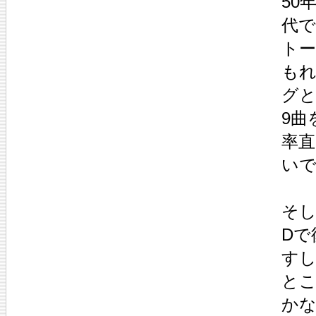
50
代
ト
も
グ
9曲
率直
い
そし
Dで
す
と
か