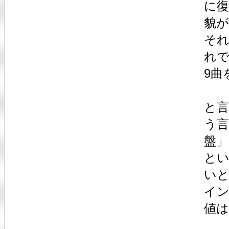
に
貌
そ
れ
9曲
と
う言
盤
と
い
イ
値