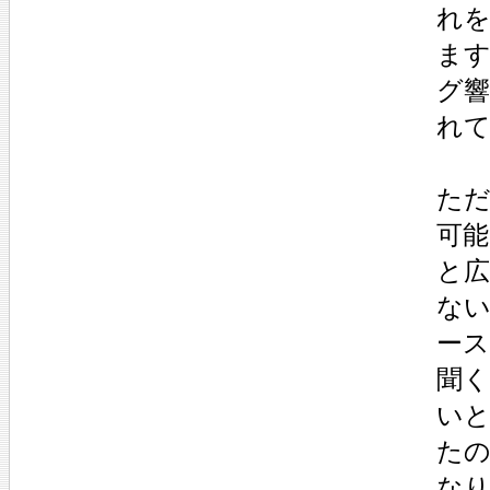
れ
ます
グ
れ
た
可
と
ない
ー
聞
い
た
なり