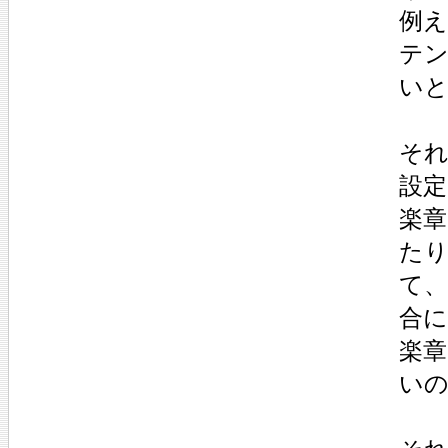
例え
テ
い
それ
設定
楽
た
て、
合
楽
い