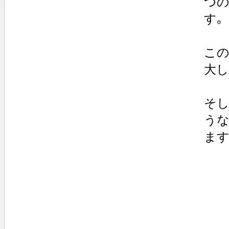
つ
す｡
この
大し
そし
うな
ます