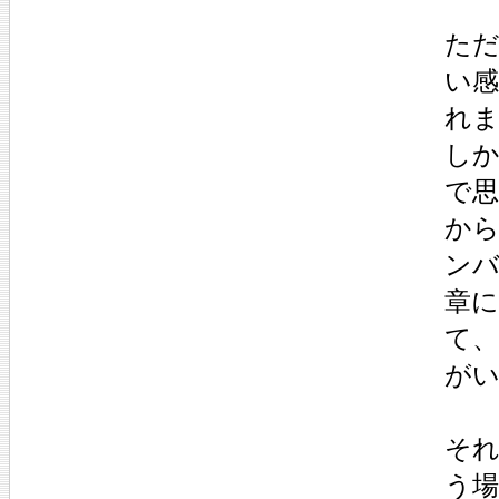
ただ
い
れ
しか
で
か
ンバ
章に
て
が
そ
う