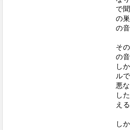
で
の巣
の
その
の
しか
ルで
悪
し
え
し