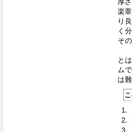
厚
楽
り
く
そ
と
ム
は
こ