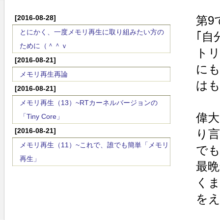
[2016-08-28]
第9
とにかく、一度メモリ再生に取り組みたい方の
｢自
ために（＾＾ｖ
トリ
[2016-08-21]
にも
メモリ再生再論
はも
[2016-08-21]
メモリ再生（13）~RTカーネルバージョンの
偉大
「Tiny Core」
[2016-08-21]
り言
メモリ再生（11）~これで、誰でも簡単「メモリ
でも
再生」
最
くま
をえ