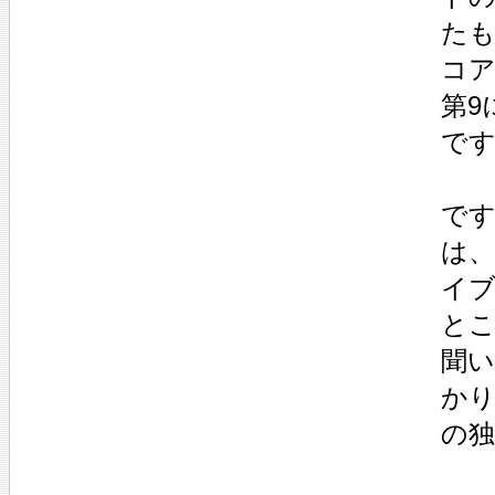
た
コ
第9
で
で
は
イ
とこ
聞
か
の独