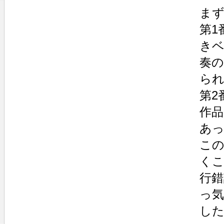
ま
第1
き
奏の
ら
第2
作品
あ
この
く
行
っ
し