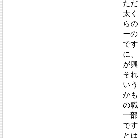
た
太く
ら
ー
で
に、
が
そ
い
か
の
一
で
と