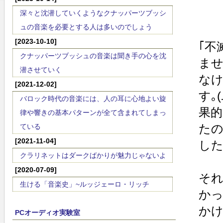
深々と沈潜していくようなクナッパーツブッシ
ュの音楽を必要とする人は多いのでしょう
[2023-10-10]
｢不
クナッパーツブッシュの音楽は聞き手の心を沈
ませ
潜させていく
なけ
[2021-12-02]
す｡
バロック時代の音楽には、人の耳に心地よい旋
果的
律や響きの基本パターンが全て含まれてしまっ
たの
ている
[2021-11-04]
した
クラリネットはダークばかりが魅力じゃないよ
[2020-07-09]
それ
生ける「音楽史」~ルッジェーロ・リッチ
かっ
かけ
PCオーディオ実験室