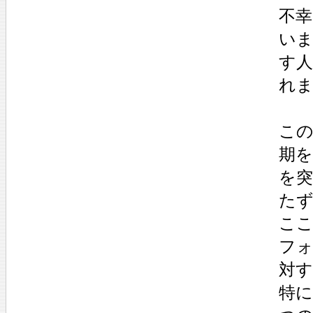
不
いま
す人
れま
この
期を
を突
たず
ここ
フォ
対す
特に