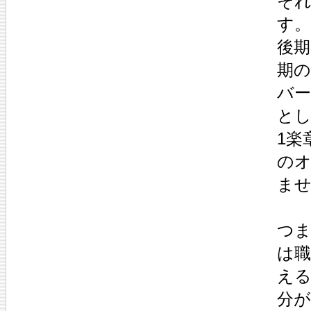
それ
す。
後
期
バ
と
1楽
の
ま
つ
は
え
分