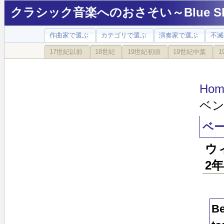
クラシック音楽へのおさそい～Blue Sky
作曲家で選ぶ
カテゴリで選ぶ
演奏家で選ぶ
不滅
17世紀以前
18世紀
19世紀初頭
19世紀中葉
1
Hom
ベン
ベー
ウ
2年
Be