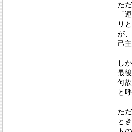
た
「
リ
が
己
し
最後
何
と
た
と
ト