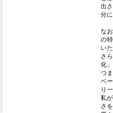
出
分
な
の特
いた
さ
化
つ
ベ
り
私が
さ