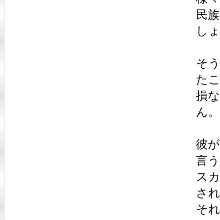
民
し
そ
た
損
ん。
彼が
言
ス
さ
それ