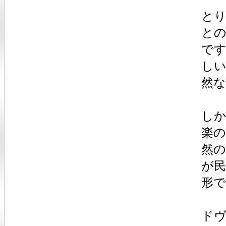
と
と
で
し
然
し
楽
然
が民
形
ド