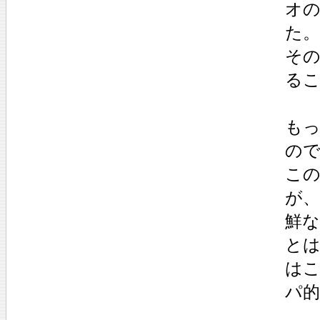
オの
た。
その
るこ
も
の
こ
が
鮮
と
は
パ