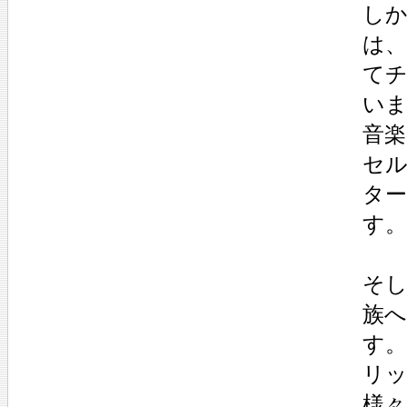
し
は
て
い
音
セ
タ
す。
そ
族
す
リ
様