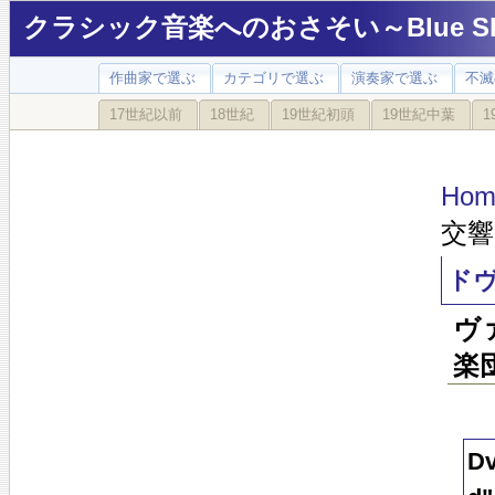
クラシック音楽へのおさそい～Blue Sky
作曲家で選ぶ
カテゴリで選ぶ
演奏家で選ぶ
不滅
17世紀以前
18世紀
19世紀初頭
19世紀中葉
1
Hom
交響
ドヴ
ヴ
楽団
Dv