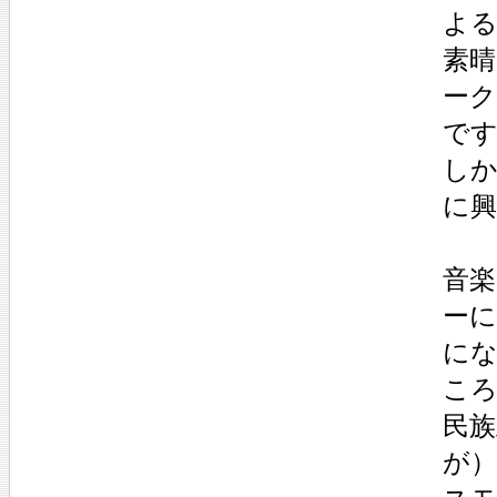
よ
素
ー
で
し
に
音
ーに
に
こ
民族
が）