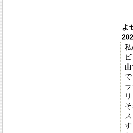
よ
20
私
ビ
曲
で
ラ
リ
そ
ス
す