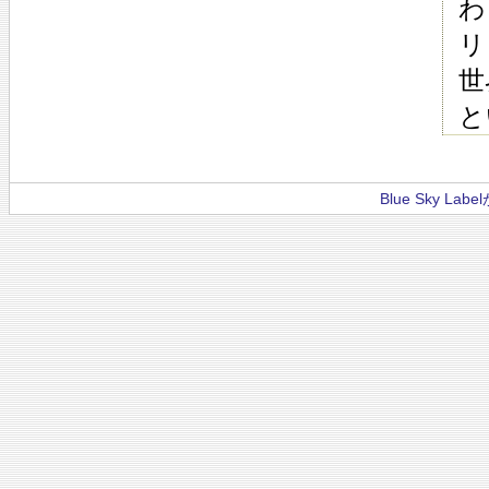
わ
リ
世
と
Blue Sky La