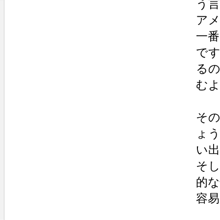
う
ア
一
で
る
む
その
ょ
い
そ
的
容易