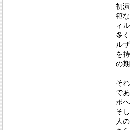
初演
範
ィ
多
ル
を
の
そ
で
ボ
そ
人の