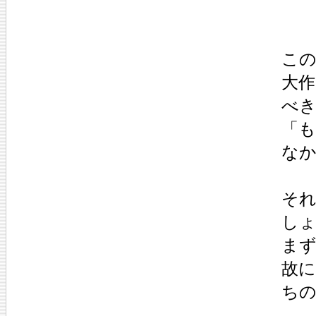
こ
大
べ
「
な
そ
し
ま
故
ち