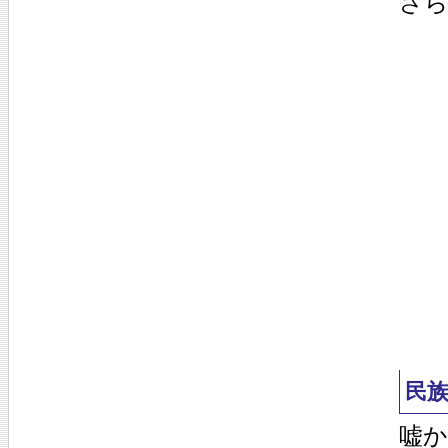
さ
民
嘘か