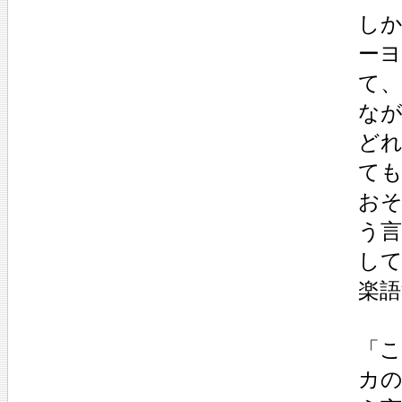
し
ー
て
な
ど
て
お
う
し
楽
「
カ