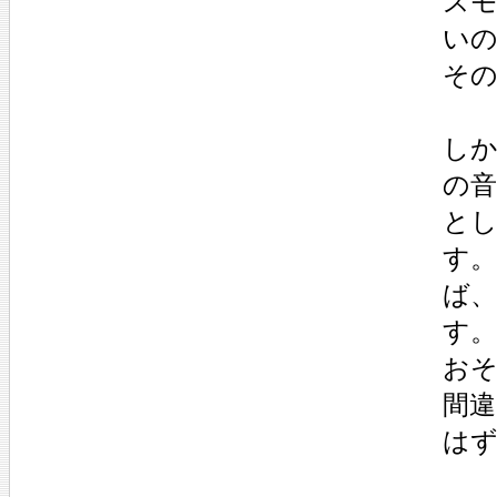
ス
い
そ
し
の
と
す
ば
す。
お
間
は