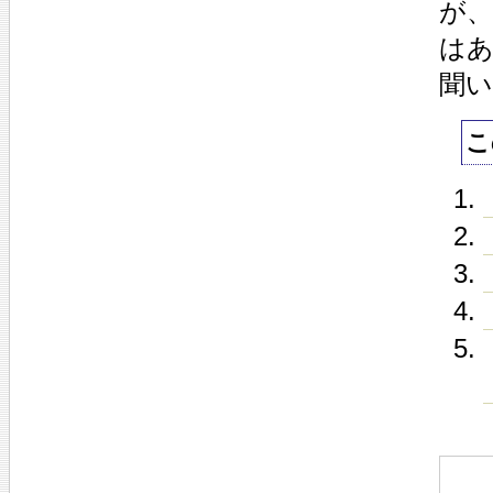
が
は
聞
こ