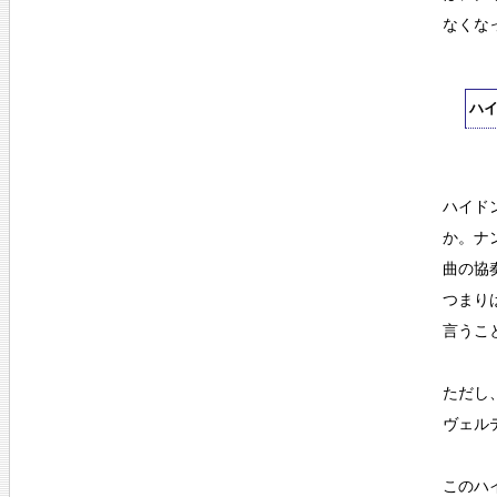
なくな
ハ
ハイド
か。ナ
曲の協
つまり
言うこ
ただし
ヴェル
このハ