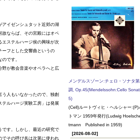
がアイゼンシュタット近郊の湖
何故ならば、その宮殿にはオペ
るエステルハージ侯の興味が次
チーフとした交響曲というの
なのです。
分野が教会音楽やオペラへと広
メンデルスゾーン:チェロ・ソナタ第
調, Op.45(Mendelssohn:Cello Sonat
言う人もいなかったので、独創
5)
ステルハージ実験工房」は発展
(Cell)ルートヴィヒ・ヘルシャー:(
トマン 1959年発行(Ludwig Hoelscher
tmann Published in 1959)
うです。しかし、最近の研究で
[2026-08-02]
のでその呼び名は次第に使われ