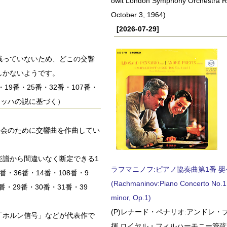
owit London Symphony Orchestra 
October 3, 1964)
[2026-07-29]
残っていないため、どこの交響
しかないようです。
・19番・25番・32番・107番・
ラッハの説に基づく）
演奏会のために交響曲を作曲してい
楽譜から間違いなく断定できる1
ラフマニノフ:ピアノ協奏曲第1番 嬰ヘ短
・36番・14番・108番・9
(Rachmaninov:Piano Concerto No.1 
番・29番・30番・31番・39
minor, Op.1)
(P)レナード・ペナリオ:アンドレ・
番「ホルン信号」などが代表作で
揮 ロイヤル・フィルハーモニー管弦楽