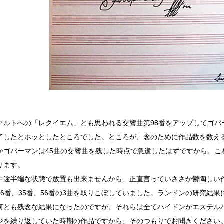
ァルトへの「レクイエム」とも思われる交響曲第98番をアップしてゴバ
了したとホッとしたところでした。ところが、念のために作品数を数える
かゴバーマンは45曲の交響曲を残した時点で急逝したはずですから、こ
ります。
中途半端な状態で放置も出来ませんから、正直言っていささか鬱陶しい
26番、35番、56番の3曲を取りこぼしていました。ランドンの研究結
何とも残念な結果になったのですが、それらは全てハイドンがエステル
ジを繰り返していた時期の作品ですから、そのつもりでお聞きください