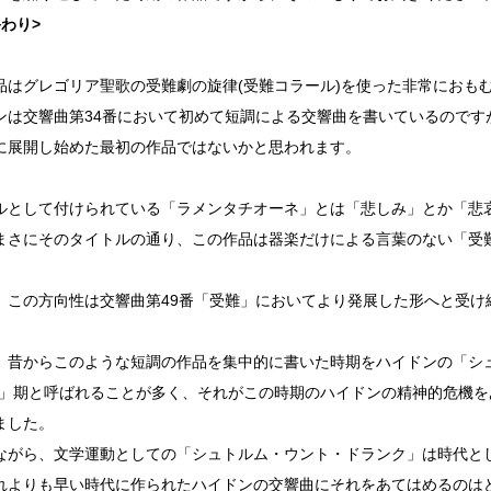
終わり>
品はグレゴリア聖歌の受難劇の旋律(受難コラール)を使った非常におも
ンは交響曲第34番において初めて短調による交響曲を書いているのです
に展開し始めた最初の作品ではないかと思われます。
ルとして付けられている「ラメンタチオーネ」とは「悲しみ」とか「悲
まさにそのタイトルの通り、この作品は器楽だけによる言葉のない「受
。
、この方向性は交響曲第49番「受難」においてより発展した形へと受け
、昔からこのような短調の作品を集中的に書いた時期をハイドンの「シ
)」期と呼ばれることが多く、それがこの時期のハイドンの精神的危機
ました。
ながら、文学運動としての「シュトルム・ウント・ドランク」は時代とし
れよりも早い時代に作られたハイドンの交響曲にそれをあてはめるのは