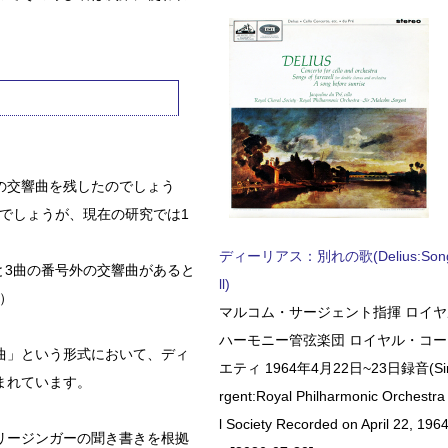
の交響曲を残したのでしょう
のでしょうが、現在の研究では1
ディーリアス：別れの歌(Delius:Songs 
と3曲の番号外の交響曲があると
ll)
）
マルコム・サージェント指揮 ロイ
ハーモニー管弦楽団 ロイヤル・コ
曲」という形式において、ディ
エティ 1964年4月22日~23日録音(Sir 
まれています。
rgent:Royal Philharmonic Orchestra
l Society Recorded on April 22, 1964
リージンガーの聞き書きを根拠