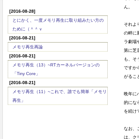
ん。
[2016-08-28]
とにかく、一度メモリ再生に取り組みたい方の
それよ
ために（＾＾ｖ
の畔に
[2016-08-21]
ラ劇場
メモリ再生再論
第に芝
[2016-08-21]
も、そ
メモリ再生（13）~RTカーネルバージョンの
ですか
「Tiny Core」
がるこ
[2016-08-21]
メモリ再生（11）~これで、誰でも簡単「メモリ
晩年に
再生」
的にな
を続け
なお、
は、ク