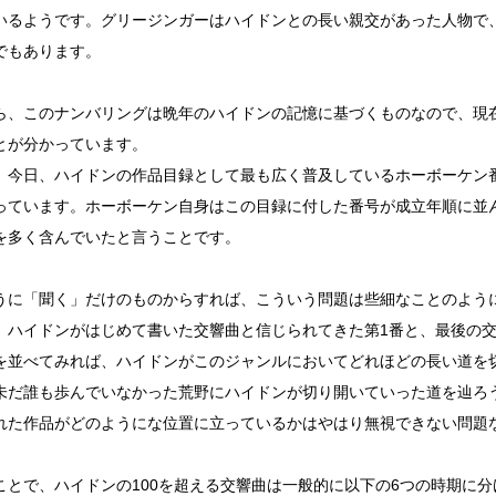
いるようです。グリージンガーはハイドンとの長い親交があった人物で
でもあります。
ら、このナンバリングは晩年のハイドンの記憶に基づくものなので、現
とが分かっています。
、今日、ハイドンの作品目録として最も広く普及しているホーボーケン番
っています。ホーボーケン自身はこの目録に付した番号が成立年順に並
を多く含んでいたと言うことです。
うに「聞く」だけのものからすれば、こういう問題は些細なことのよう
、ハイドンがはじめて書いた交響曲と信じられてきた第1番と、最後の
を並べてみれば、ハイドンがこのジャンルにおいてどれほどの長い道を
未だ誰も歩んでいなかった荒野にハイドンが切り開いていった道を辿ろ
れた作品がどのようにな位置に立っているかはやはり無視できない問題
ことで、ハイドンの100を超える交響曲は一般的に以下の6つの時期に