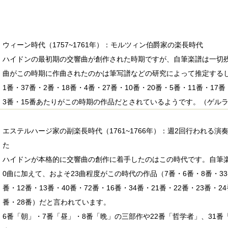
ウィーン時代（1757~1761年）：モルツィン伯爵家の楽長時代
ハイドンの最初期の交響曲が創作された時期ですが、自筆楽譜は一切
曲がこの時期に作曲されたのかは筆写譜などの研究によって推定する
1番・37番・2番・18番・4番・27番・10番・20番・5番・11番・17番
3番・15番あたりがこの時期の作品だとされているようです。（ゲル
エステルハージ家の副楽長時代（1761~1766年）：週2回行われる
た
ハイドンが本格的に交響曲の創作に着手したのはこの時代です。自筆
0曲に加えて、およそ23曲程度がこの時代の作品（7番・6番・8番・33番
番・12番・13番・40番・72番・16番・34番・21番・22番・23番・24
番・28番）だと言われています。
6番「朝」・7番「昼」・8番「晩」の三部作や22番「哲学者」、31