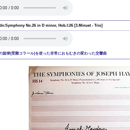
dn:Symphony No.26 in D minor, Hob.I:26 [3.Minuet - Trio]
の旋律(受難コラール)を使った非常におもむきの変わった交響曲