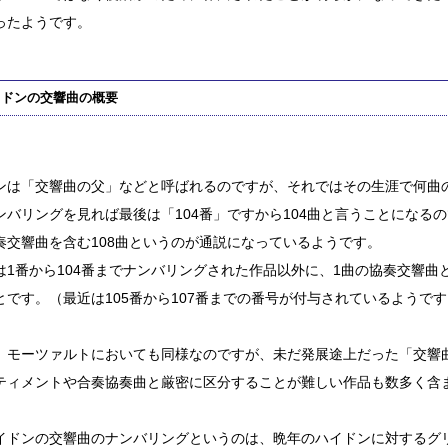
ったようです。
イドンの交響曲の概要
ンは「交響曲の父」などと呼ばれるのですが、それではその生涯で何曲
ンバリングを見れば最後は「104番」ですから104曲と言うことになる
奏交響曲を含む108曲というのが通説になっているようです。
は1番から104番までナンバリングされた作品以外に、1曲の協奏交響曲
とです。（最近は105番から107番までの番号が付与されているようです
、モーツァルトにおいても同様なのですが、未だ発展途上だった「交響
ティメントや合奏協奏曲と厳密に区分することが難しい作品も数多く含
イドンの交響曲のナンバリングというのは、晩年のハイドンに対するグ