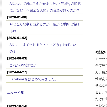
AIについてAIに考えさせました。~完璧なAI時代
に、なぜ「不完全な人間」の音楽が輝くのか？
[2026-01-08]
AIはこんな事も出来るのか…確かに手間は省け
るね。
[2026-01-02]
AIにここまでされると・・・どうすればいい
の？
<追記>
[2024-06-03]
モーツ
これがSNS詐欺か
全て完
[2024-04-27]
ん。確
性があ
Facebookをはじめてみました。
そんな
ると、
エッセイ集
だけに
ャレン
[2023-10-14]