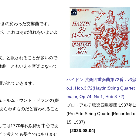
むきの変わった交響曲です。
が、これはその流れをいよいよ
哀」と訳されることが多いので
難劇」ともいえる音楽になって
ハイドン:弦楽四重奏曲第72番 ハ長調, O
継がれていきます。
o.1, Hob.3:72(Haydn:String Quartet
major, Op.74, No.1, Hob.3:72)
ュトルム・ウント・ドランク(疾
プロ・アルテ弦楽四重奏団:1937年1
をあらわすものだと言われること
(Pro Arte String Quartet]Recorded
15, 1937)
ては1770年代以降が中心であ
[2026-08-04]
どう考えても妥当ではありませ