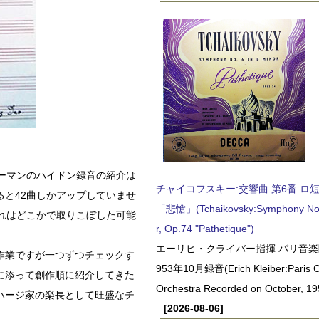
ーマンのハイドン録音の紹介は
チャイコフスキー:交響曲 第6番 ロ短調,
と42曲しかアップしていませ
「悲愴」(Tchaikovsky:Symphony No.6
れはどこかで取りこぼした可能
r, Op.74 "Pathetique")
エーリヒ・クライバー指揮 パリ音楽
作業ですが一つずつチェックす
953年10月録音(Erich Kleiber:Paris C
果に添って創作順に紹介してきた
Orchestra Recorded on October, 19
ハージ家の楽長として旺盛なチ
[2026-08-06]
。