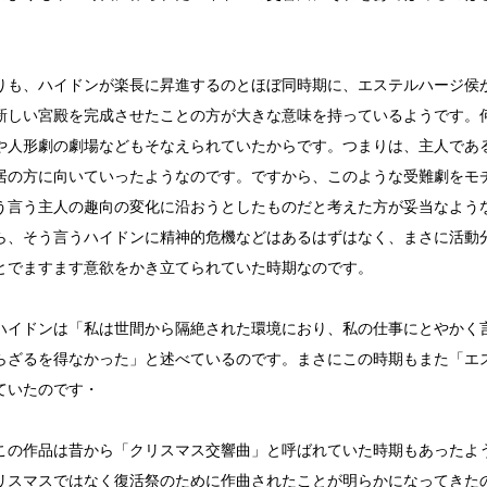
りも、ハイドンが楽長に昇進するのとほぼ同時期に、エステルハージ侯
新しい宮殿を完成させたことの方が大きな意味を持っているようです。
や人形劇の劇場などもそなえられていたからです。つまりは、主人であ
居の方に向いていったようなのです。ですから、このような受難劇をモ
う言う主人の趣向の変化に沿おうとしたものだと考えた方が妥当なよう
ら、そう言うハイドンに精神的危機などはあるはずはなく、まさに活動
とでますます意欲をかき立てられていた時期なのです。
ハイドンは「私は世間から隔絶された環境におり、私の仕事にとやかく
らざるを得なかった」と述べているのです。まさにこの時期もまた「エ
ていたのです・
この作品は昔から「クリスマス交響曲」と呼ばれていた時期もあったよ
リスマスではなく復活祭のために作曲されたことが明らかになってきた