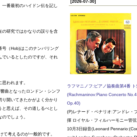
[2026-07-30]
、一番最初のハイドン伝を記し
在の研究ではかなりの誤りを含
号（Hob)はこのナンバリング
んでいるとしたのですが、それ
に思われます。
ラフマニノフ:ピアノ協奏曲第4番 ト短調
交響曲となったロンドン・シンフ
(Rachmaninov:Piano Concerto No.4 
切り開いてきたかがよく分かり
Op.40)
うと思えば、その道しるべとし
(P)レナード・ペナリオ:アンドレ・
なのでしょう。
揮 ロイヤル・フィルハーモニー管弦楽
10月3日録音(Leonard Pennario:(Con
分けて考えるのが一般的です。