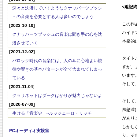
<追記
深々と沈潜していくようなクナッパーツブッシ
ュの音楽を必要とする人は多いのでしょう
この作
[2023-10-10]
ハイド
クナッパーツブッシュの音楽は聞き手の心を沈
本格的
潜させていく
[2021-12-02]
タイト
バロック時代の音楽には、人の耳に心地よい旋
すが、
律や響きの基本パターンが全て含まれてしまっ
います
ている
そして
[2021-11-04]
クラリネットはダークばかりが魅力じゃないよ
そして
[2020-07-09]
風怒濤
生ける「音楽史」~ルッジェーロ・リッチ
があり
しかし
PCオーディオ実験室
り、そ