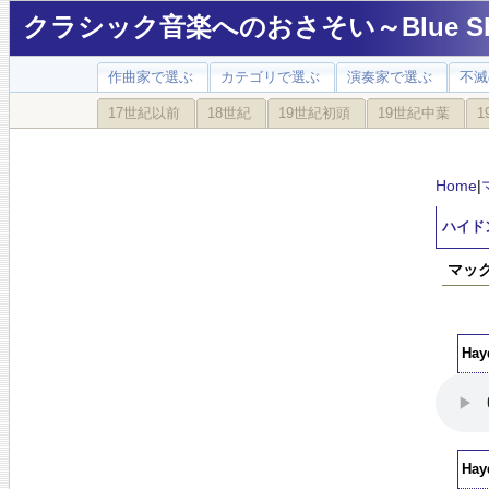
クラシック音楽へのおさそい～Blue Sky
作曲家で選ぶ
カテゴリで選ぶ
演奏家で選ぶ
不滅
17世紀以前
18世紀
19世紀初頭
19世紀中葉
1
Home
|
ハイドン
マック
Hay
Hay