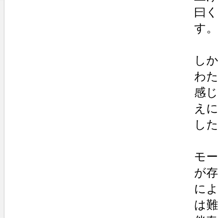
曰く
す。
し
わ
感
え
し
モー
が
に
は