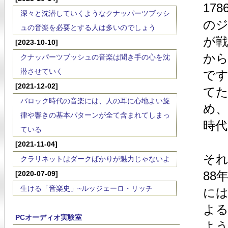
17
深々と沈潜していくようなクナッパーツブッシ
の
ュの音楽を必要とする人は多いのでしょう
が
[2023-10-10]
か
クナッパーツブッシュの音楽は聞き手の心を沈
潜させていく
で
[2021-12-02]
て
バロック時代の音楽には、人の耳に心地よい旋
め、
律や響きの基本パターンが全て含まれてしまっ
時
ている
[2021-11-04]
それ
クラリネットはダークばかりが魅力じゃないよ
88
[2020-07-09]
生ける「音楽史」~ルッジェーロ・リッチ
に
よ
PCオーディオ実験室
よ