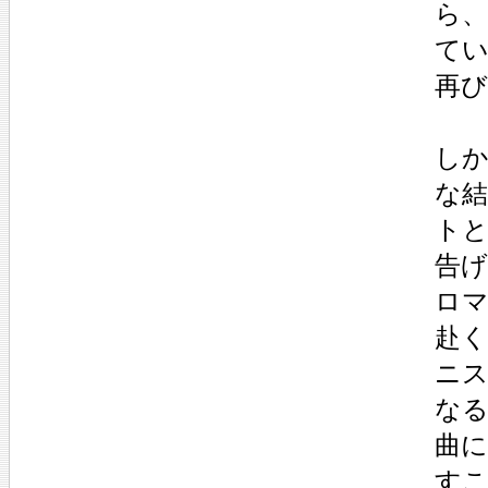
ら
て
再
し
な
ト
告
ロ
赴
ニ
な
曲に
す