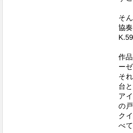
そん
協奏
K.
作品
ー
そ
台
ア
の
ク
べ