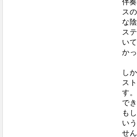
伴
ス
な
ステ
い
か
し
ス
す
で
も
い
せ