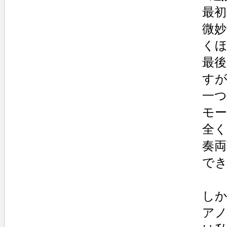
最
微
く
最
すが
一
モー
全く
奏
で
しか
ア