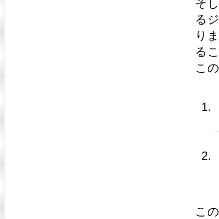
そ
る
りま
る
この
こ