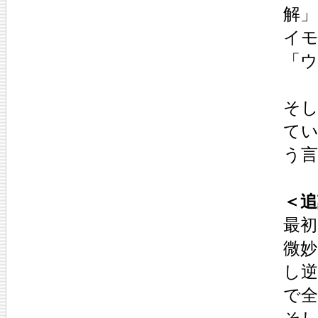
解」
イ
「
そ
て
う
＜追
最
微
し
で