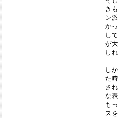
そ
き
ン
か
して
が
し
し
た
さ
な
も
ス