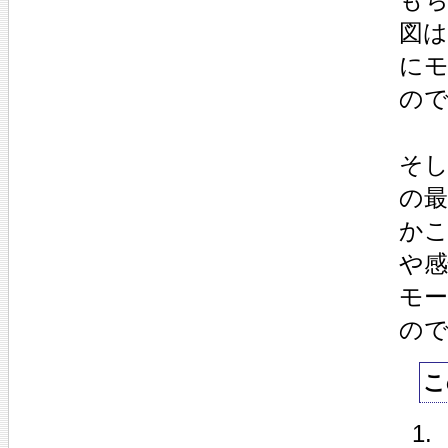
図
に
の
そ
の最
か
や
モ
の
こ