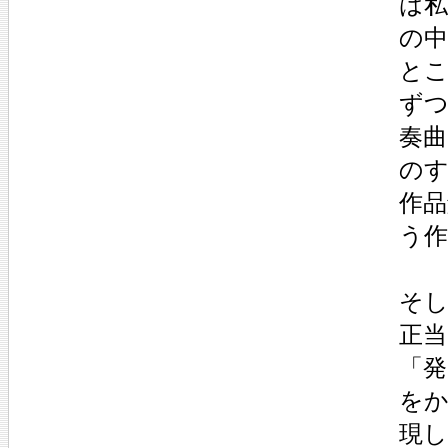
は
の
と
ずつ
奏曲
の
作品
う
そ
正当
「
を
現