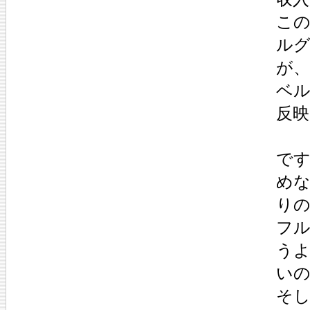
こ
ル
が
ベ
反
です
め
り
フ
う
い
そ