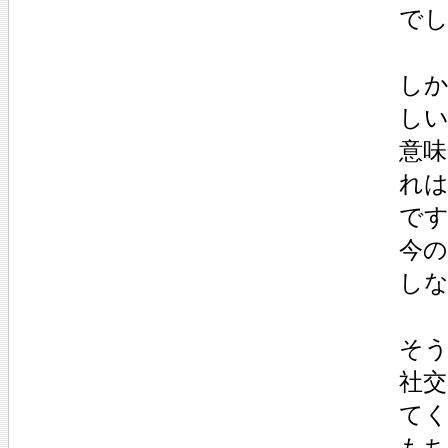
で
し
し
意
れ
で
今
し
そう
社
て
も