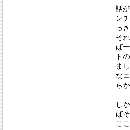
話
ン
っ
それ
ば一
ト
ま
な
ら
し
ば
こ