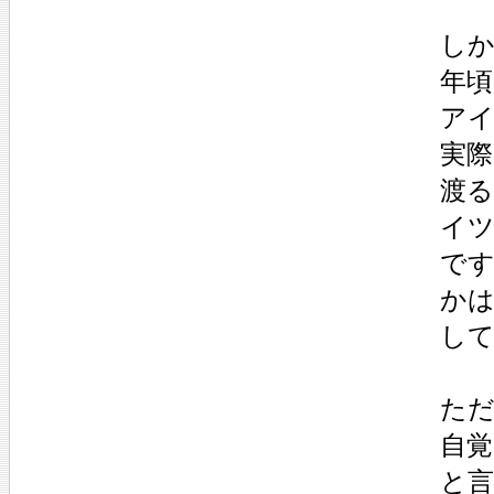
しか
年
ア
実
渡
イ
で
かは
し
た
自
と