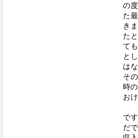
の
た
き
たと
て
と
は
そ
時
お
で
だ
収