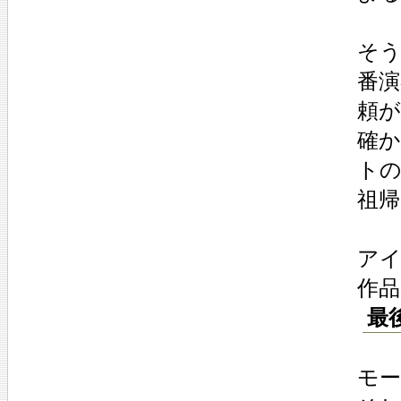
そ
番演
頼
確
ト
祖
ア
作
最
モ