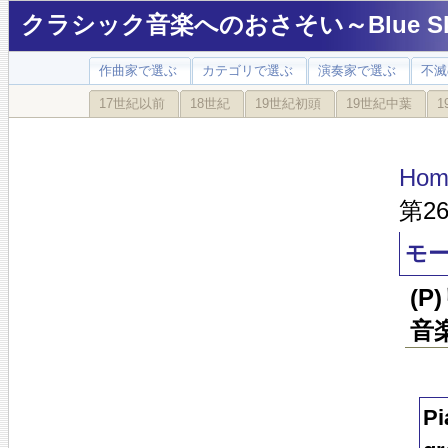
クラシック音楽へのおさそい～Blue Sky
作曲家で選ぶ
カテゴリで選ぶ
演奏家で選ぶ
不滅
17世紀以前
18世紀
19世紀初頭
19世紀中葉
1
Hom
第2
モー
(
音楽
Pi