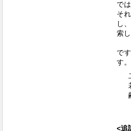
で
そ
し
索し
で
す。
<追