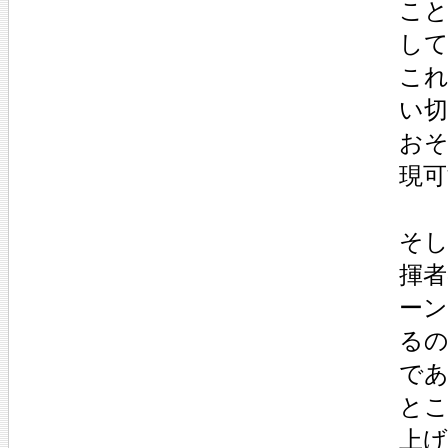
こ
し
これ
い
お
現
そ
揮
ー
る
で
と
上