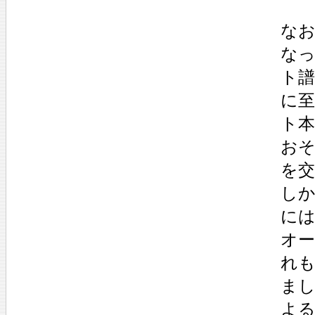
な
な
ト
に
ト
お
を
し
には
オ
れ
ま
よ