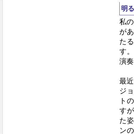
明
私
が
た
す。
演
最
ジ
ト
す
た
ン