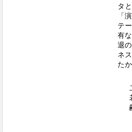
タ
「
テ
有
退
ネ
た