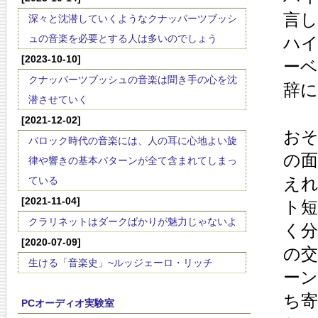
言
深々と沈潜していくようなクナッパーツブッシ
ュの音楽を必要とする人は多いのでしょう
ハ
[2023-10-10]
ーベ
クナッパーツブッシュの音楽は聞き手の心を沈
辞
潜させていく
[2021-12-02]
お
バロック時代の音楽には、人の耳に心地よい旋
の
律や響きの基本パターンが全て含まれてしまっ
え
ている
[2021-11-04]
ト
クラリネットはダークばかりが魅力じゃないよ
く
[2020-07-09]
の
生ける「音楽史」~ルッジェーロ・リッチ
ー
ち
PCオーディオ実験室