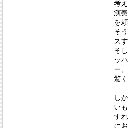
考
演
を
そう
ス
そ
ッ
ー
驚
し
い
す
に