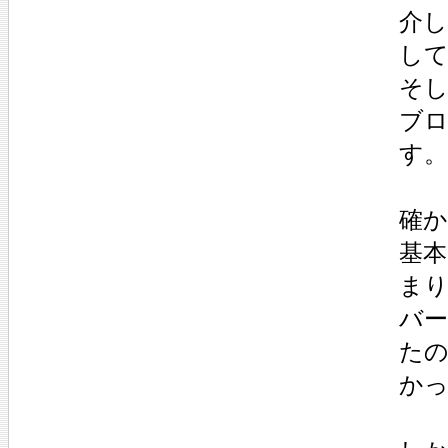
介
し
そ
ブ
す。
確
基本
まり
バ
た
か