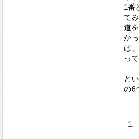
1番
て
道
か
ば
っ
とい
の6