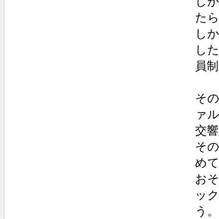
し
た
しか
した1
員
そ
ァ
交響
そ
め
おそ
ッ
う。