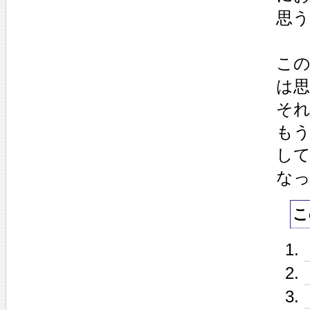
思
こ
は
そ
も
して
な
こ