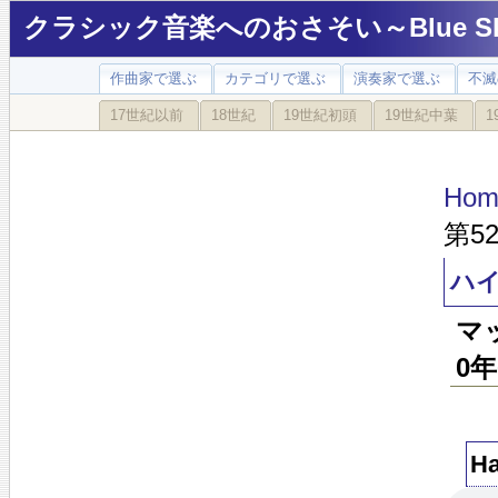
クラシック音楽へのおさそい～Blue Sky
作曲家で選ぶ
カテゴリで選ぶ
演奏家で選ぶ
不滅
17世紀以前
18世紀
19世紀初頭
19世紀中葉
1
Hom
第52
ハイ
マ
0年
Ha