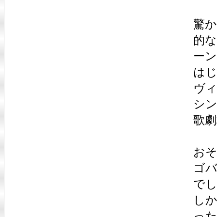
驚
的
ー
は
ヴ
シ
歌劇
お
ゴ
で
し
った