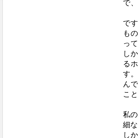
で
で
も
っ
し
るホ
す。
ん
こ
私
細
し