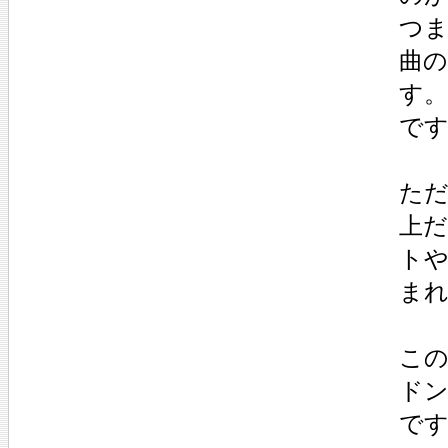
つま
曲の
す。
で
た
上
トや
ま
こ
ド
で