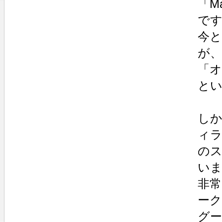
「M
で
今
が
「
と
し
ィ
の
い
非
ー
グ