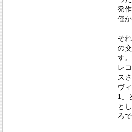
発
僅か
それ
の交
す。
レコ
ス
ヴィ
1」
とし
ろ