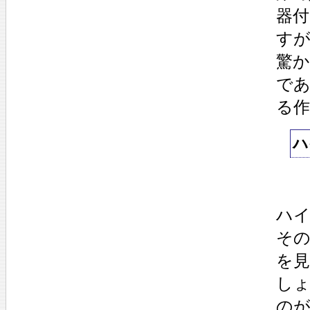
器
す
驚
で
る
ハ
ハ
そ
を見
しょ
の