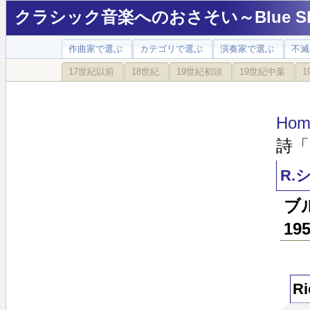
クラシック音楽へのおさそい～Blue Sky
作曲家で選ぶ
カテゴリで選ぶ
演奏家で選ぶ
不滅
17世紀以前
18世紀
19世紀初頭
19世紀中葉
1
Hom
詩「
R.
ブ
19
Ri