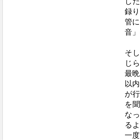
し
録り
管
音
そ
じ
最晩
以
が
を
な
る
一