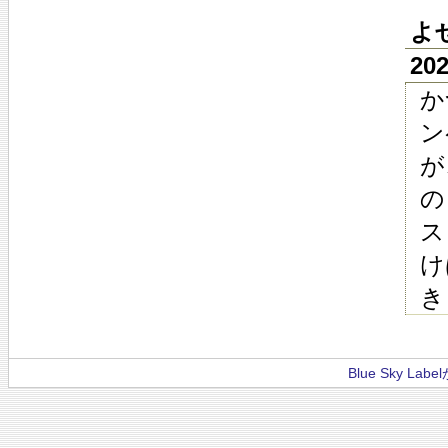
よ
20
か
ン
が
の
ス
け
き
Blue Sky La