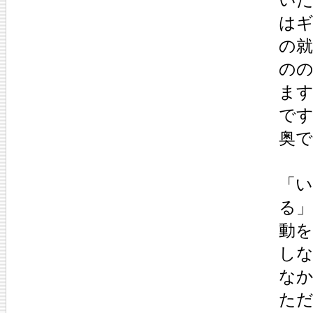
は
の
の
ま
で
奥
「
る
動
し
な
た