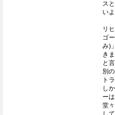
ス
い
リ
ゴー
み)
き
と
別
ト
し
ー
堂
し