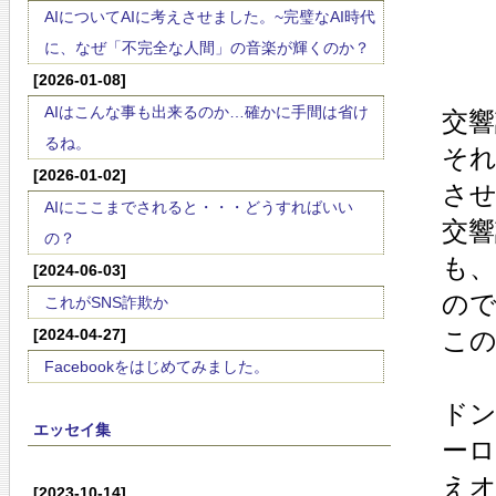
AIについてAIに考えさせました。~完璧なAI時代
に、なぜ「不完全な人間」の音楽が輝くのか？
[2026-01-08]
AIはこんな事も出来るのか…確かに手間は省け
交
るね。
そ
[2026-01-02]
さ
AIにここまでされると・・・どうすればいい
交響
の？
も
[2024-06-03]
の
これがSNS詐欺か
[2024-04-27]
こ
Facebookをはじめてみました。
ド
エッセイ集
ー
え
[2023-10-14]