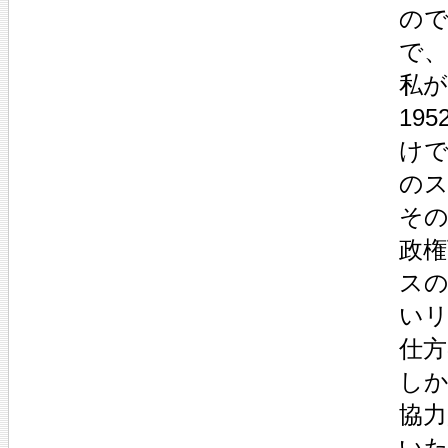
の
で
私
19
け
の
そ
政権
ス
い
仕
し
協力
い