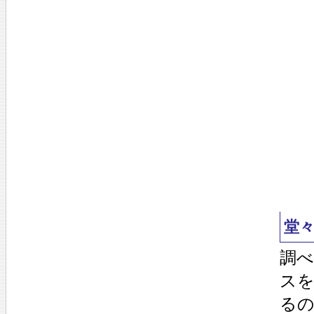
堂
調
ス
る