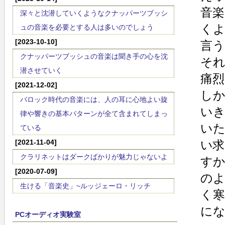
音
深々と沈潜していくようなクナッパーツブッシ
く
ュの音楽を必要とする人は多いのでしょう
[2023-10-10]
言
クナッパーツブッシュの音楽は聞き手の心を沈
それ
潜させていく
痛
[2021-12-02]
し
バロック時代の音楽には、人の耳に心地よい旋
いき
律や響きの基本パターンが全て含まれてしまっ
い
ている
[2021-11-04]
い
クラリネットはダークばかりが魅力じゃないよ
す
[2020-07-09]
の
生ける「音楽史」~ルッジェーロ・リッチ
く
に
PCオーディオ実験室