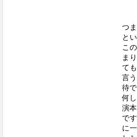
つま
と
こ
ま
て
言
待
何
演
で
に一