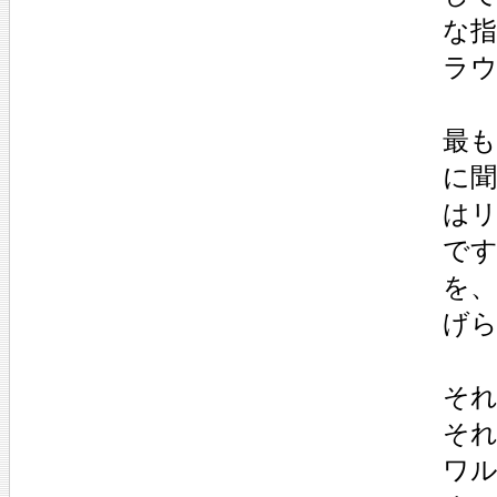
な
ラ
最
に
は
で
を
げ
そ
そ
ワ