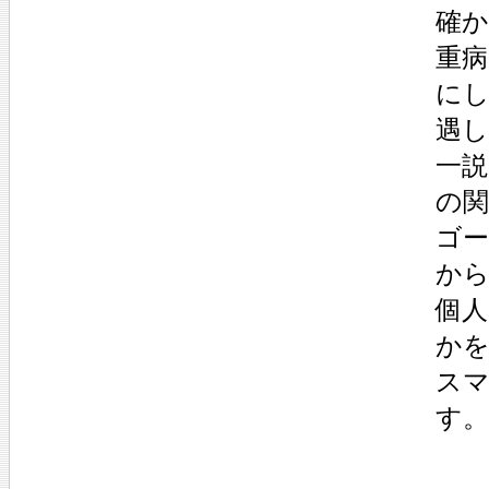
確
重
にし
遇
一
の
ゴ
か
個人
か
ス
す。