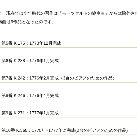
て、現在では少年時代の習作は「モーツァルトの協奏曲」からは除外さ
奏曲は6作品となったのです。
第5番 K.175：1773年12月完成
第6番 K.238：1776年1月完成
第7番 K.242：1776年2月完成（3台のピアノのための作品）
第8番 K.246：1776年4月完成
第9番 K.271：1777年1月完成
第10番 K.365：1775年~1777年に完成(2台のピアノのための作品)