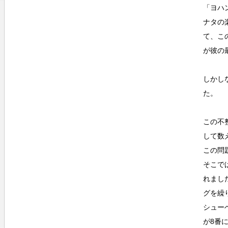
「ヨハ
ナタの
て、こ
が彼の
しかしな
た。
この不
して数
この問
そこで
れまし
グを繰
シュー
が8番