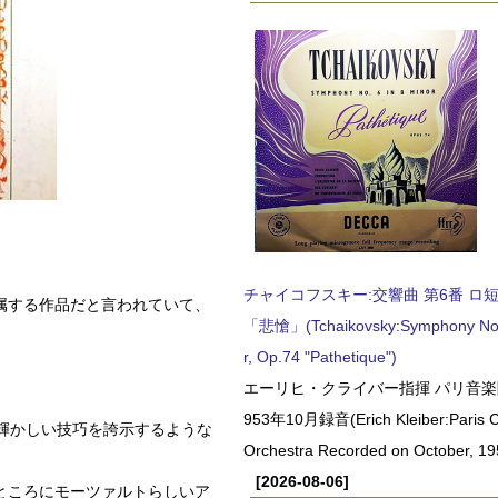
チャイコフスキー:交響曲 第6番 ロ短調,
属する作品だと言われていて、
「悲愴」(Tchaikovsky:Symphony No.6
r, Op.74 "Pathetique")
エーリヒ・クライバー指揮 パリ音楽
953年10月録音(Erich Kleiber:Paris C
うな輝かしい技巧を誇示するような
Orchestra Recorded on October, 19
[2026-08-06]
ところにモーツァルトらしいア