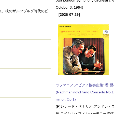
owit London Symphony Orchestra 
October 3, 1964)
れ、彼のザルツブルグ時代のピ
[2026-07-29]
ラフマニノフ:ピアノ協奏曲第1番 嬰ヘ短
(Rachmaninov:Piano Concerto No.1 
minor, Op.1)
(P)レナード・ペナリオ:アンドレ・
揮 ロイヤル・フィルハーモニー管弦楽