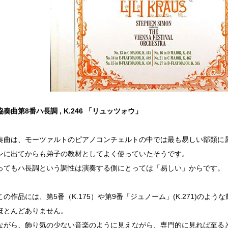
奏曲第8番ハ長調 , K.246 「リュッツォウ」
奏曲は、モーツァルトのピアノコンチェルトの中では最も易しい部類に
ンに出てからも弟子の教材としてよく使っていたそうです。
ってもハ長調という調性は演奏する側にとっては「易しい」からです。
この作品には、第5番（K.175）や第9番「ジュノーム」(K.271)のよ
ほとんどありません。
ながら、飾り気の少ない音楽のように見えながら、専門的に見れば至る