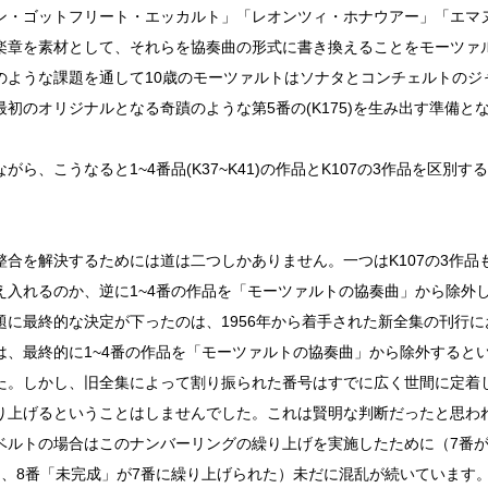
ン・ゴットフリート・エッカルト」「レオンツィ・ホナウアー」「エマ
楽章を素材として、それらを協奏曲の形式に書き換えることをモーツァ
のような課題を通して10歳のモーツァルトはソナタとコンチェルトのジ
最初のオリジナルとなる奇蹟のような第5番の(K175)を生み出す準備と
がら、こうなると1~4番品(K37~K41)の作品とK107の3作品を区
整合を解決するためには道は二つしかありません。一つはK107の3作品
え入れるのか、逆に1~4番の作品を「モーツァルトの協奏曲」から除外
題に最終的な決定が下ったのは、1956年から着手された新全集の刊行
は、最終的に1~4番の作品を「モーツァルトの協奏曲」から除外すると
た。しかし、旧全集によって割り振られた番号はすでに広く世間に定着
り上げるということはしませんでした。これは賢明な判断だったと思わ
ベルトの場合はこのナンバーリングの繰り上げを実施したために（7番が
に、8番「未完成」が7番に繰り上げられた）未だに混乱が続いています