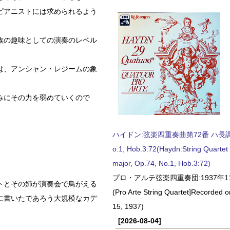
ピアニストには求められるよう
族の趣味としての演奏のレベル
は、アンシャン・レジームの象
みにその力を弱めていくので
ハイドン:弦楽四重奏曲第72番 ハ長調, O
o.1, Hob.3:72(Haydn:String Quartet
major, Op.74, No.1, Hob.3:72)
プロ・アルテ弦楽四重奏団:1937年1
トとその姉が演奏会で鳥がえる
(Pro Arte String Quartet]Recorded
に書いたであろう大規模なカデ
15, 1937)
[2026-08-04]