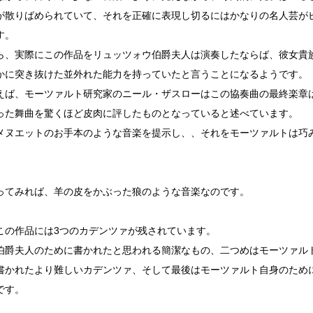
が散りばめられていて、それを正確に表現し切るにはかなりの名人芸が
す。
ら、実際にこの作品をリュッツォウ伯爵夫人は演奏したならば、彼女貴
かに突き抜けた並外れた能力を持っていたと言うことになるようです。
えば、モーツァルト研究家のニール・ザスローはこの協奏曲の最終楽章
った舞曲を驚くほど皮肉に評したものとなっていると述べています。
メヌエットのお手本のような音楽を提示し、、それをモーツァルトは巧
ってみれば、羊の皮をかぶった狼のような音楽なのです。
この作品には3つのカデンツァが残されています。
伯爵夫人のために書かれたと思われる簡潔なもの、二つめはモーツァル
書かれたより難しいカデンツァ、そして最後はモーツァルト自身のため
です。