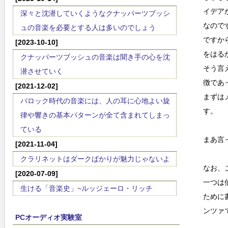
イデア
深々と沈潜していくようなクナッパーツブッシ
なので
ュの音楽を必要とする人は多いのでしょう
ですか
[2023-10-10]
をはる
クナッパーツブッシュの音楽は聞き手の心を沈
そう言
潜させていく
徴であ
[2021-12-02]
まずは
バロック時代の音楽には、人の耳に心地よい旋
す。
律や響きの基本パターンが全て含まれてしまっ
ている
まあ言
[2021-11-04]
クラリネットはダークばかりが魅力じゃないよ
なお、
[2020-07-09]
一つは
生ける「音楽史」~ルッジェーロ・リッチ
ために
ンツァ
PCオーディオ実験室