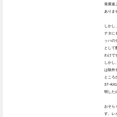
発展途
ありま
しかし
ナタに
ッハの
として
わけで
しかし
は除外
ところ
37~
明した
おそら
す。レ