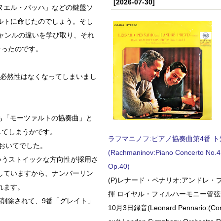
[2026-07-30]
ヌエル・バッハ」などの鍵盤ソ
ルトに命じたのでしょう。そし
ャンルの違いを学び取り、それ
なったのです。
別する必然性はなくなってしまいまし
も「モーツァルトの協奏曲」と
してしまうかです。
ラフマニノフ:ピアノ協奏曲第4番 ト短調
においてでした。
(Rachmaninov:Piano Concerto No.4 
いうストイックな方向性が採用さ
Op.40)
していますから、ナンバーリン
(P)レナード・ペナリオ:アンドレ・
れます。
揮 ロイヤル・フィルハーモニー管弦楽
削除されて、9番「グレイト」
10月3日録音(Leonard Pennario:(Con
。