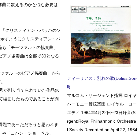
響曲に数えるのかと悩む必要は
る「クリスティアン・バッハのソ
が示すようにクリスティアン・バ
品も「モーツァルトの協奏曲」
ピアノ協奏曲は全部で30となる
ーツァルトのピアノ協奏曲」から
ディーリアス：別れの歌(Delius:Songs 
す。
ll)
号が割り当てられていた作品(K
マルコム・サージェント指揮 ロイ
にして編曲したものであることが判
ハーモニー管弦楽団 ロイヤル・コ
エティ 1964年4月22日~23日録音(Sir 
rgent:Royal Philharmonic Orchestra
課題であっただろうと思われま
l Society Recorded on April 22, 1964
」や「ヨハン・ショーベル」