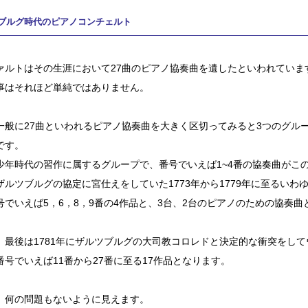
ブルグ時代のピアノコンチェルト
ァルトはその生涯において27曲のピアノ協奏曲を遺したといわれていま
事はそれほど単純ではありません。
一般に27曲といわれるピアノ協奏曲を大きく区切ってみると3つのグル
です。
少年時代の習作に属するグループで、番号でいえば1~4番の協奏曲がこ
ザルツブルグの協定に宮仕えをしていた1773年から1779年に至るいわ
号でいえば5，6，8，9番の4作品と、3台、2台のピアノのための協奏曲
、最後は1781年にザルツブルグの大司教コロレドと決定的な衝突をし
番号でいえば11番から27番に至る17作品となります。
、何の問題もないように見えます。