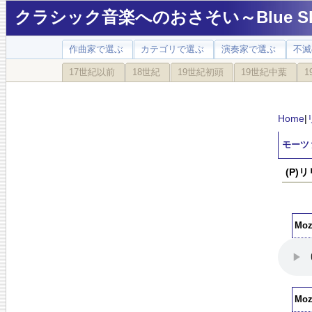
クラシック音楽へのおさそい～Blue Sky
作曲家で選ぶ
カテゴリで選ぶ
演奏家で選ぶ
不滅
17世紀以前
18世紀
19世紀初頭
19世紀中葉
1
Home
|
モーツァ
(P)
Moz
Moz