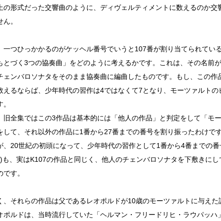
上の形式だった交響曲のように、ディヴェルティメントに数えるのか交
せん。
、一つひっかかるのがケッヘル番号でいうと107番が割り当てられてい
もとづく3つの協奏曲」をどのように考えるかです。これは、その名前
チェンバロソナタをそのまま協奏曲に編曲したものです。もし、この作
数えるならば、少年時代の習作は4ではなくて7となり、モーツァルトの
す。
、旧全集ではこの3作品は基本的には「他人の作品」と判定をして「モ
をして、それ以外の作品に1番から27番までの番号を割り振ったわけで
が、20世紀の初頭になって、少年時代の習作として1番から4番までの番
K41)も、実はK107の作品と同じく、他人のチェンバロソナタを下敷き
のです。
く、それらの作品は父であるレオポルドが10歳のモーツァルトに与えた
オポルドは、当時流行していた「ヘルマン・フリードリヒ・ラウパッハ