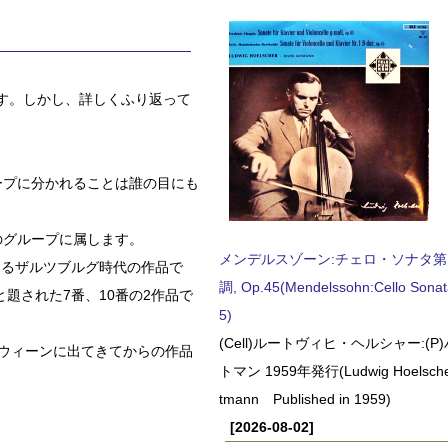
す。しかし、詳しくふり返って
ープに分かれることは誰の目にも
のグループに属します。
メンデルスゾーン:チェロ・ソナタ第
ゆるザルツブルグ時代の作品で
調, Op.45(Mendelssohn:Cello Sonat
と題された7番、10番の2作品で
5)
(Cell)ルートヴィヒ・ヘルシャー:(
てウィーンに出てきてからの作品
トマン 1959年発行(Ludwig Hoelscher
tmann Published in 1959)
[2026-08-02]