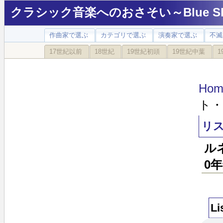
クラシック音楽へのおさそい～Blue Sky
作曲家で選ぶ
カテゴリで選ぶ
演奏家で選ぶ
不滅
17世紀以前
18世紀
19世紀初頭
19世紀中葉
1
Hom
ト・
リ
ル
0
Li