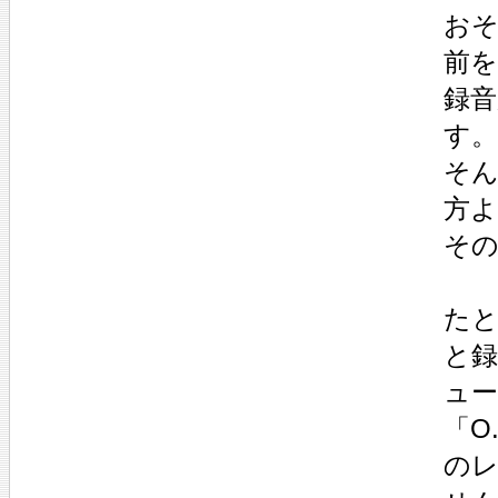
お
前
録
す。
そ
方
そ
た
と
ュ
「O
の