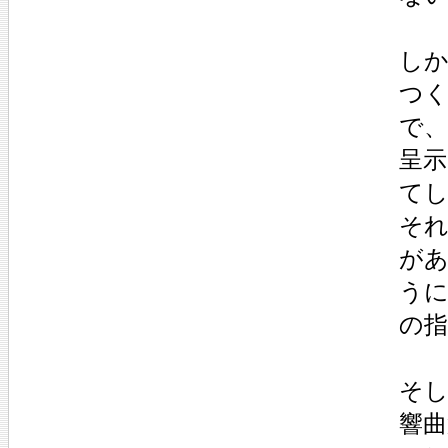
し
つ
で
呈
て
そ
が
う
の
そ
響曲