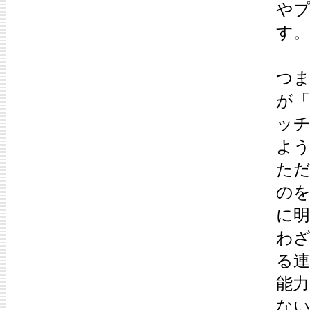
や
す。
つ
が
ッ
よ
た
の
に
わ
る
能
な