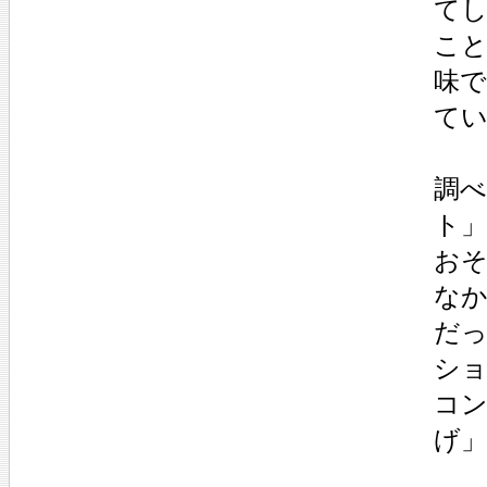
て
こ
味
て
調
ト
お
な
だ
ショ
コ
げ