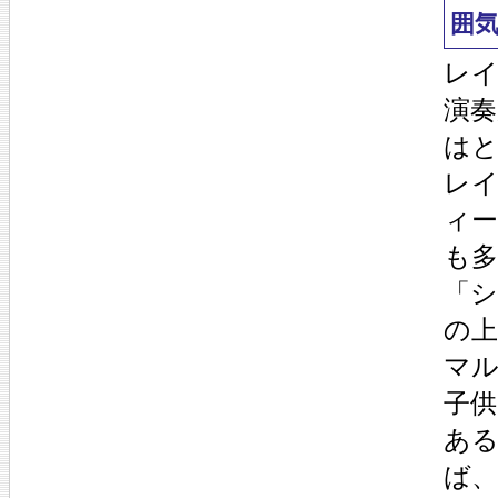
囲
レ
演奏
は
レ
ィ
も多
「
の
マ
子供
あ
ば