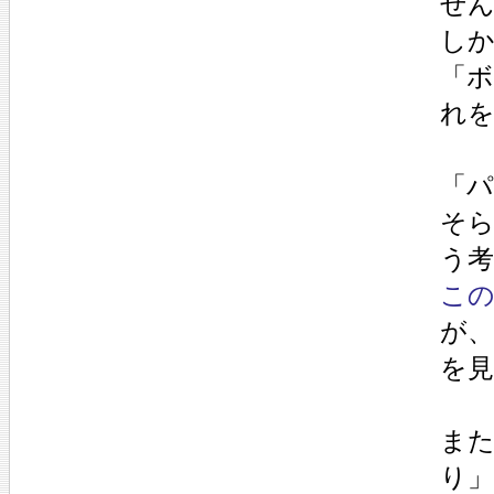
せ
し
「
れ
「
そ
う
こ
が
を
また
り」