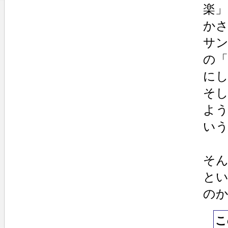
楽
か
サ
の
に
そ
よ
い
そ
と
の
こ