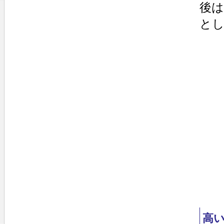
後
と
高