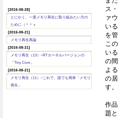
ま
ス・
[2016-08-28]
ァウ
とにかく、一度メモリ再生に取り組みたい方の
ために（＾＾ｖ
いる
[2016-08-21]
を
メモリ再生再論
この
[2016-08-21]
い
メモリ再生（13）~RTカーネルバージョンの
の
「Tiny Core」
よる
[2016-08-21]
の
メモリ再生（11）~これで、誰でも簡単「メモリ
再生」
す。
作
題