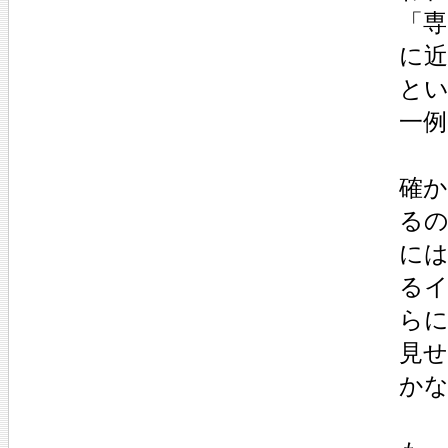
「専
に
と
一
確
る
に
る
ら
見
か