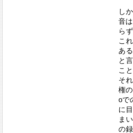
しか
音
ら
これ
あ
と言
こ
そ
権の
oで
に
まい
の