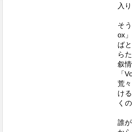
入
そう
ox
ば
ら
叙
「V
荒々
け
く
誰