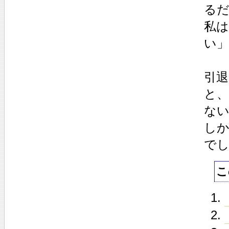
る
私
い
引
と、
な
し
で
こ