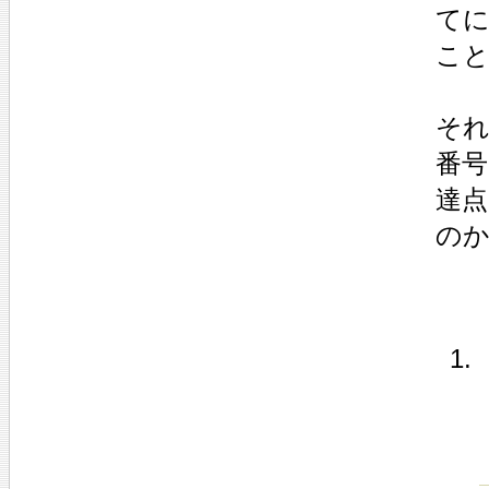
て
こ
それ
番号
達
の