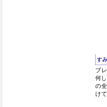
す
ブレ
何し
の全
けて