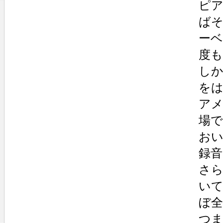
ピ
ば
ーベ
度
しか
をは
アメ
場で
お
録
さ
いて
ぼ
つま