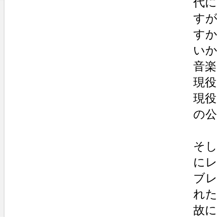
代
す
す
いか
音
現役
現役
の
そ
に
ブ
れ
故