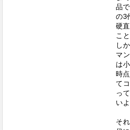
品で
の3
硬
こ
し
マ
は
時
て
っ
い
それ