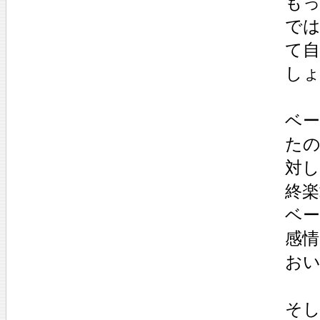
もっ
で
て
し
ベ
たの
対
終
ベー
感
お
そ