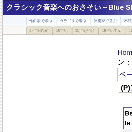
クラシック音楽へのおさそい～Blue Sky
作曲家で選ぶ
カテゴリで選ぶ
演奏家で選ぶ
不滅
17世紀以前
18世紀
19世紀初頭
19世紀中葉
1
Hom
ン：
ベー
(
Be
te