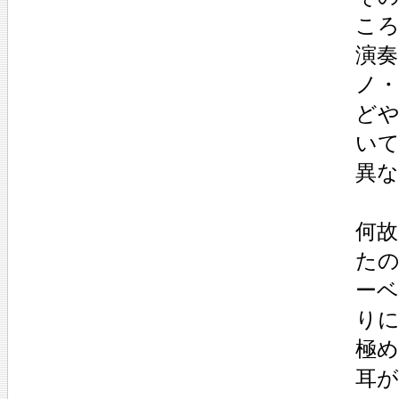
こ
演
ノ
ど
い
異
何故
た
ー
り
極
耳