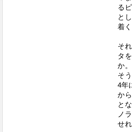
る
とし
着
それ
タ
か。
そう
4年
から
とな
ノラ
せれ