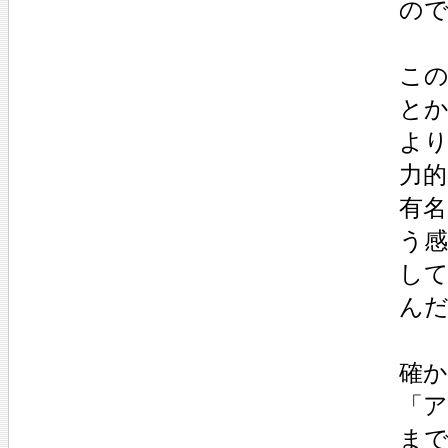
の
この
と
よ
力
有
う
し
ん
確
「
ま