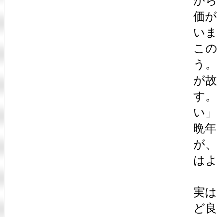
か
価
い
こ
う
が故
す
い
晩
が
は
実
ど