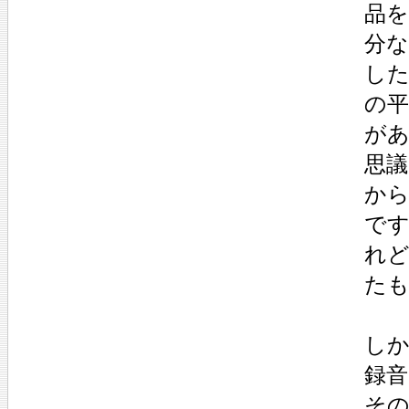
品
分
し
の
が
思議
か
で
れ
た
しか
録
そ