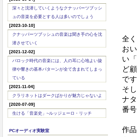
深々と沈潜していくようなクナッパーツブッシ
ュの音楽を必要とする人は多いのでしょう
[2023-10-10]
クナッパーツブッシュの音楽は聞き手の心を沈
全
潜させていく
お
[2021-12-02]
い
バロック時代の音楽には、人の耳に心地よい旋
ど
律や響きの基本パターンが全て含まれてしまっ
で
ている
[2021-11-04]
そし
クラリネットはダークばかりが魅力じゃないよ
ナタ(
[2020-07-09]
番号
生ける「音楽史」~ルッジェーロ・リッチ
作品
PCオーディオ実験室