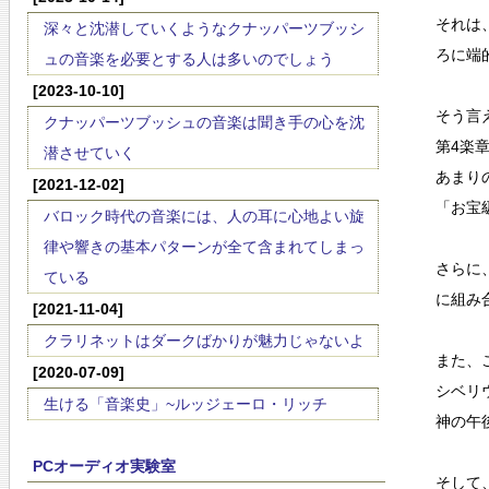
それは
深々と沈潜していくようなクナッパーツブッシ
ろに端
ュの音楽を必要とする人は多いのでしょう
[2023-10-10]
そう言
クナッパーツブッシュの音楽は聞き手の心を沈
第4楽
潜させていく
あまり
[2021-12-02]
「お宝
バロック時代の音楽には、人の耳に心地よい旋
律や響きの基本パターンが全て含まれてしまっ
さらに
ている
に組み
[2021-11-04]
クラリネットはダークばかりが魅力じゃないよ
また、
[2020-07-09]
シベリ
生ける「音楽史」~ルッジェーロ・リッチ
神の午
PCオーディオ実験室
そして