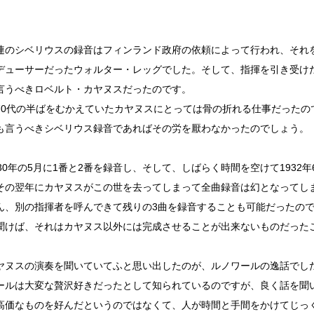
。
連のシベリウスの録音はフィンランド政府の依頼によって行われ、それを
デューサーだったウォルター・レッグでした。そして、指揮を引き受け
言うべきロベルト・カヤヌスだったのです。
70代の半ばをむかえていたカヤヌスにとっては骨の折れる仕事だったの
も言うべきシベリウス録音であればその労を厭わなかったのでしょう。
930年の5月に1番と2番を録音し、そして、しばらく時間を空けて1932
その翌年にカヤヌスがこの世を去ってしまって全曲録音は幻となってし
ん、別の指揮者を呼んできて残りの3曲を録音することも可能だったの
聞けば、それはカヤヌス以外には完成させることが出来ないものだった
ヤヌスの演奏を聞いていてふと思い出したのが、ルノワールの逸話でし
ールは大変な贅沢好きだったとして知られているのですが、良く話を聞
高価なものを好んだというのではなくて、人が時間と手間をかけてじっ