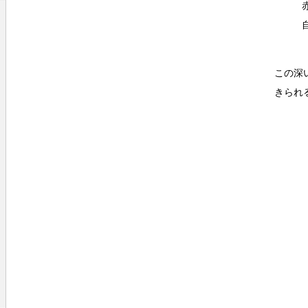
この深
きられ