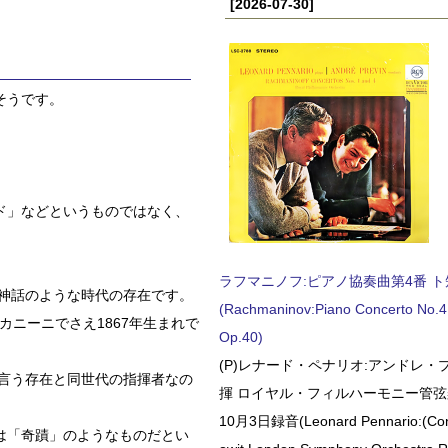
[2026-07-30]
そうです。
ド」などというものではなく、
ラフマニノフ:ピアノ協奏曲第4番 ト短調
て神話のような時代の存在です。
(Rachmaninov:Piano Concerto No.4 
カニーニでさえ1867年生まれで
Op.40)
(P)レナード・ペナリオ:アンドレ・
う言う存在と同世代の指揮者なの
揮 ロイヤル・フィルハーモニー管弦楽
10月3日録音(Leonard Pennario:(Con
は「奇蹟」のようなものだとい