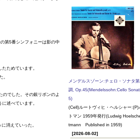
。
の第5番シンフォニーは影の中
したためています。
した。
メンデルスゾーン:チェロ・ソナタ第
調, Op.45(Mendelssohn:Cello Sonat
たのでした。その銀リボンのよ
5)
うに述べています。
(Cell)ルートヴィヒ・ヘルシャー:(
トマン 1959年発行(Ludwig Hoelscher
tmann Published in 1959)
うに消えていった。
[2026-08-02]