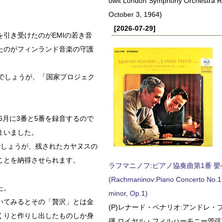
owit London Symphony Orchestra 
October 3, 1964)
[2026-07-29]
引き受けたのがEMIの若き音
たのがフィンランド音楽の守護
でしょうが、「国家プロジェク
年6月に3番と5番を録音するので
まいました。
でしょうが、残されたカヤヌスの
ことを納得させられます。
ラフマニノフ:ピアノ協奏曲第1番 嬰ヘ短
(Rachmaninov:Piano Concerto No.1 
た。
minor, Op.1)
いてみるとその「贅沢」とは金
(P)レナード・ペナリオ:アンドレ・
くりと作りし出したものしか身
揮 ロイヤル・フィルハーモニー管弦楽