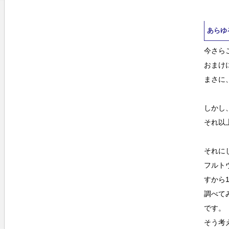
あらゆ
今さら
おまけ
まさに
しかし
それ以上
それに
フルト
すから
調べて
です。
そう考