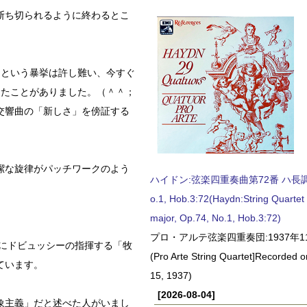
断ち切られるように終わるとこ
るという暴挙は許し難い、今すぐ
ったことがありました。（＾＾；
交響曲の「新しさ」を傍証する
潔な旋律がパッチワークのよう
ハイドン:弦楽四重奏曲第72番 ハ長調, O
o.1, Hob.3:72(Haydn:String Quartet
major, Op.74, No.1, Hob.3:72)
プロ・アルテ弦楽四重奏団:1937年1
らにドビュッシーの指揮する「牧
(Pro Arte String Quartet]Recorded
ています。
15, 1937)
[2026-08-04]
象主義」だと述べた人がいまし