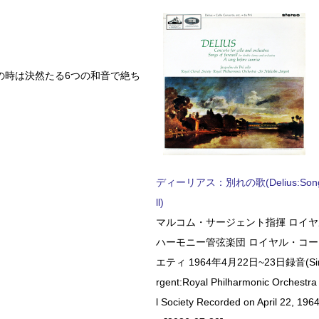
の時は決然たる6つの和音で絶ち
ディーリアス：別れの歌(Delius:Songs 
ll)
マルコム・サージェント指揮 ロイ
ハーモニー管弦楽団 ロイヤル・コ
エティ 1964年4月22日~23日録音(Sir 
rgent:Royal Philharmonic Orchestra
l Society Recorded on April 22, 1964