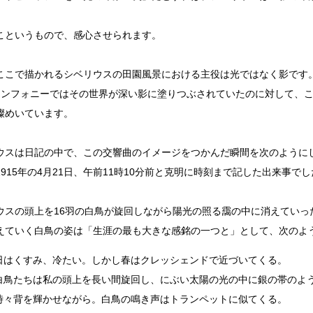
こというもので、感心させられます。
ここで描かれるシベリウスの田園風景における主役は光ではなく影です
シンフォニーではその世界が深い影に塗りつぶされていたのに対して、こ
燦めいています。
ウスは日記の中で、この交響曲のイメージをつかんだ瞬間を次のように
1915年の4月21日、午前11時10分前と克明に時刻まで記した出来事で
ウスの頭上を16羽の白鳥が旋回しながら陽光の照る靄の中に消えていっ
えていく白鳥の姿は「生涯の最も大きな感銘の一つと」として、次のよ
日はくすみ、冷たい。しかし春はクレッシェンドで近づいてくる。
白鳥たちは私の頭上を長い間旋回し、にぶい太陽の光の中に銀の帯のよ
時々背を輝かせながら。白鳥の鳴き声はトランペットに似てくる。