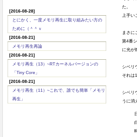
た。
[2016-08-28]
上手い
とにかく、一度メモリ再生に取り組みたい方の
ために（＾＾ｖ
まさに
[2016-08-21]
第4番
メモリ再生再論
に光が
[2016-08-21]
メモリ再生（13）~RTカーネルバージョンの
シベリ
「Tiny Core」
それは
[2016-08-21]
メモリ再生（11）~これで、誰でも簡単「メモリ
シベリ
再生」
うに消