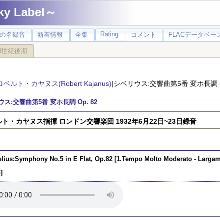
 Label～
Rating
の名録音
新着情報
全集
コメント
FLACデータベース
9世紀後期
ロベルト・カヤヌス(Robert Kajanus)
|シベリウス:交響曲第5番 変ホ長調 Op
ス:交響曲第5番 変ホ長調 Op. 82
ト・カヤヌス指揮 ロンドン交響楽団 1932年6月22日~23日録音
elius:Symphony No.5 in E Flat, Op.82 [1.Tempo Molto Moderato - Largame
]