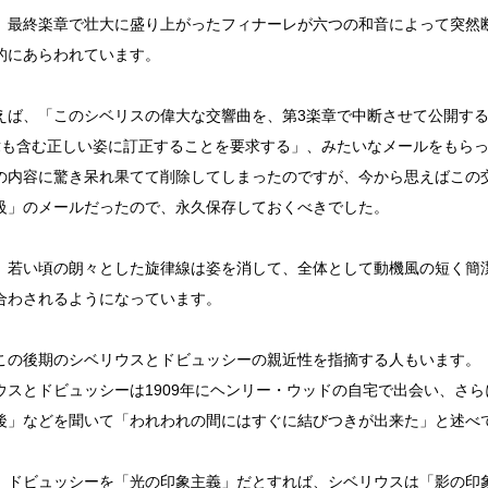
、最終楽章で壮大に盛り上がったフィナーレが六つの和音によって突然
的にあらわれています。
えば、「このシベリスの偉大な交響曲を、第3楽章で中断させて公開す
章も含む正しい姿に訂正することを要求する」、みたいなメールをもら
の内容に驚き呆れ果てて削除してしまったのですが、今から思えばこの
級」のメールだったので、永久保存しておくべきでした。
、若い頃の朗々とした旋律線は姿を消して、全体として動機風の短く簡
合わされるようになっています。
この後期のシベリウスとドビュッシーの親近性を指摘する人もいます。
ウスとドビュッシーは1909年にヘンリー・ウッドの自宅で出会い、さ
後」などを聞いて「われわれの間にはすぐに結びつきが出来た」と述べ
、ドビュッシーを「光の印象主義」だとすれば、シベリウスは「影の印