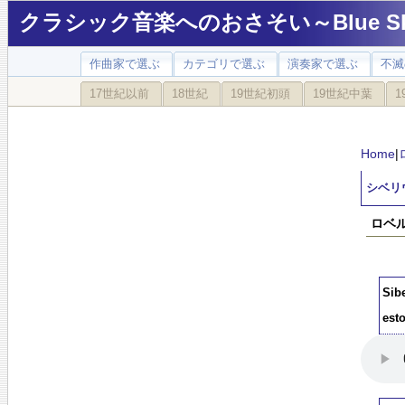
クラシック音楽へのおさそい～Blue Sky
作曲家で選ぶ
カテゴリで選ぶ
演奏家で選ぶ
不滅
17世紀以前
18世紀
19世紀初頭
19世紀中葉
1
Home
|
シベリウ
ロベル
Sib
esto