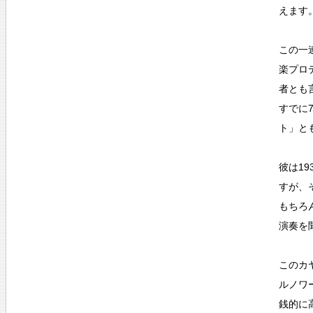
えます
この一
楽プロ
者とも
すでに
ト」と
彼は1
すが、
もちろ
演奏を
このカ
ルノワ
銭的に