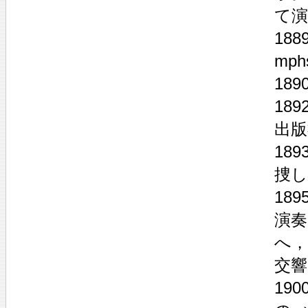
て演
18
mp
18
18
出版
18
捜
18
演
へ，
交響
19