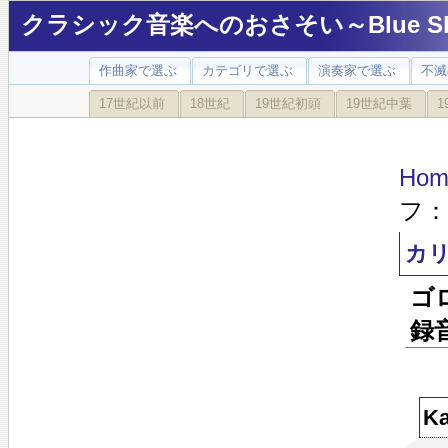
クラシック音楽へのおさそい～Blue Sky
作曲家で選ぶ
カテゴリで選ぶ
演奏家で選ぶ
不滅
17世紀以前
18世紀
19世紀初頭
19世紀中葉
1
Hom
フ：
カ
ゴ
録
K