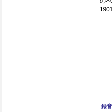
の
19
録