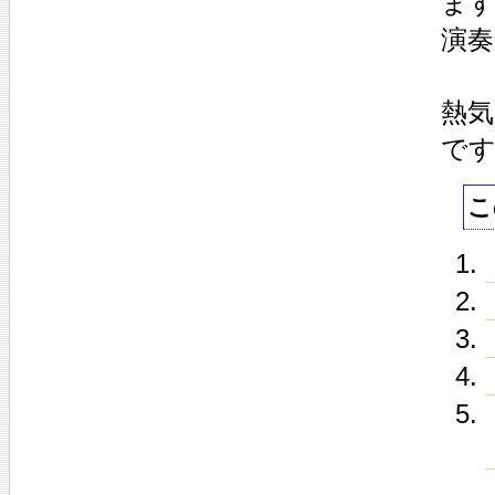
ま
演
熱
で
こ