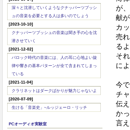
が、
深々と沈潜していくようなクナッパーツブッシ
ュの音楽を必要とする人は多いのでしょう
献
[2023-10-10]
カ
クナッパーツブッシュの音楽は聞き手の心を沈
売
潜させていく
る
[2021-12-02]
そ
バロック時代の音楽には、人の耳に心地よい旋
に
律や響きの基本パターンが全て含まれてしまっ
ている
[2021-11-04]
今で
クラリネットはダークばかりが魅力じゃないよ
チ
[2020-07-09]
伝
生ける「音楽史」~ルッジェーロ・リッチ
か
言
PCオーディオ実験室