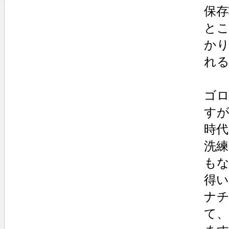
保
と
か
れ
ゴ
す
時
洗
も
得
ナ
て