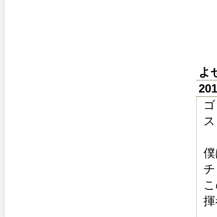
よ
20
ゴ
ス
僕
チ
こ
揮