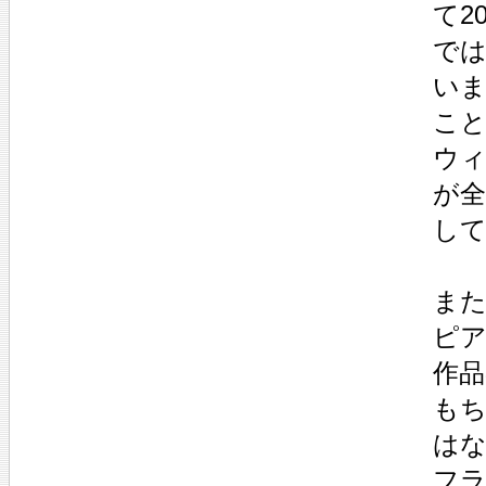
て2
では
い
こ
ウ
が
し
ま
ピ
作
も
は
フ