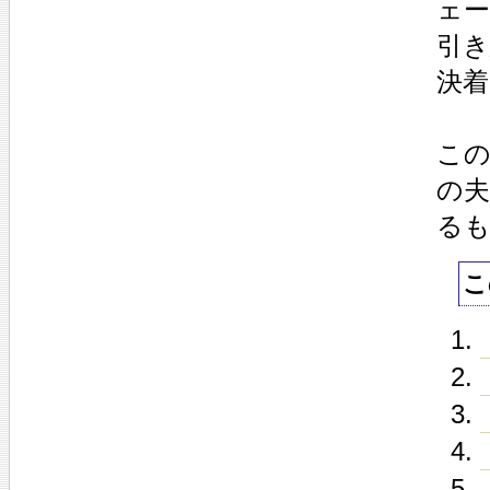
ェ
引
決
こ
の
る
こ