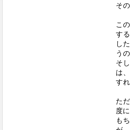
そ
こ
す
し
う
そ
は
す
た
度
も
が