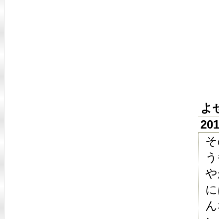
よ
2
そ
う
や
に
ん