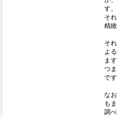
す。
そ
精
そ
よ
ま
つ
で
な
も
調べ