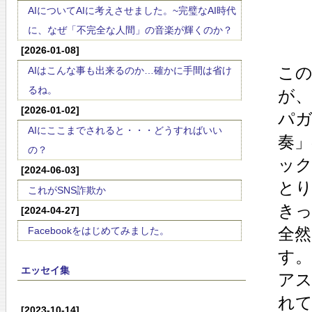
AIについてAIに考えさせました。~完璧なAI時代
に、なぜ「不完全な人間」の音楽が輝くのか？
[2026-01-08]
こ
AIはこんな事も出来るのか…確かに手間は省け
るね。
が
[2026-01-02]
パガ
AIにここまでされると・・・どうすればいい
奏
の？
ッ
[2024-06-03]
とり
これがSNS詐欺か
き
[2024-04-27]
全
Facebookをはじめてみました。
す。
エッセイ集
ア
れ
[2023-10-14]