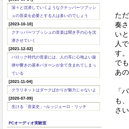
深々と沈潜していくようなクナッパーツブッシ
ただ
ュの音楽を必要とする人は多いのでしょう
奏
[2023-10-10]
クナッパーツブッシュの音楽は聞き手の心を沈
い
潜させていく
人
[2021-12-02]
す。
バロック時代の音楽には、人の耳に心地よい旋
でも
律や響きの基本パターンが全て含まれてしまっ
あ
ている
[2021-11-04]
「
クラリネットはダークばかりが魅力じゃないよ
[2020-07-09]
も
生ける「音楽史」~ルッジェーロ・リッチ
さ
PCオーディオ実験室