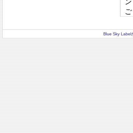
ン
ご
Blue Sky La