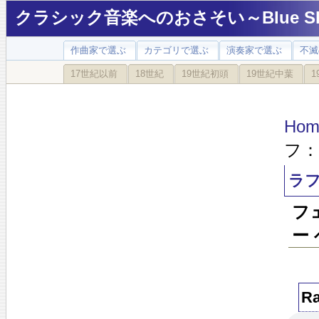
クラシック音楽へのおさそい～Blue Sky
作曲家で選ぶ
カテゴリで選ぶ
演奏家で選ぶ
不滅
17世紀以前
18世紀
19世紀初頭
19世紀中葉
1
Hom
フ：
ラフ
フ
ー
Ra