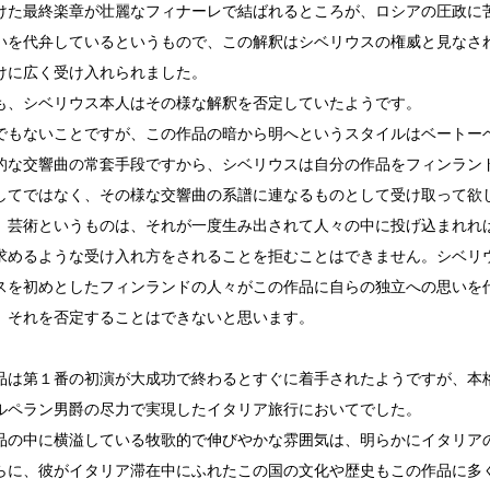
けた最終楽章が壮麗なフィナーレで結ばれるところが、ロシアの圧政に
いを代弁しているというもので、この解釈はシベリウスの権威と見なさ
けに広く受け入れられました。
も、シベリウス本人はその様な解釈を否定していたようです。
でもないことですが、この作品の暗から明へというスタイルはベートー
的な交響曲の常套手段ですから、シベリウスは自分の作品をフィンラン
してではなく、その様な交響曲の系譜に連なるものとして受け取って欲
、芸術というものは、それが一度生み出されて人々の中に投げ込まれれ
求めるような受け入れ方をされることを拒むことはできません。シベリ
スを初めとしたフィンランドの人々がこの作品に自らの独立への思いを
、それを否定することはできないと思います。
品は第１番の初演が大成功で終わるとすぐに着手されたようですが、本
ルペラン男爵の尽力で実現したイタリア旅行においてでした。
品の中に横溢している牧歌的で伸びやかな雰囲気は、明らかにイタリア
らに、彼がイタリア滞在中にふれたこの国の文化や歴史もこの作品に多