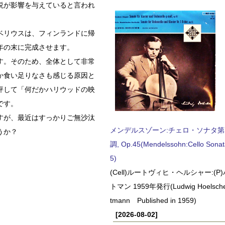
説が影響を与えていると言われ
ベリウスは、フィンランドに帰
年の末に完成させます。
す。そのため、全体として非常
か食い足りなさも感じる原因と
評して「何だかハリウッドの映
です。
すが、最近はすっかりご無沙汰
メンデルスゾーン:チェロ・ソナタ第
うか？
調, Op.45(Mendelssohn:Cello Sonat
5)
(Cell)ルートヴィヒ・ヘルシャー:(
トマン 1959年発行(Ludwig Hoelscher
tmann Published in 1959)
[2026-08-02]