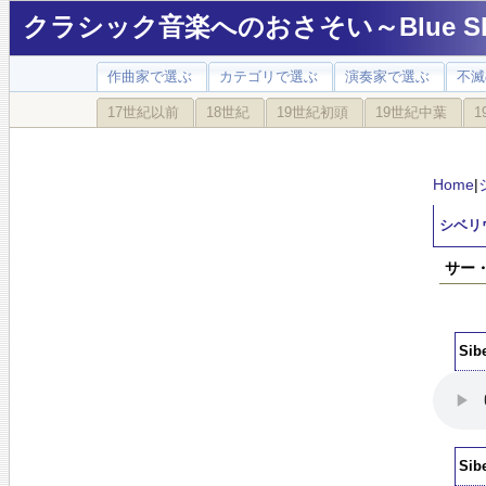
クラシック音楽へのおさそい～Blue Sky
作曲家で選ぶ
カテゴリで選ぶ
演奏家で選ぶ
不滅
17世紀以前
18世紀
19世紀初頭
19世紀中葉
1
Home
|
シベリウ
サー・
Sib
Sib