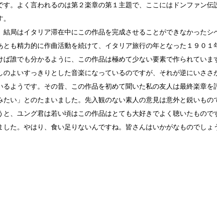
です。よく言われるのは第２楽章の第１主題で、ここにはドンファン伝
す。
、結局はイタリア滞在中にこの作品を完成させることができなかったシ
あとも精力的に作曲活動を続けて、イタリア旅行の年となった１９０１
けば誰でも分かるように、この作品は極めて少ない要素で作られていま
しのよいすっきりとした音楽になっているのですが、それが逆にいささ
いるようです。その昔、この作品を初めて聞いた私の友人は最終楽章を
みたい」とのたまいました。先入観のない素人の意見は意外と鋭いもの
うと、ユング君は若い頃はこの作品はとても大好きでよく聴いたもので
ました。やはり、食い足りないんですね。皆さんはいかがなものでしょ