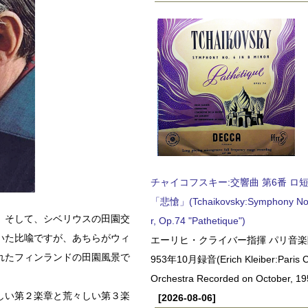
チャイコフスキー:交響曲 第6番 ロ短調,
「悲愴」(Tchaikovsky:Symphony No.6
。そして、シベリウスの田園交
r, Op.74 "Pathetique")
いた比喩ですが、あちらがウィ
エーリヒ・クライバー指揮 パリ音楽
れたフィンランドの田園風景で
953年10月録音(Erich Kleiber:Paris C
Orchestra Recorded on October, 19
しい第２楽章と荒々しい第３楽
[2026-08-06]