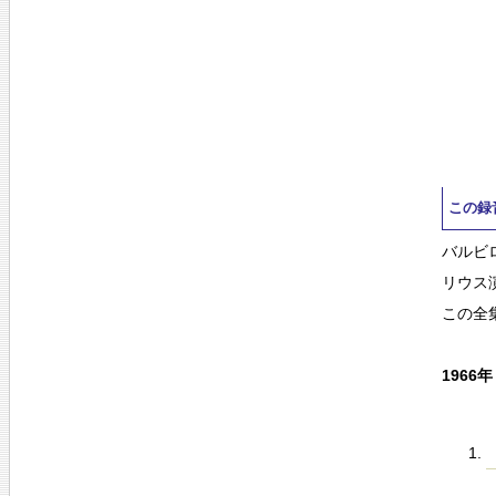
この録
バルビ
リウス
この全
1966年