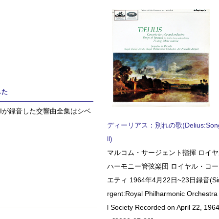
した
Iが録音した交響曲全集はシベ
ディーリアス：別れの歌(Delius:Songs 
ll)
マルコム・サージェント指揮 ロイ
ハーモニー管弦楽団 ロイヤル・コ
エティ 1964年4月22日~23日録音(Sir 
rgent:Royal Philharmonic Orchestra
l Society Recorded on April 22, 1964