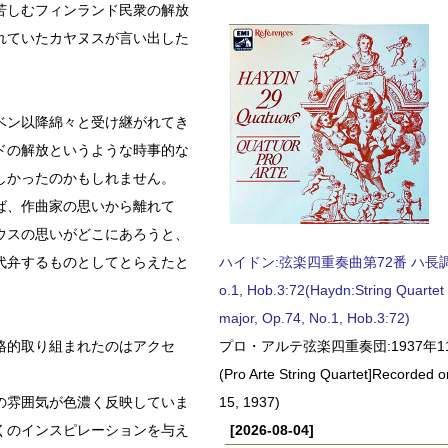
苦しむフィンランド民衆の解放
れていたカヤヌスが言い出した
ベン以降綿々と受け継がれてき
ドの解放というような時事的な
しかったのかもしれません。
ば、作曲家の思いから離れて
ウスの思いがどこにあろうと、
代弁するものとしてとらえたと
ハイドン:弦楽四重奏曲第72番 ハ長調, O
o.1, Hob.3:72(Haydn:String Quartet
major, Op.74, No.1, Hob.3:72)
格的取り組まれたのはアクセ
プロ・アルテ弦楽四重奏団:1937年1
(Pro Arte String Quartet]Recorded
の雰囲気が色濃く反映していま
15, 1937)
くのインスピレーションを与え
[2026-08-04]