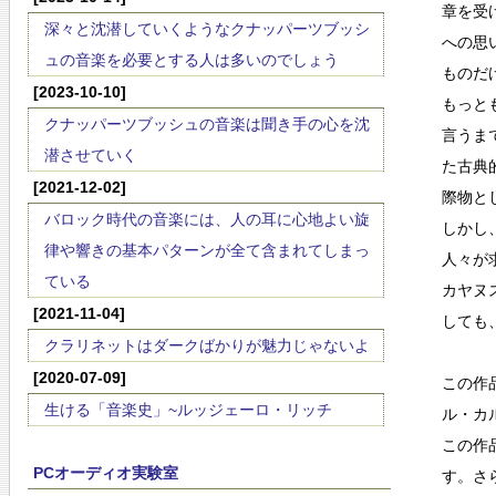
章を受
深々と沈潜していくようなクナッパーツブッシ
への思
ュの音楽を必要とする人は多いのでしょう
ものだ
[2023-10-10]
もっと
クナッパーツブッシュの音楽は聞き手の心を沈
言うま
潜させていく
た古典
[2021-12-02]
際物と
バロック時代の音楽には、人の耳に心地よい旋
しかし
律や響きの基本パターンが全て含まれてしまっ
人々が
ている
カヤヌ
[2021-11-04]
しても
クラリネットはダークばかりが魅力じゃないよ
[2020-07-09]
この作
生ける「音楽史」~ルッジェーロ・リッチ
ル・カ
この作
PCオーディオ実験室
す。さ