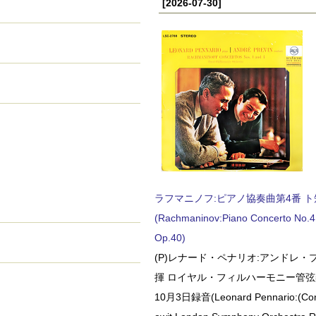
[2026-07-30]
ラフマニノフ:ピアノ協奏曲第4番 ト短調
(Rachmaninov:Piano Concerto No.4 
Op.40)
(P)レナード・ペナリオ:アンドレ・
揮 ロイヤル・フィルハーモニー管弦楽
10月3日録音(Leonard Pennario:(Con