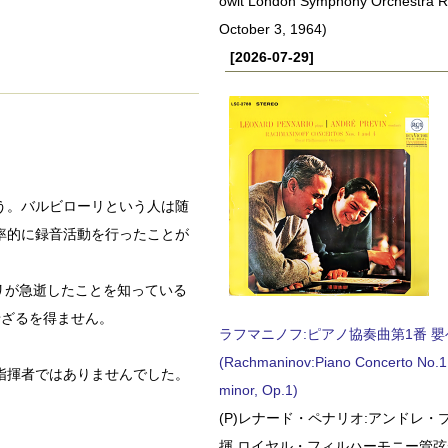
owit London Symphony Orchestra 
October 3, 1964)
[2026-07-29]
う。バルビローリという人は随
率的に録音活動を行ったことが
リが急逝したことを知っている
せざるを得ません。
ラフマニノフ:ピアノ協奏曲第1番 嬰ヘ短
(Rachmaninov:Piano Concerto No.1 
指揮者ではありませんでした。
minor, Op.1)
(P)レナード・ペナリオ:アンドレ・
揮 ロイヤル・フィルハーモニー管弦楽