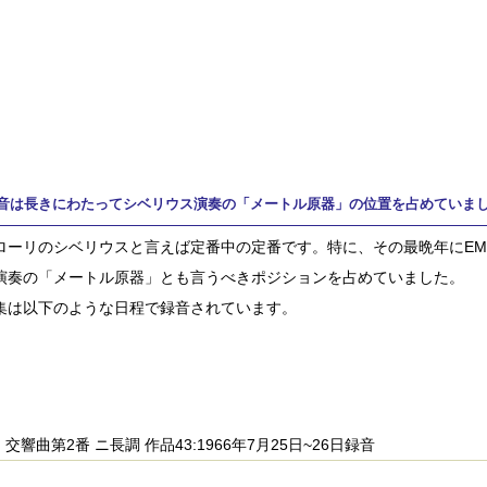
音は長きにわたってシベリウス演奏の「メートル原器」の位置を占めていま
ローリのシベリウスと言えば定番中の定番です。特に、その最晩年にEM
演奏の「メートル原器」とも言うべきポジションを占めていました。
集は以下のような日程で録音されています。
交響曲第2番 ニ長調 作品43:1966年7月25日~26日録音