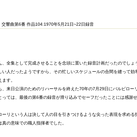
交響曲第6番 作品104:1970年5月21日~22日録音
ん、全集として完成させることを念頭に置いた録音計画だったのでしょ
しい人だったようですから、その忙しいスケジュールの合間を縫って効
えます。
も、来日公演のためのリハーサルを終えた70年の7月29日にバルビロー
とっては、最後の第6番の録音が滑り込みでセーフだったことには感謝
ローリという人は決して人の目を引きつけるような尖った表現を求める
は真の意味での職人指揮者でした。