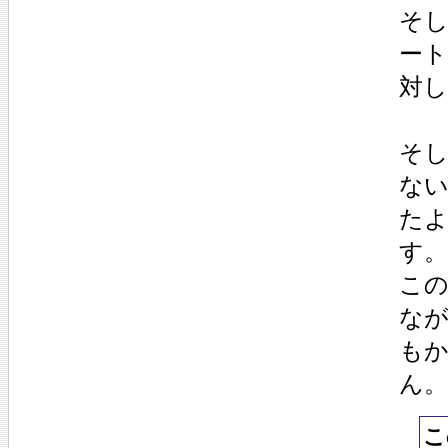
そ
ー
対
そ
な
た
す。
こ
な
も
ん。
こ