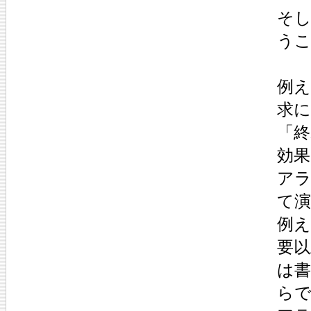
そ
う
例
求
「
効
ア
て
例
要
は
ら