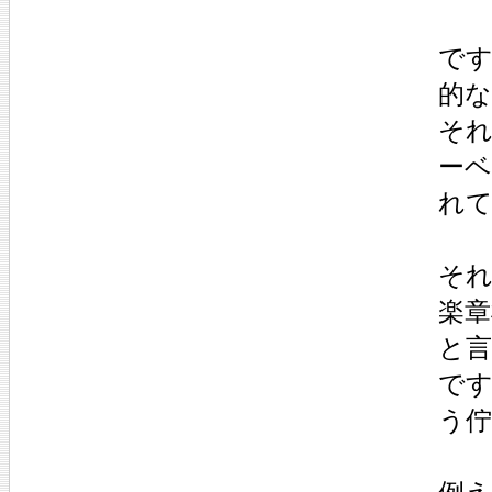
です
的
そ
ー
れ
それ
楽
と
で
う