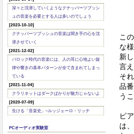
深々と沈潜していくようなクナッパーツブッシ
ュの音楽を必要とする人は多いのでしょう
[2023-10-10]
クナッパーツブッシュの音楽は聞き手の心を沈
この
潜させていく
な
[2021-12-02]
新
バロック時代の音楽には、人の耳に心地よい旋
言
律や響きの基本パターンが全て含まれてしまっ
それ
ている
[2021-11-04]
品番
クラリネットはダークばかりが魅力じゃないよ
う
[2020-07-09]
生ける「音楽史」~ルッジェーロ・リッチ
ピア
は
PCオーディオ実験室