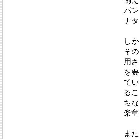
例え
パ
ナ
し
その
用
を
て
る
ちな
楽
ま