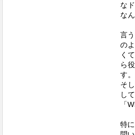
な
な
言
の
く
ら
す。
そ
し
「W
特に
問い