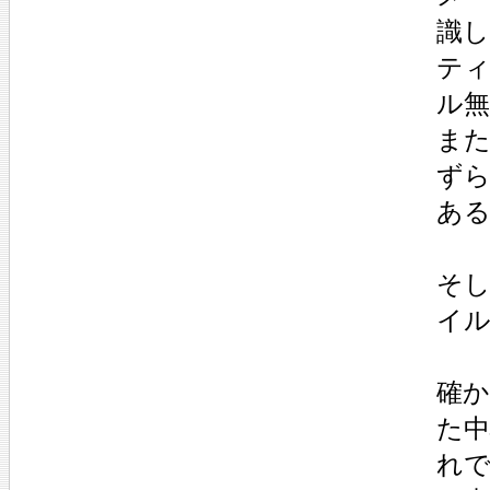
識
テ
ル
ま
ず
あ
そ
イ
確
た
れ