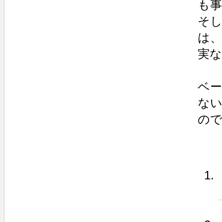
も事
そし
は
実
ベ
な
の