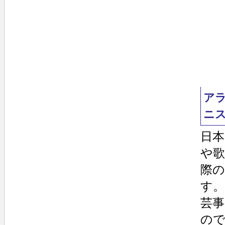
ア
ニ
日本
や歌
際
す。
芸
ので