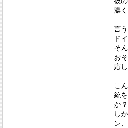
彼
濃
言
ド
そ
お
応
こ
統
か
しか
ン