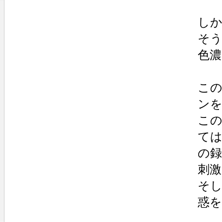
し
そ
色
こ
ン
こ
て
の
刺激
そし
惑