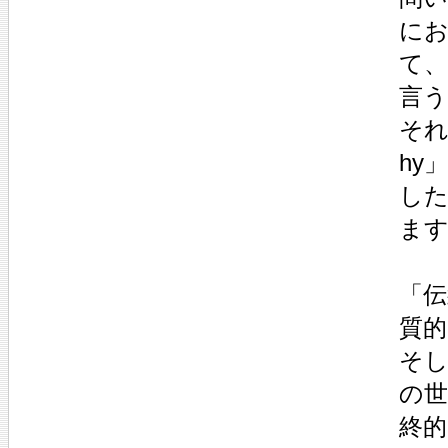
に
て
言
そ
hy
し
ま
「伝
質的
そ
の
終