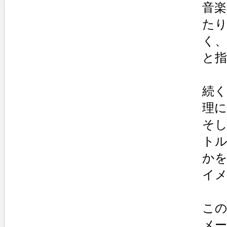
音
たり
く、
と
続く
理
そし
ト
か
イ
こ
メ