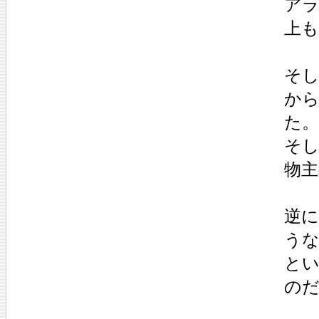
ア
上
そ
か
た。
そ
物
逆に
う
と
の