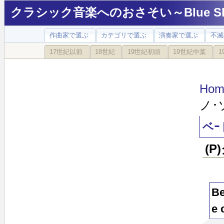
クラシック音楽へのおさそい～Blue Sky
作曲家で選ぶ
カテゴリで選ぶ
演奏家で選ぶ
不滅
17世紀以前
18世紀
19世紀初頭
19世紀中葉
1
Hom
ノ･
ベｰ
(P
Be
e 