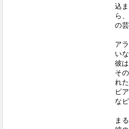
込
ら
の
ア
い
彼
そ
れ
ピ
な
ま