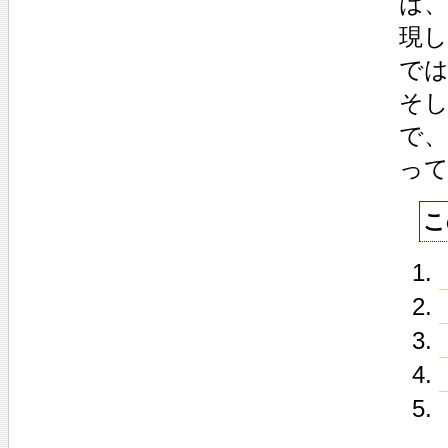
は
現
で
そ
で、
っ
こ