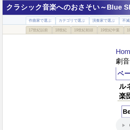
クラシック音楽へのおさそい～Blue Sky
作曲家で選ぶ
カテゴリで選ぶ
演奏家で選ぶ
不滅
17世紀以前
18世紀
19世紀初頭
19世紀中葉
1
Hom
劇音
ベー
ル
楽団
Be