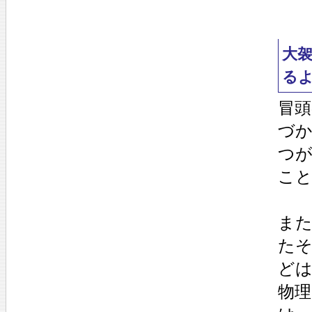
大
る
冒
づ
つ
こ
ま
た
ど
物