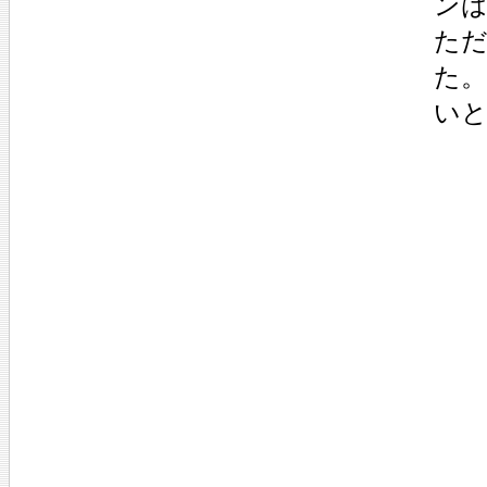
ン
た
た
い