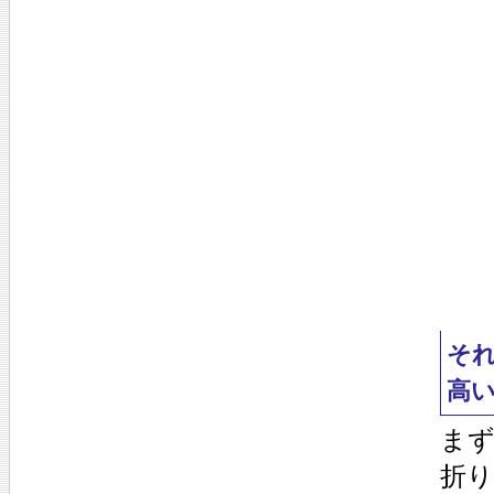
そ
高
ま
折