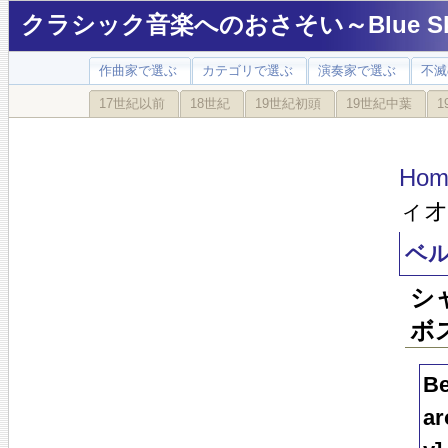
クラシック音楽へのおさそい～Blue Sky
作曲家で選ぶ
カテゴリで選ぶ
演奏家で選ぶ
不滅
17世紀以前
18世紀
19世紀初頭
19世紀中葉
1
Hom
ィオ
ベ
シ
ボ
Be
ar