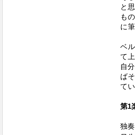
と
も
に
ベ
て
自
ば
て
第1
独