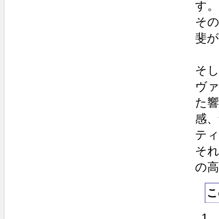
す。
そ
斐
そ
ヴ
た
感
テ
そ
の
こ