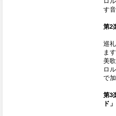
ロ
す
第2
巡
ま
美
ロ
で
第3
ド」