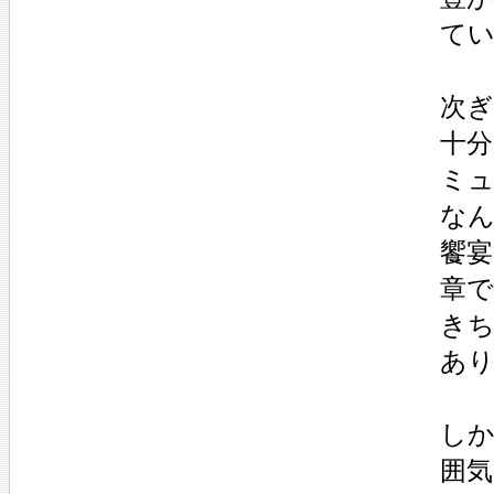
てい
次
十
ミ
な
饗
章
き
あ
しか
囲