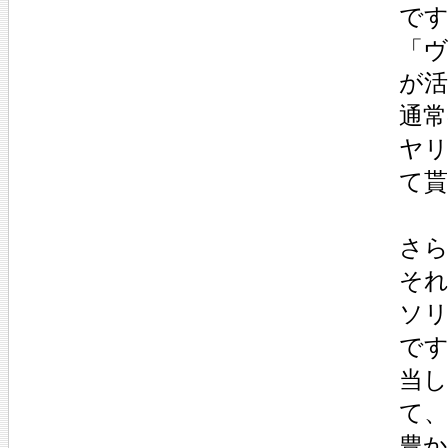
で
「
が
通
ヤ
て
さ
そ
ソ
で
当
て
豊