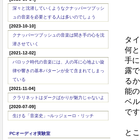
深々と沈潜していくようなクナッパーツブッシ
ュの音楽を必要とする人は多いのでしょう
[2023-10-10]
クナッパーツブッシュの音楽は聞き手の心を沈
タ
潜させていく
何
[2021-12-02]
手
バロック時代の音楽には、人の耳に心地よい旋
露
律や響きの基本パターンが全て含まれてしまっ
る
ている
[2021-11-04]
能
クラリネットはダークばかりが魅力じゃないよ
ベ
[2020-07-09]
で
生ける「音楽史」~ルッジェーロ・リッチ
と
PCオーディオ実験室