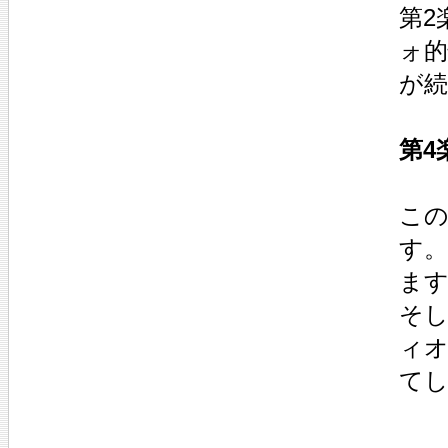
第2
ォ
が
第4
この
す
ま
そ
ィ
て