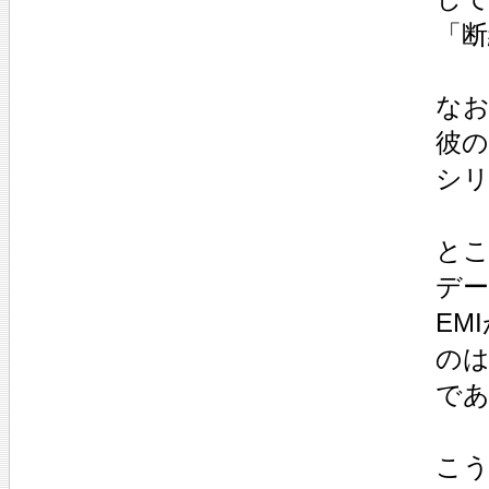
「
な
彼の
シ
と
デー
EM
の
であ
こ