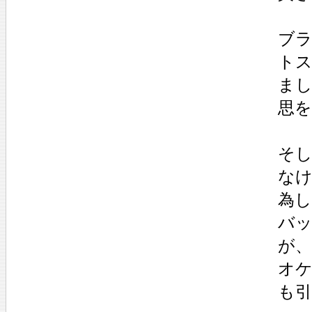
ブラ
ト
ま
思
そ
な
為
バ
が、
オケ
も