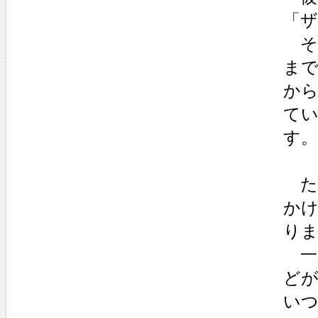
「
そ
ま
か
て
す。
た
か
り
一
ど
い