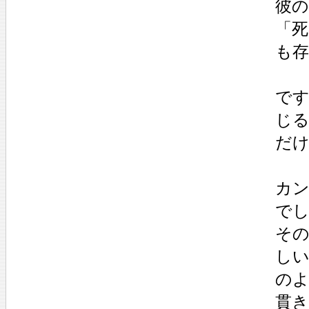
彼
「
も
で
じ
だ
カ
で
そ
し
の
貫