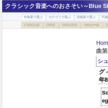
クラシック音楽へのおさそい～Blue Sky
作曲家で選ぶ
カテゴリで選ぶ
演奏家で選ぶ
不滅
17世紀以前
18世紀
19世紀初頭
19世紀中葉
1
Hom
曲第
シュ
グ
年
Sc
eg