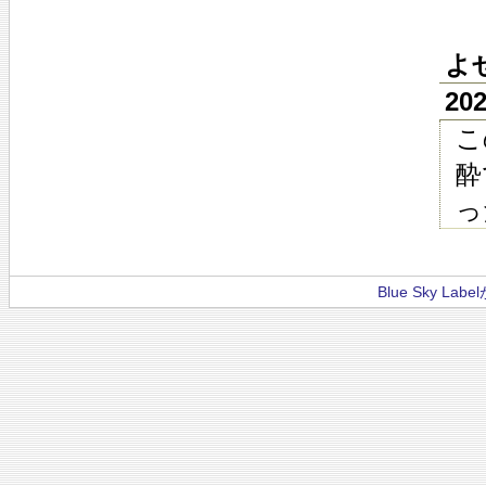
よ
20
こ
酔
っ
Blue Sky La