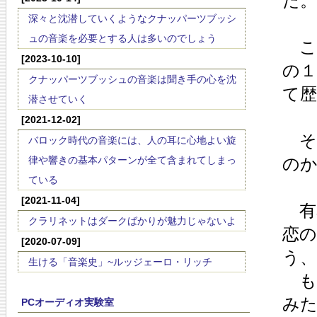
た。
深々と沈潜していくようなクナッパーツブッシ
ュの音楽を必要とする人は多いのでしょう
こ
[2023-10-10]
の
クナッパーツブッシュの音楽は聞き手の心を沈
て
潜させていく
[2021-12-02]
そ
バロック時代の音楽には、人の耳に心地よい旋
律や響きの基本パターンが全て含まれてしまっ
の
ている
[2021-11-04]
有
クラリネットはダークばかりが魅力じゃないよ
恋
[2020-07-09]
う
生ける「音楽史」~ルッジェーロ・リッチ
も
み
PCオーディオ実験室