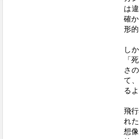
は
確か
形
し
「
さ
て
る
飛行
れ
想