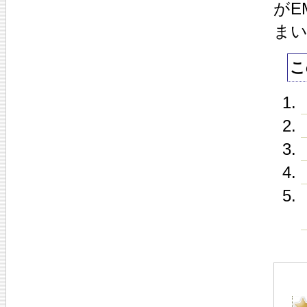
がE
ま
こ