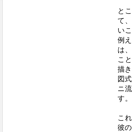
と
て
い
例
は、
こ
描
図
ニ
す。
こ
彼