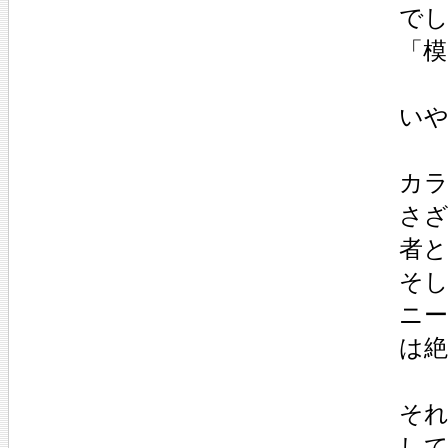
で
「
い
カ
さ
者
そ
ニ
は
そ
し