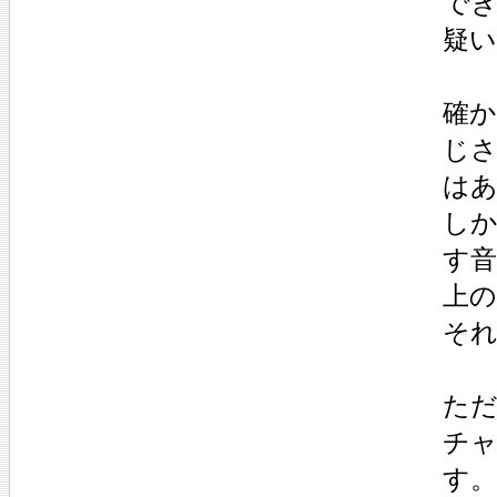
で
疑
確
じ
は
し
す
上
そ
た
チ
す