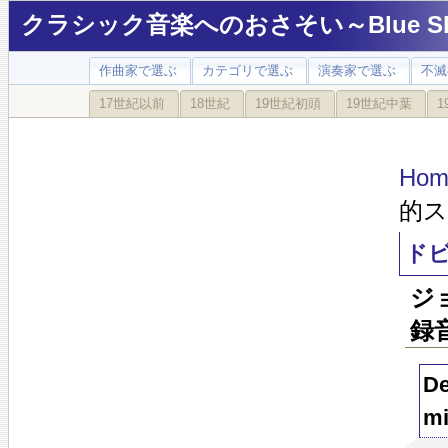
クラシック音楽へのおさそい～Blue Sky
作曲家で選ぶ
カテゴリで選ぶ
演奏家で選ぶ
不滅
17世紀以前
18世紀
19世紀初頭
19世紀中葉
1
Hom
的ス
ド
ジ
録
De
mi