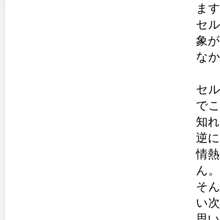
ま
セ
象が
な
セル
で
知
逆
情
ん。
そ
い
思