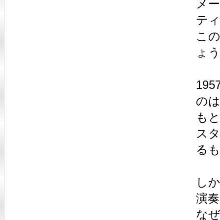
メ
ティ
この
ょ
19
のは
も
ス
る
し
演奏
な