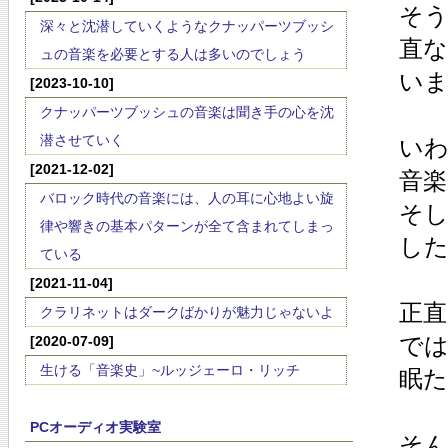
そ
深々と沈潜していくようなクナッパーツブッシ
直
ュの音楽を必要とする人は多いのでしょう
い
[2023-10-10]
クナッパーツブッシュの音楽は聞き手の心を沈
潜させていく
い
[2021-12-02]
音
バロック時代の音楽には、人の耳に心地よい旋
そ
律や響きの基本パターンが全て含まれてしまっ
し
ている
[2021-11-04]
正
クラリネットはダークばかりが魅力じゃないよ
で
[2020-07-09]
生ける「音楽史」~ルッジェーロ・リッチ
眠
PCオーディオ実験室
そ