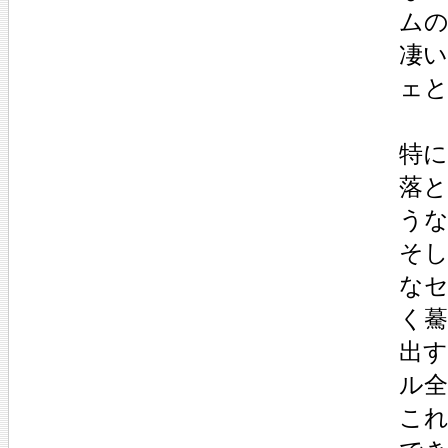
ム
凄
ェ
特に
落
う
そ
な
く
出
ル
こ