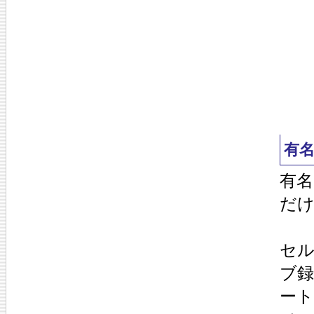
有
有
だ
セ
ブ
ート