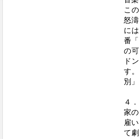
こ
怒
には
番「
の
ド
す。
別
４．
家
雇
て劇