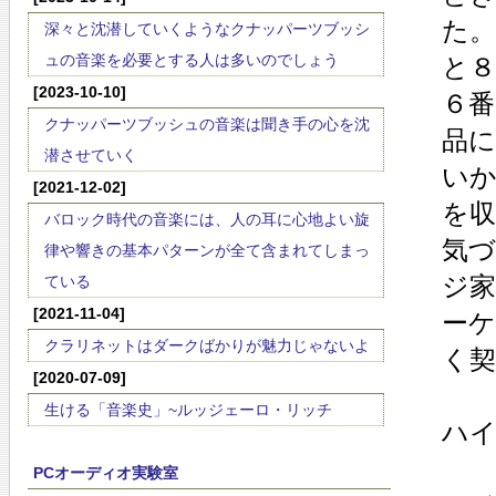
た。
深々と沈潜していくようなクナッパーツブッシ
ュの音楽を必要とする人は多いのでしょう
と
[2023-10-10]
６
クナッパーツブッシュの音楽は聞き手の心を沈
品
潜させていく
い
[2021-12-02]
を
バロック時代の音楽には、人の耳に心地よい旋
気
律や響きの基本パターンが全て含まれてしまっ
ジ
ている
[2021-11-04]
ー
クラリネットはダークばかりが魅力じゃないよ
く
[2020-07-09]
生ける「音楽史」~ルッジェーロ・リッチ
ハ
PCオーディオ実験室