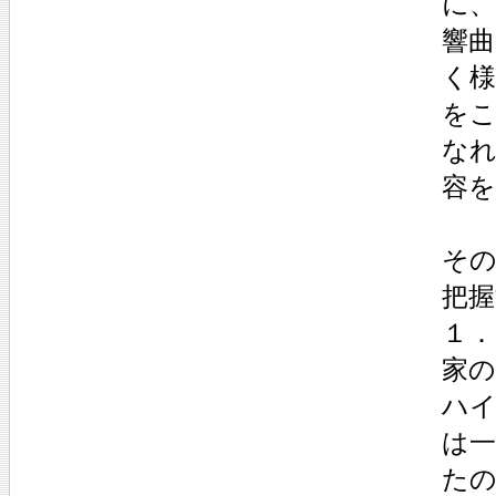
に
響
く
を
な
容
そ
把
１．
家の
ハイ
は
た