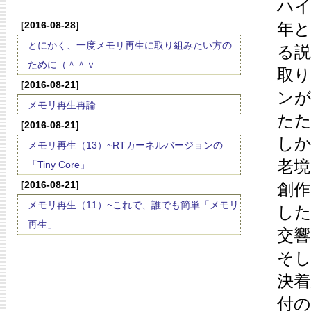
ハ
[2016-08-28]
年と
とにかく、一度メモリ再生に取り組みたい方の
る
ために（＾＾ｖ
取
[2016-08-21]
ンが
メモリ再生再論
た
[2016-08-21]
し
メモリ再生（13）~RTカーネルバージョンの
老
「Tiny Core」
[2016-08-21]
創
メモリ再生（11）~これで、誰でも簡単「メモリ
し
再生」
交
そ
決着
付