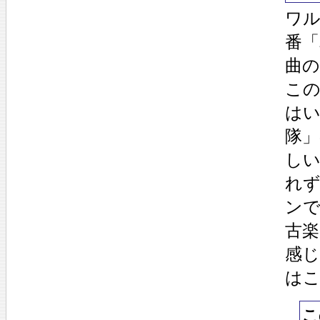
ワ
番「
曲
こ
は
隊
し
れ
ン
古楽
感
は
こ