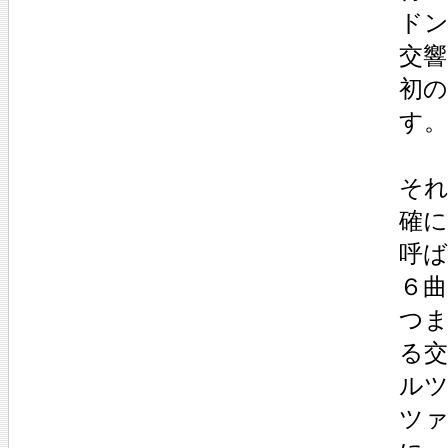
ド
交
初
す。
そ
確
呼ば
６曲
つ
る交
ル
ツ