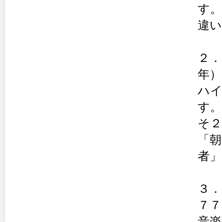
す。
違
２．
年）
ハ
す。
そ２
「朝
者」
３．
７７
音