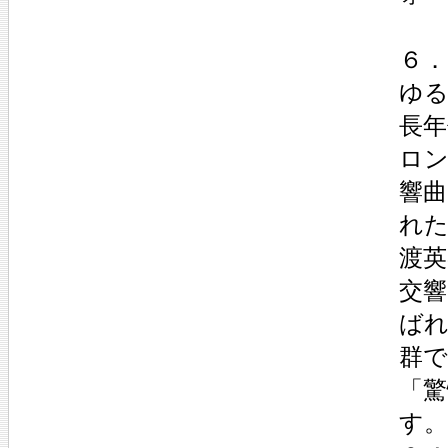
６．
ゆ
長
ロ
響曲
れた
渡英
交
ば
群
「
す。