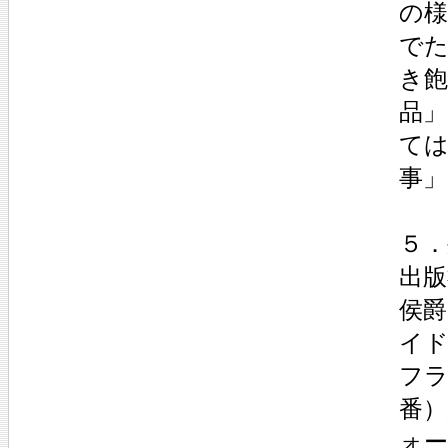
の様
で
き
品
ては
事」
５．
出版
侯
イ
フラ
番）
ォー