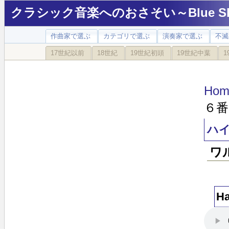
クラシック音楽へのおさそい～Blue Sky
作曲家で選ぶ
カテゴリで選ぶ
演奏家で選ぶ
不滅
17世紀以前
18世紀
19世紀初頭
19世紀中葉
1
Hom
６番
ハ
ワ
H