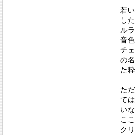
若
し
ル
音
チ
の
た
た
て
い
こ
ク