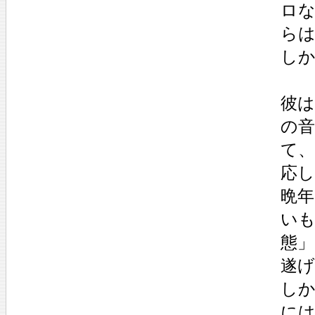
ロ
ら
し
彼
の
て
応
晩
い
態
遂
し
に