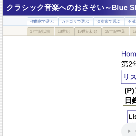
クラシック音楽へのおさそい～Blue Sky
作曲家で選ぶ
カテゴリで選ぶ
演奏家で選ぶ
不滅
17世紀以前
18世紀
19世紀初頭
19世紀中葉
1
Hom
第2
リス
(P
日
Li