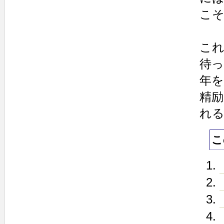
こ
こ
待
年
精
れ
こ