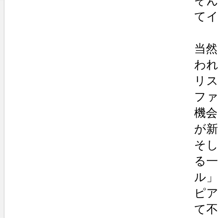
そん
て
当然
わ
リ
フ
機
が
そ
る
ル」
ピ
て