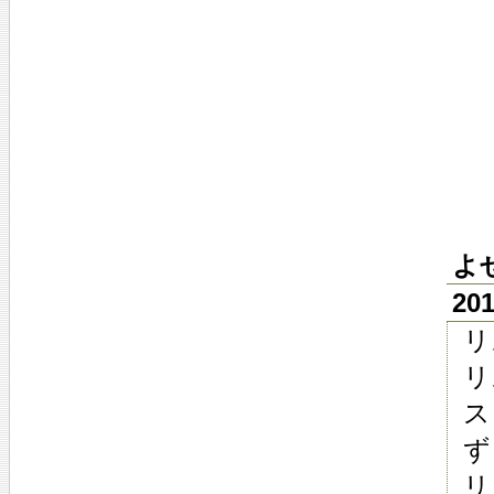
よ
20
リ
リ
ス
ず
リ