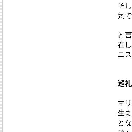
そし
気
と
在
ニ
巡礼
マリ
生
と