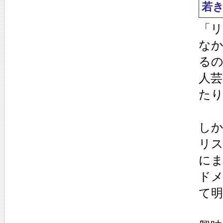
若
「
な
る
人
た
し
リ
に
ド
て