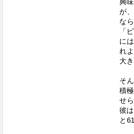
興
が
な
「
に
れ
大
そん
積
せ
彼は
と6