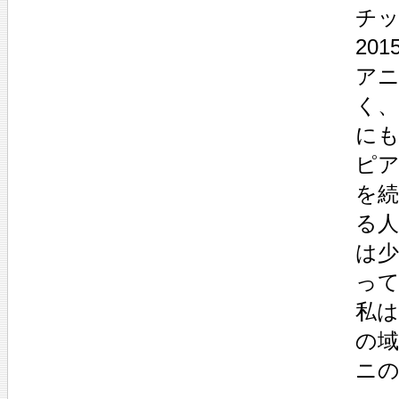
チ
20
ア
く、
に
ピ
を
る
は
っ
私
の
ニ