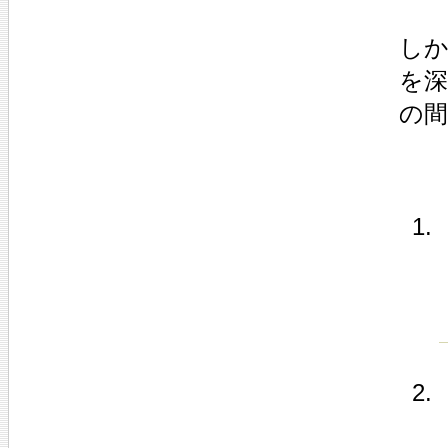
し
を
の