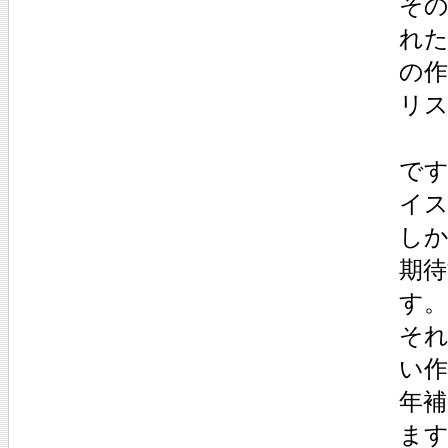
その
れた
の作
リ
です
イ
し
期
す。
それ
い作
年補
ま