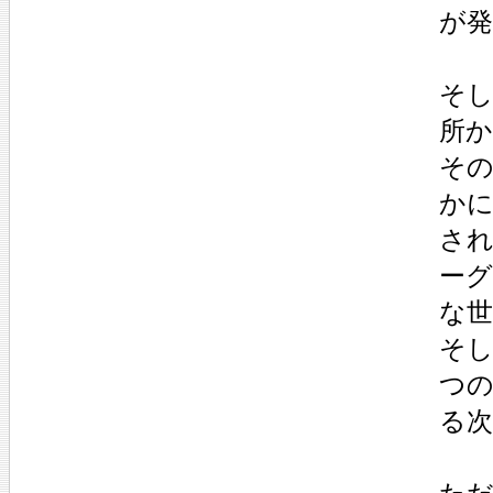
が
そし
所
そ
か
さ
ー
な世
そ
つ
る次