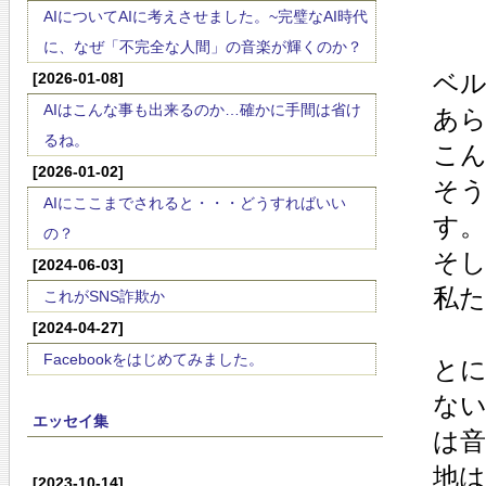
AIについてAIに考えさせました。~完璧なAI時代
に、なぜ「不完全な人間」の音楽が輝くのか？
ベ
[2026-01-08]
AIはこんな事も出来るのか…確かに手間は省け
あ
るね。
こ
[2026-01-02]
そ
AIにここまでされると・・・どうすればいい
す。
の？
そ
[2024-06-03]
私
これがSNS詐欺か
[2024-04-27]
Facebookをはじめてみました。
と
な
エッセイ集
は
地
[2023-10-14]