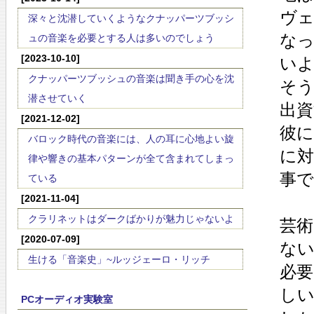
ヴ
深々と沈潜していくようなクナッパーツブッシ
な
ュの音楽を必要とする人は多いのでしょう
[2023-10-10]
い
クナッパーツブッシュの音楽は聞き手の心を沈
そ
潜させていく
出
[2021-12-02]
彼
バロック時代の音楽には、人の耳に心地よい旋
に
律や響きの基本パターンが全て含まれてしまっ
事
ている
[2021-11-04]
クラリネットはダークばかりが魅力じゃないよ
芸
[2020-07-09]
な
生ける「音楽史」~ルッジェーロ・リッチ
必要
し
PCオーディオ実験室