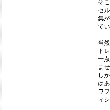
そこ
セル
集
て
当然
ト
一
ま
し
は
ワ
ィ