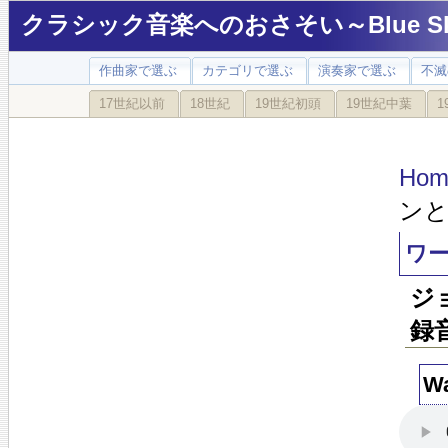
クラシック音楽へのおさそい～Blue Sky
作曲家で選ぶ
カテゴリで選ぶ
演奏家で選ぶ
不滅
17世紀以前
18世紀
19世紀初頭
19世紀中葉
1
Hom
ン
ワ
ジ
録
Wa