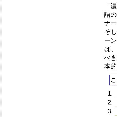
「
語
ナ
そ
ー
ば、
べ
本
こ