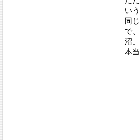
た
い
同
で
沼
本