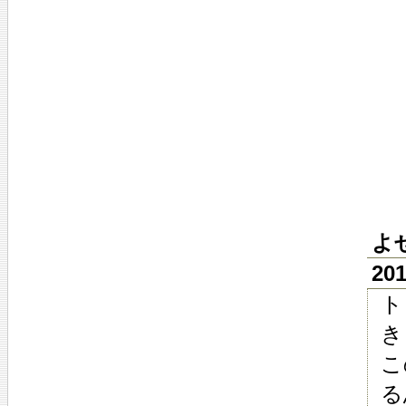
よ
20
ト
き
こ
る