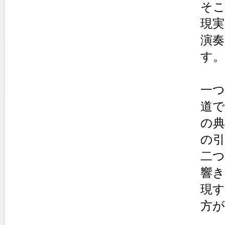
そ
現
演
す。
一
道
の
の
二
響
現
方