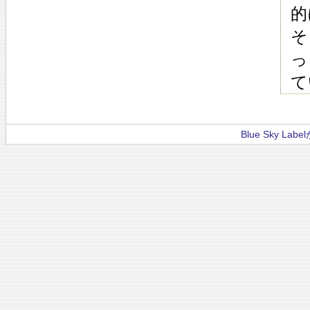
的
そ
っ
て
Blue Sky La