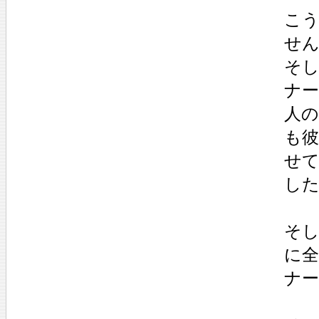
こ
せ
そ
ナ
人の
も彼
せ
し
そ
に
ナ