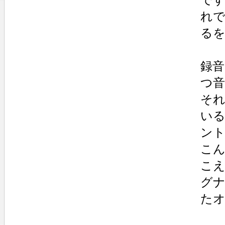
れ
る
録
つ
そ
い
ン
こ
こ
グ
た