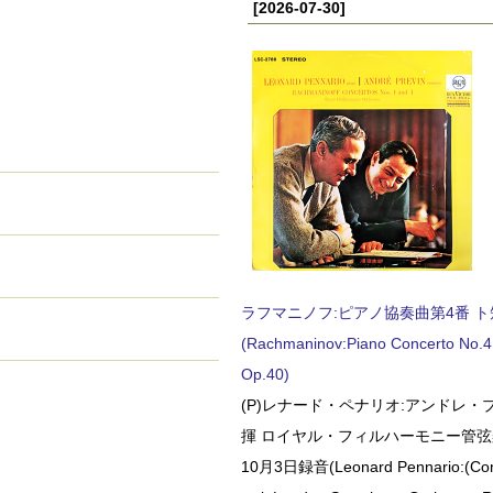
[2026-07-30]
ラフマニノフ:ピアノ協奏曲第4番 ト短調
(Rachmaninov:Piano Concerto No.4 
Op.40)
(P)レナード・ペナリオ:アンドレ・
揮 ロイヤル・フィルハーモニー管弦楽
10月3日録音(Leonard Pennario:(Con