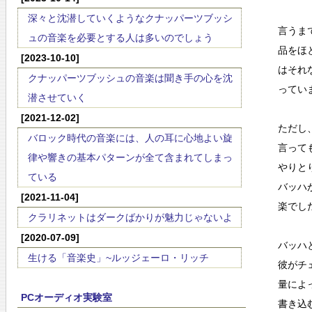
深々と沈潜していくようなクナッパーツブッシ
言うま
ュの音楽を必要とする人は多いのでしょう
品をほ
[2023-10-10]
はそれ
クナッパーツブッシュの音楽は聞き手の心を沈
ってい
潜させていく
[2021-12-02]
ただし
バロック時代の音楽には、人の耳に心地よい旋
言って
律や響きの基本パターンが全て含まれてしまっ
やりと
ている
バッハ
[2021-11-04]
楽でし
クラリネットはダークばかりが魅力じゃないよ
[2020-07-09]
バッハ
生ける「音楽史」~ルッジェーロ・リッチ
彼がチ
量によ
PCオーディオ実験室
書き込