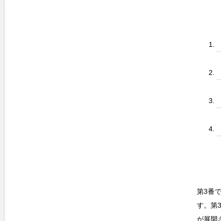
第3番
す。第
が展開