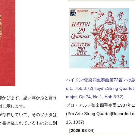
ハイドン:弦楽四重奏曲第72番 ハ長調, O
o.1, Hob.3:72(Haydn:String Quartet
major, Op.74, No.1, Hob.3:72)
浮かびます。思い浮かぶと言う
プロ・アルテ弦楽四重奏団:1937年1
指し示します。
(Pro Arte String Quartet]Recorded
が存在していて、そのソナタは
15, 1937)
と書き込まれているものとに別
[2026-08-04]