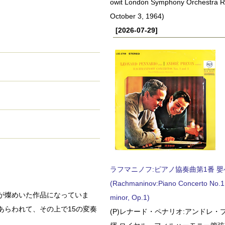
owit London Symphony Orchestra 
October 3, 1964)
[2026-07-29]
ラフマニノフ:ピアノ協奏曲第1番 嬰ヘ短
(Rachmaninov:Piano Concerto No.1 
が燦めいた作品になっていま
minor, Op.1)
あらわれて、その上で15の変奏
(P)レナード・ペナリオ:アンドレ・