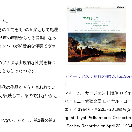
した。
その全てを3声の音楽として処理
6声の声部からなる音楽になっ
ェンバロが和音的な伴奏でヴァ
のソナタは実験的な性質を持つ
けともなったのです。
ディーリアス：別れの歌(Delius:Songs 
ll)
時代の作品だろうと言われてい
マルコム・サージェント指揮 ロイ
死が反映しているのではないかと
ハーモニー管弦楽団 ロイヤル・コ
エティ 1964年4月22日~23日録音(Sir 
rgent:Royal Philharmonic Orchestra
れない。ただし、第2番の第3
l Society Recorded on April 22, 1964