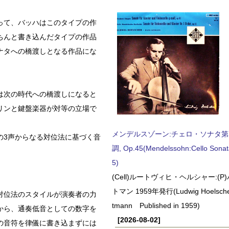
って、バッハはこのタイプの作
ちんと書き込んだタイプの作品
ナタへの橋渡しとなる作品にな
は次の時代への橋渡しになると
リンと鍵盤楽器が対等の立場で
メンデルスゾーン:チェロ・ソナタ第
の3声からなる対位法に基づく音
調, Op.45(Mendelssohn:Cello Sonat
5)
(Cell)ルートヴィヒ・ヘルシャー:(
トマン 1959年発行(Ludwig Hoelscher
対位法のスタイルが演奏者の力
tmann Published in 1959)
から、通奏低音としての数字を
[2026-08-02]
の音符を律儀に書き込まずには