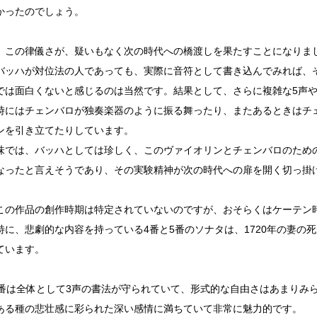
かったのでしょう。
、この律儀さが、疑いもなく次の時代への橋渡しを果たすことになりま
バッハが対位法の人であっても、実際に音符として書き込んでみれば、
では面白くないと感じるのは当然です。結果として、さらに複雑な5声や
時にはチェンバロが独奏楽器のように振る舞ったり、またあるときはチ
ンを引き立てたりしています。
味では、バッハとしては珍しく、このヴァイオリンとチェンバロのため
なったと言えそうであり、その実験精神が次の時代への扉を開く切っ掛
この作品の創作時期は特定されていないのですが、おそらくはケーテン
特に、悲劇的な内容を持っている4番と5番のソナタは、1720年の妻の
ています。
2番は全体として3声の書法が守られていて、形式的な自由さはあまりみら
ある種の悲壮感に彩られた深い感情に満ちていて非常に魅力的です。