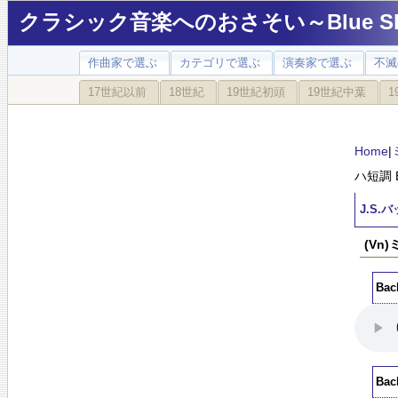
クラシック音楽へのおさそい～Blue Sky
作曲家で選ぶ
カテゴリで選ぶ
演奏家で選ぶ
不滅
17世紀以前
18世紀
19世紀初頭
19世紀中葉
1
Home
|
ハ短調 
J.S
(Vn
Bac
Bac