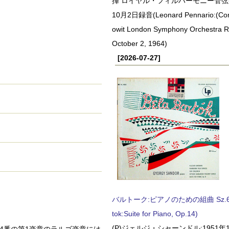
揮 ロイヤル・フィルハーモニー管弦楽
10月2日録音(Leonard Pennario:(Con
owit London Symphony Orchestra 
October 2, 1964)
[2026-07-27]
バルトーク:ピアノのための組曲 Sz.62 
tok:Suite for Piano, Op.14)
(P)ジェルジ・シャーンドル:1951年1