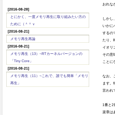
おれな
[2016-08-28]
とにかく、一度メモリ再生に取り組みたい方の
しかし
ために（＾＾ｖ
いかに
[2016-08-21]
するの
メモリ再生再論
たり、
[2016-08-21]
イオリ
メモリ再生（13）~RTカーネルバージョンの
その意
「Tiny Core」
ことに
[2016-08-21]
メモリ再生（11）~これで、誰でも簡単「メモリ
なお、
再生」
ます。
言われ
1番と
楽章は