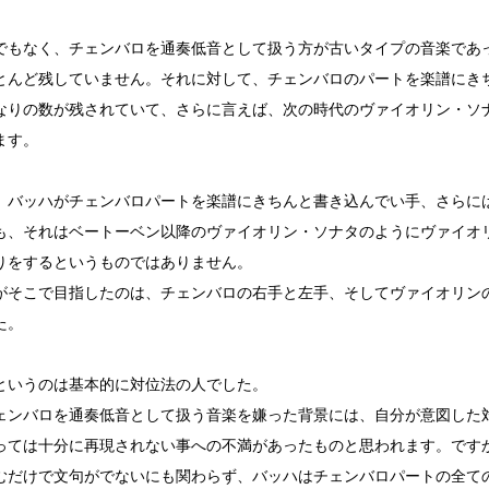
でもなく、チェンバロを通奏低音として扱う方が古いタイプの音楽であ
とんど残していません。それに対して、チェンバロのパートを楽譜にき
なりの数が残されていて、さらに言えば、次の時代のヴァイオリン・ソ
ます。
、バッハがチェンバロパートを楽譜にきちんと書き込んでい手、さらに
も、それはベートーベン以降のヴァイオリン・ソナタのようにヴァイオ
りをするというものではありません。
がそこで目指したのは、チェンバロの右手と左手、そしてヴァイオリン
た。
というのは基本的に対位法の人でした。
ェンバロを通奏低音として扱う音楽を嫌った背景には、自分が意図した
っては十分に再現されない事への不満があったものと思われます。です
むだけで文句がでないにも関わらず、バッハはチェンバロパートの全て