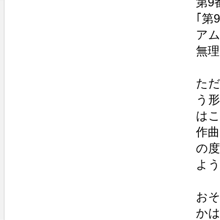
第9
｢第
アム
無理
ただ
う形
はこ
作曲
の度
よう
おそ
かは