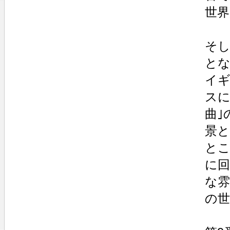
世界
そし
とな
イギ
スに
曲｣
景と
とこ
に回
な雰
の世