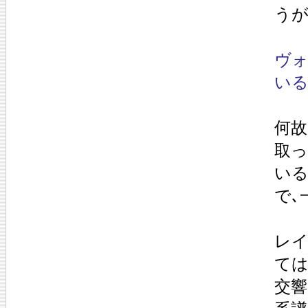
うが
ヴォ
いる
何故
取
いる
で､
レイ
ては
交響