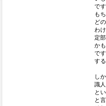
です
もち
どの
わけ
定
かも
です
する
しか
識人
と
と言