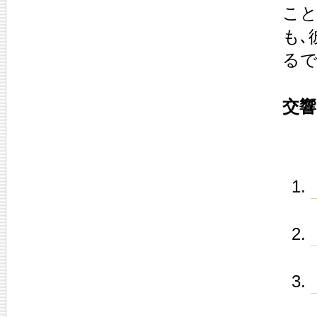
こと
も､
るで
交響曲