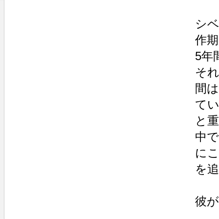
シベ
作期
5年
それ
間は
てい
と重
中で
にこ
を追
彼が