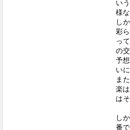
いう
様な
しか
彩ら
って
の交
予
いに
また
楽は
はそ
しか
番で