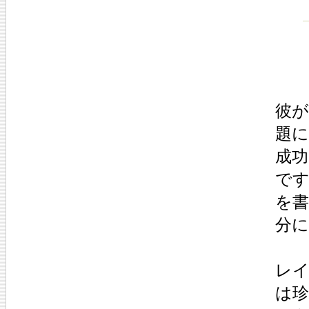
彼が
題に
成功
です
を書
分に
レイ
は