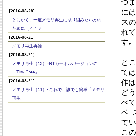
つま
には
[2016-08-28]
とにかく、一度メモリ再生に取り組みたい方の
スの
ために（＾＾ｖ
れて
[2016-08-21]
す｡
メモリ再生再論
[2016-08-21]
とこ
メモリ再生（13）~RTカーネルバージョンの
ては
「Tiny Core」
作は
[2016-08-21]
メモリ再生（11）~これで、誰でも簡単「メモリ
どう
再生」
べて
ベｰ
てい
こ