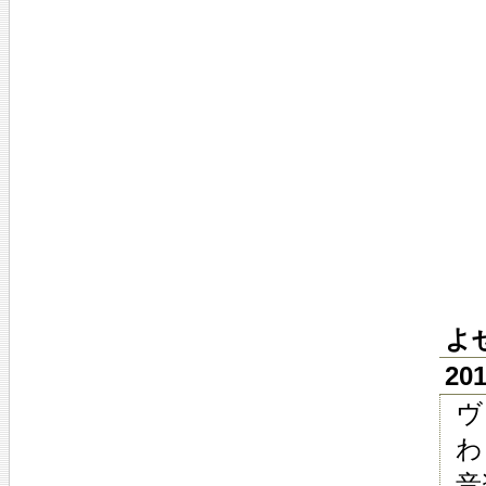
よ
20
ヴ
わ
音