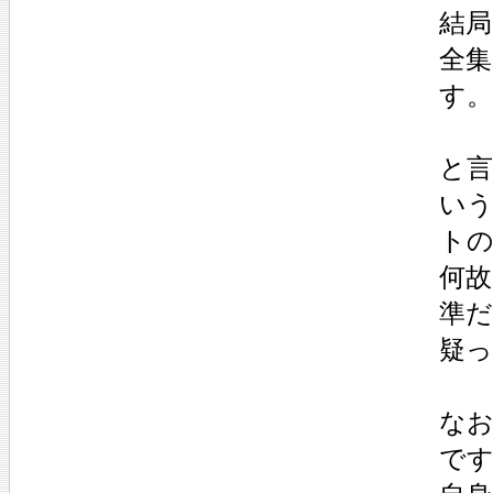
結局
全
す
と言
い
ト
何
準
疑
なお
です