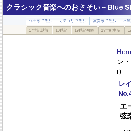
クラシック音楽へのおさそい～Blue Sky
作曲家で選ぶ
カテゴリで選ぶ
演奏家で選ぶ
不滅
17世紀以前
18世紀
19世紀初頭
19世紀中葉
1
Hom
ン・
r)
レイ
No.4
エ
弦楽