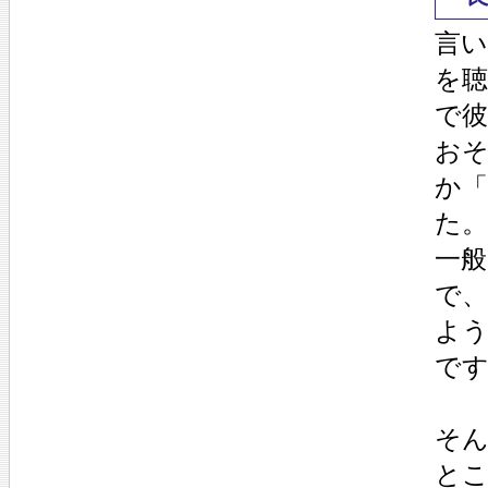
言い
を
で
お
か
た。
一般
で
よう
で
そ
と