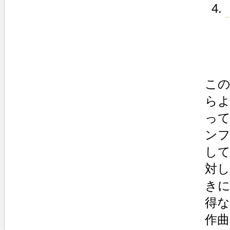
この
らよ
って
ンフ
して
対し
きに
得な
作曲