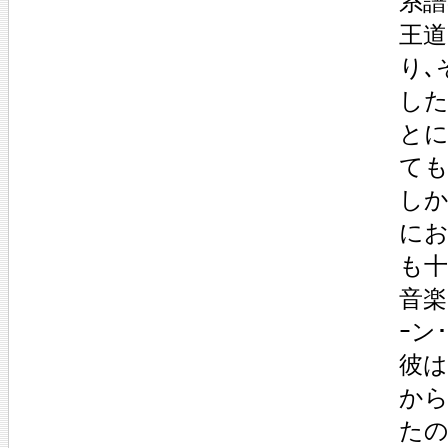
系譜
王
り､
した
とに
ても
しか
にお
も十
音楽
ｰン
彼
から
たの