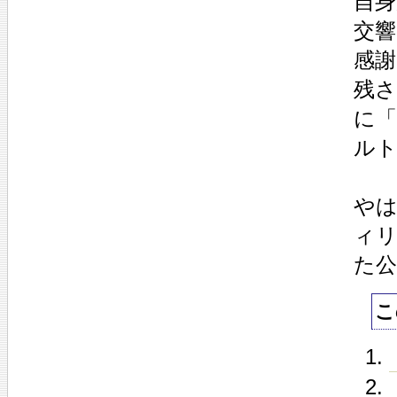
自身
交
感
残さ
に
ル
やは
ィ
た
こ