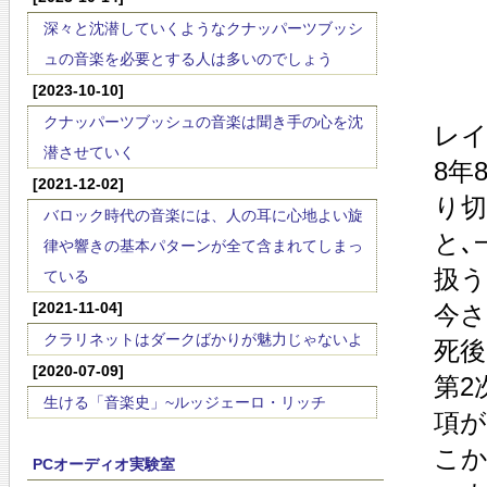
深々と沈潜していくようなクナッパーツブッシ
ュの音楽を必要とする人は多いのでしょう
[2023-10-10]
クナッパーツブッシュの音楽は聞き手の心を沈
レイ
潜させていく
8年
[2021-12-02]
り切
バロック時代の音楽には、人の耳に心地よい旋
と､
律や響きの基本パターンが全て含まれてしまっ
扱う
ている
[2021-11-04]
今さ
クラリネットはダークばかりが魅力じゃないよ
死後
[2020-07-09]
第2
生ける「音楽史」~ルッジェーロ・リッチ
項が
こか
PCオーディオ実験室