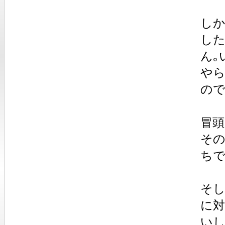
しか
した
ん｡
やら
ので
冒頭
そ
ちで
そし
に対
い