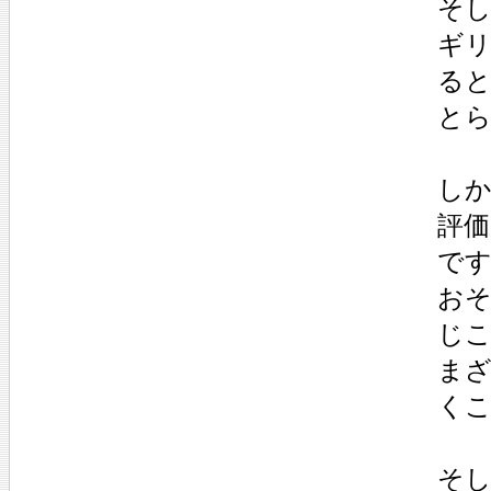
そし
ギリ
る
とら
しか
評
です
おそ
じこ
まざ
くこ
そし