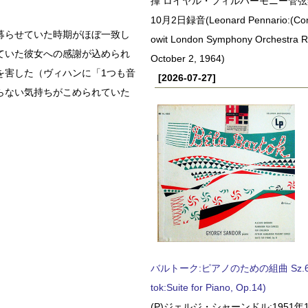
揮 ロイヤル・フィルハーモニー管弦楽
10月2日録音(Leonard Pennario:(Con
募らせていた時期がほぼ一致し
owit London Symphony Orchestra 
ていた彼女への感謝が込められ
October 2, 1964)
を害した（ヴィハンに「1つも音
[2026-07-27]
らない気持ちがこめられていた
バルトーク:ピアノのための組曲 Sz.62 
tok:Suite for Piano, Op.14)
(P)ジェルジ・シャーンドル:1951年1