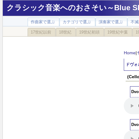
クラシック音楽へのおさそい～Blue Sky
作曲家で選ぶ
カテゴリで選ぶ
演奏家で選ぶ
不滅
17世紀以前
18世紀
19世紀初頭
19世紀中葉
1
Home
|
ドヴォ
(Ce
Dvo
Dvo