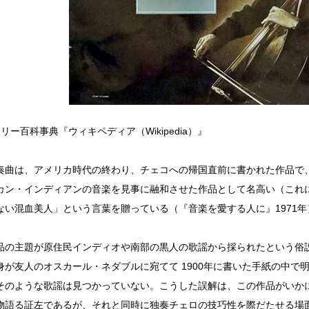
フリー百科事典『ウィキペディア（Wikipedia）』
奏曲は、アメリカ時代の終わり、チェコへの帰国直前に書かれた作品で
カン・インディアンの音楽を見事に融和させた作品として名高い（これ
ない混血美人」という言葉を贈っている（『音楽を愛する人に』1971年
品の主題が原住民インディオや南部の黒人の歌謡から採られたという俗
身が友人のオスカール・ネダブルに宛てて 1900年に書いた手紙の中で
そのような歌謡は見つかっていない。こうした誤解は、この作品がいか
物語る証左であるが、それと同時に独奏チェロの技巧性を際だたせる場