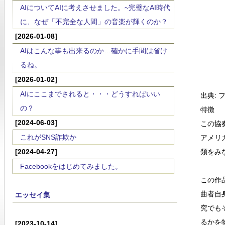
AIについてAIに考えさせました。~完璧なAI時代
に、なぜ「不完全な人間」の音楽が輝くのか？
[2026-01-08]
AIはこんな事も出来るのか…確かに手間は省け
るね。
[2026-01-02]
AIにここまでされると・・・どうすればいい
出典: 
の？
特徴
[2024-06-03]
この協
これがSNS詐欺か
アメリ
[2024-04-27]
類をみ
Facebookをはじめてみました。
この作
曲者自
エッセイ集
究でも
るかを
[2023-10-14]