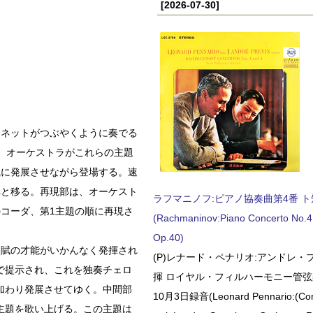
[2026-07-30]
リネットがつぶやくように奏でる
。オーケストラがこれらの主題
風に発展させながら登場する。速
へと移る。再現部は、オーケスト
ラフマニノフ:ピアノ協奏曲第4番 ト短調
コーダ、第1主題の順に再現さ
(Rachmaninov:Piano Concerto No.4 
Op.40)
天賦の才能がいかんなく発揮され
(P)レナード・ペナリオ:アンドレ・
で提示され、これを独奏チェロ
揮 ロイヤル・フィルハーモニー管弦楽
加わり発展させてゆく。中間部
10月3日録音(Leonard Pennario:(Con
主題を歌い上げる。この主題は