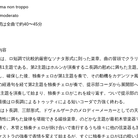
 ma non troppo
 moderato
間は全曲で約40〜45分
内容
章は、ロ短調で比較的厳密なソナタ形式に則った楽章。曲の冒頭でクラ
第1主題である。第2主題はホルンが演奏するニ長調の慰めに満ちた主題
し、確保した後、独奏チェロが第1主題を奏で、その動機をカデンツァ
の経過句を経て第2主題を独奏チェロが奏で、提示部コーダから展開部
2主題を演奏して始まり、独奏チェロがこれを繰り返す。ついで提示部の
最後はロ長調によるトゥッティによる短いコーダで力強く終わる。
章はト長調、三部形式。ドヴォルザークのメロディーメーカーとしての
情性に満ちた旋律を堪能できる緩徐楽章。のどかな主題が最初木管楽器
継ぐ。木管と独奏チェロが掛け合いで進行するうち徐々に他の弦楽器も
ケストラの強奏で表情を変えて始まるが、すぐに独奏チェロがほの暗い