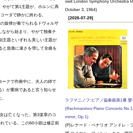
owit London Symphony Orchestra 
ある。やがて第1主題が、ホルンに再
October 3, 1964)
いコーダで静かに終わる。
[2026-07-29]
風の旋律が奏でられるドヴォルザ
しながら始まり、やがて独奏チ
副主題といずれも美しい主題が
ると急激に速さを増して全曲を
ヨークで作曲中に、夫人の姉で
る）が重病であると言う知らせ
た。
ラフマニノフ:ピアノ協奏曲第1番 嬰ヘ短
(Rachmaninov:Piano Concerto No.1 
彼女は亡くなった。第3楽章のコ
minor, Op.1)
れている。この60小節は修正前
(P)レナード・ペナリオ:アンドレ・