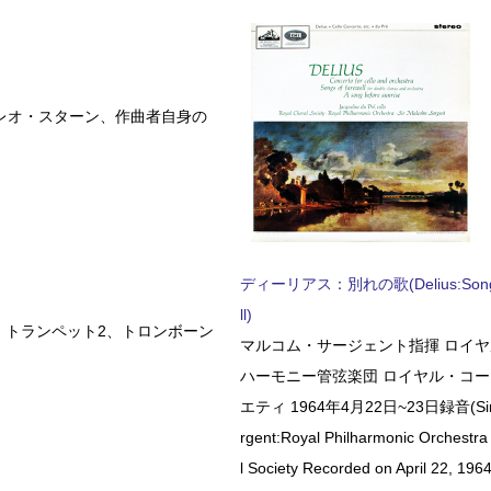
にレオ・スターン、作曲者自身の
ディーリアス：別れの歌(Delius:Songs 
ll)
、トランペット2、トロンボーン
マルコム・サージェント指揮 ロイ
ハーモニー管弦楽団 ロイヤル・コ
エティ 1964年4月22日~23日録音(Sir 
rgent:Royal Philharmonic Orchestra
l Society Recorded on April 22, 1964