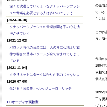
の金管
深々と沈潜していくようなクナッパーツブッシ
ている
ュの音楽を必要とする人は多いのでしょう
らには
[2023-10-10]
クナッパーツブッシュの音楽は聞き手の心を沈
この作
潜させていく
う。気
[2021-12-02]
バロック時代の音楽には、人の耳に心地よい旋
律や響きの基本パターンが全て含まれてしまっ
作曲の
ている
189
[2021-11-04]
依頼で
クラリネットはダークばかりが魅力じゃないよ
個人的
[2020-07-09]
生ける「音楽史」~ルッジェーロ・リッチ
189
正を提
PCオーディオ実験室
ヴィハ