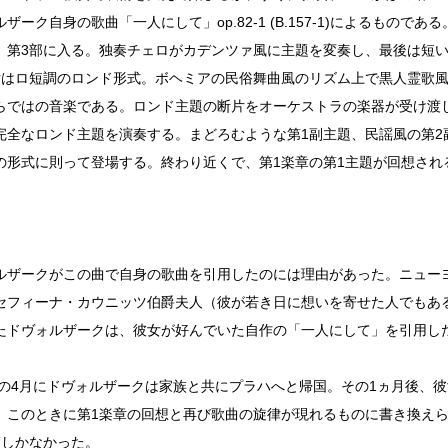
ザーク自身の歌曲「一人にして」op.82-1 (B.157-1)によるもので
、第3部に入る。独奏チェロがカデンツァ風に主題を変奏し、最後は短
章はロ短調のロンド形式。ボヘミアの民俗舞曲風のリズム上で黒人霊歌
らではの音楽である。ロンド主題の断片をオーケストラの楽器が受け渡
完全なロンド主題を演奏する。まどろむような第1副主題、民謡風の第2
の形式に則って登場する。終わり近くで、第1楽章の第1主題が回想され
。
ルザークがこの曲で自身の歌曲を引用したのには理由があった。ニュー
セフィーナ・カウニッツ伯爵夫人（彼が若き日に想いを寄せた人でもあ
たドヴォルザークは、彼女が好んでいた自作の「一人にして」を引用し
5年の4月にドヴォルザークは家族と共にプラハへと帰国。その1ヵ月後、
、このときに第1楽章の回想と再び歌曲の旋律が現れるものに書き換えら
節しかなかった。