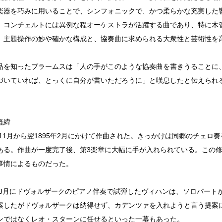
楽器を巧みに用いることで、シンフォニックで、かつ柔らかな充実した
。コンチェルトには異例な程オーケストラが活躍する曲であり、特に木
、主題操作の妙や確かな構成と、協奏曲に求められる大衆性と芸術性を
品を知ったブラームスは「人の手がこのような協奏曲を書きうることに
づいていれば、とっくに自分が書いただろうに」と嘆息したと伝えられ
経緯
4年11月から翌1895年2月にかけて作曲された。きっかけは同郷のチェ
ある。作曲が一度完了後、第3楽章に大幅に手が入れられている。この
事情によるものだった。
5年8月にドヴォルザークのピアノ伴奏で試弾したヴィハンは、ソロパート
案したがドヴォルザークは納得せず、カデンツァを入れようと言う提案
ンではなくレオ・スターンに任せるといった一幕もあった。