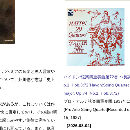
、ボヘミアの音楽と黒人霊歌や
ハイドン:弦楽四重奏曲第72番 ハ長調, O
について、芥川也寸志は「史上
o.1, Hob.3:72(Haydn:String Quartet
）。
major, Op.74, No.1, Hob.3:72)
プロ・アルテ弦楽四重奏団:1937年1
説があるが、これについては作
(Pro Arte String Quartet]Recorded
明快に否定しており、その後の研
15, 1937)
に親しみやすい旋律に満ちてい
[2026-08-04]
面にも富んでいる。また、低音