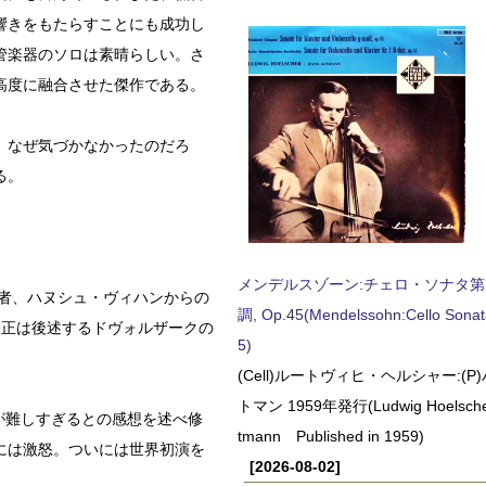
響きをもたらすことにも成功し
管楽器のソロは素晴らしい。さ
高度に融合させた傑作である。
、なぜ気づかなかったのだろ
る。
メンデルスゾーン:チェロ・ソナタ第
ロ奏者、ハヌシュ・ヴィハンからの
調, Op.45(Mendelssohn:Cello Sonat
修正は後述するドヴォルザークの
5)
(Cell)ルートヴィヒ・ヘルシャー:(
トマン 1959年発行(Ludwig Hoelscher
が難しすぎるとの感想を述べ修
tmann Published in 1959)
には激怒。ついには世界初演を
[2026-08-02]