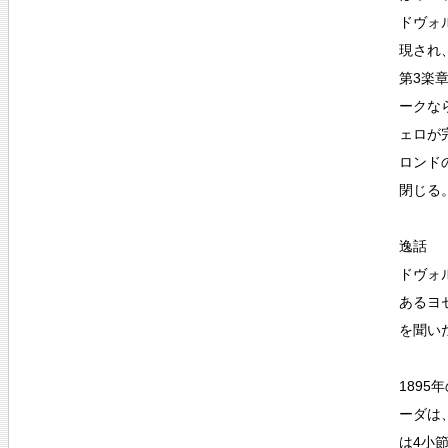
ドヴォル
現され
第3楽
ークな
ェロが
ロンド
閉じる
逸話
ドヴォ
あるヨ
を聞い
189
ーダは
は4小