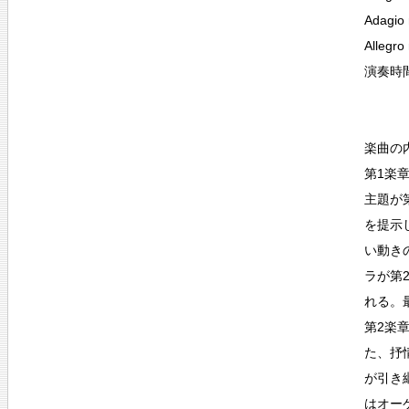
Adagio
Allegro
演奏時
楽曲の
第1楽
主題が
を提示
い動き
ラが第
れる。
第2楽
た、抒
が引き
はオー