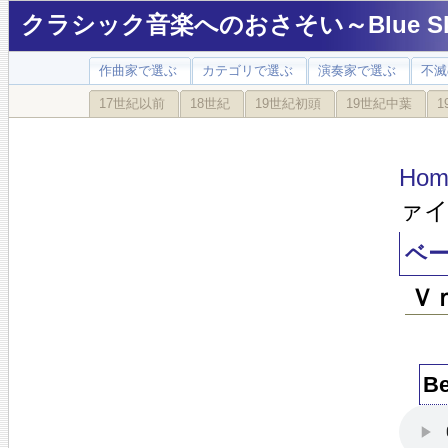
クラシック音楽へのおさそい～Blue Sky
作曲家で選ぶ
カテゴリで選ぶ
演奏家で選ぶ
不滅
17世紀以前
18世紀
19世紀初頭
19世紀中葉
1
Hom
ァ
ベ
Ｖ
B