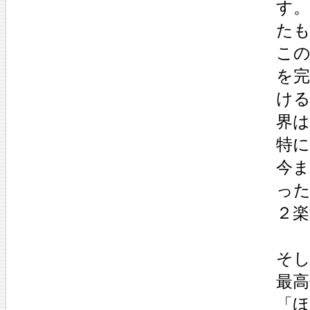
す
た
こ
を
け
界
特に
今
っ
２
そ
最
「