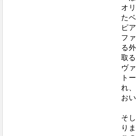
オ
た
ピ
フ
る
取
ヴ
ト
れ
お
そ
り