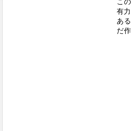
こ
有
あ
だ