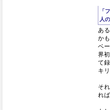
「
人
あ
か
ベ
界
て
キ
そ
れ