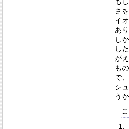
も
さ
イ
あ
し
し
が
も
で
シ
う
こ