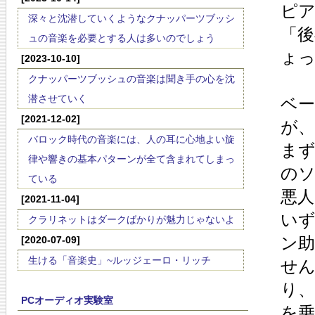
ピ
深々と沈潜していくようなクナッパーツブッシ
「
ュの音楽を必要とする人は多いのでしょう
ょ
[2023-10-10]
クナッパーツブッシュの音楽は聞き手の心を沈
潜させていく
ベ
[2021-12-02]
が
バロック時代の音楽には、人の耳に心地よい旋
まず
律や響きの基本パターンが全て含まれてしまっ
の
ている
悪
[2021-11-04]
い
クラリネットはダークばかりが魅力じゃないよ
ン
[2020-07-09]
生ける「音楽史」~ルッジェーロ・リッチ
せ
り
PCオーディオ実験室
を