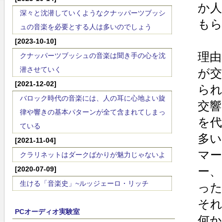
か
深々と沈潜していくようなクナッパーツブッシ
も
ュの音楽を必要とする人は多いのでしょう
[2023-10-10]
理
クナッパーツブッシュの音楽は聞き手の心を沈
潜させていく
が
[2021-12-02]
ら
バロック時代の音楽には、人の耳に心地よい旋
交響
律や響きの基本パターンが全て含まれてしまっ
を
ている
多
[2021-11-04]
マ
クラリネットはダークばかりが魅力じゃないよ
ー
[2020-07-09]
生ける「音楽史」~ルッジェーロ・リッチ
っ
そ
PCオーディオ実験室
何