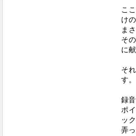
こ
け
ま
そ
に
そ
す。
録音
ポイ
ッ
弄