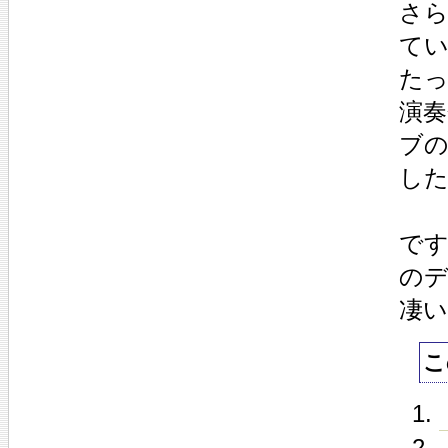
さら
て
たっ
演
ブ
し
で
の
凄
こ