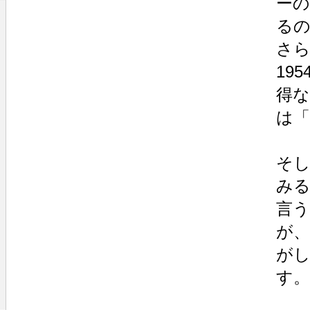
ーの
る
さら
19
得
は
そ
み
言
が
が
す。