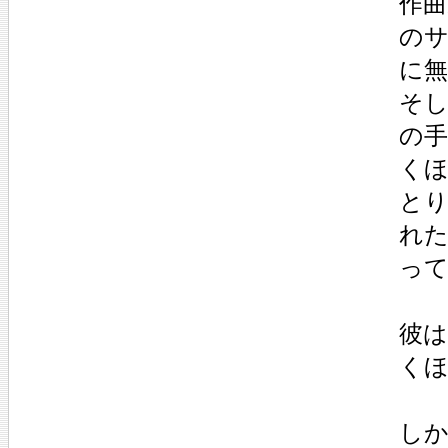
作
の
に無
そ
の
く
とり
れ
っ
彼
く
し