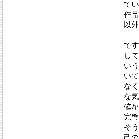
て
作
以
で
し
い
い
な
な
確
完
そ
己