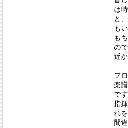
は
と
も
も
の
近
プ
楽
で
指揮
れ
間