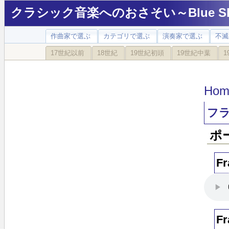
クラシック音楽へのおさそい～Blue Sky
作曲家で選ぶ
カテゴリで選ぶ
演奏家で選ぶ
不滅
17世紀以前
18世紀
19世紀初頭
19世紀中葉
1
Hom
フ
ポ
Fr
Fr