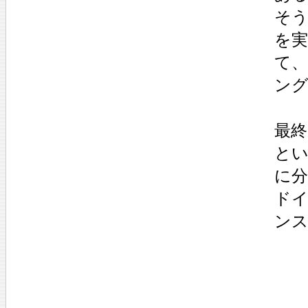
そ
を
て
ング
最終
と
に
ド
ン