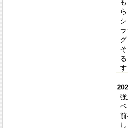
も
ら
シ
ラ
グ
そ
る
す
20
強
ベ
前
し