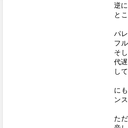
逆
と
パレ
フ
そし
代
し
に
ン
ただ
音