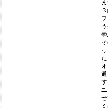
ま
３
フ
う
拳
そ
っ
た
オ
通
す
ユ
せ
ミ