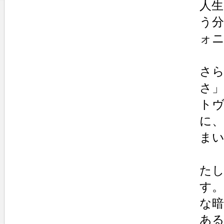
人
う
ォ
さ
さ
ト
に
ま
たし
す
な
あ