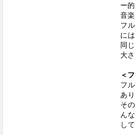
ー
音
フ
に
同
大
＜フ
フ
あ
そ
ん
し