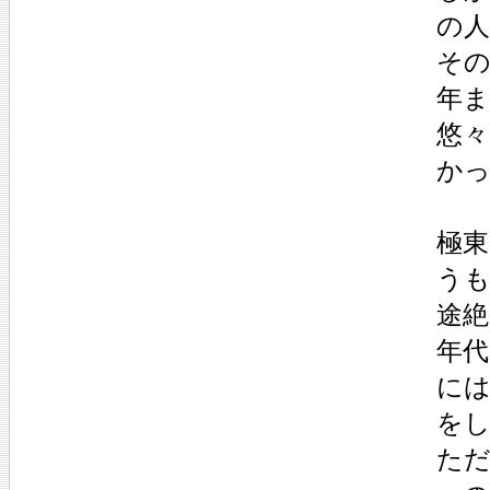
の
その
年
悠々
か
極東
う
途絶
年代
には
を
た