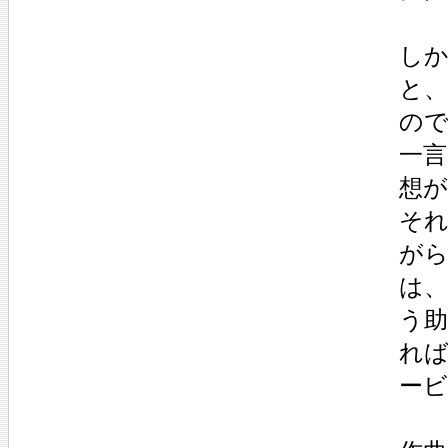
し
と
の
一
想
そ
が
は
う
れ
ー