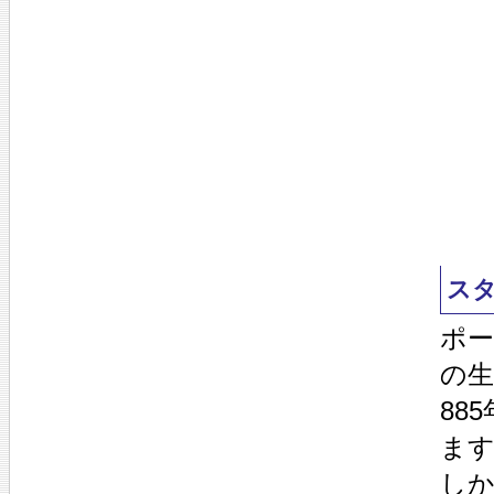
ス
ポー
の生
88
ま
し