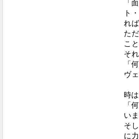
「
ト
れ
た
こ
そ
「
ヴ
時
「
い
そし
に