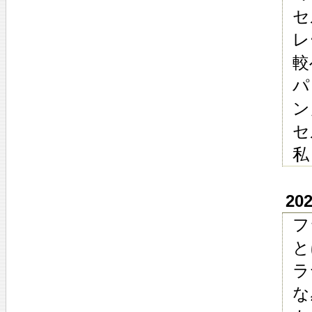
セ
レ
較
パ
ン
セ
私
20
フ
と
ラ
な