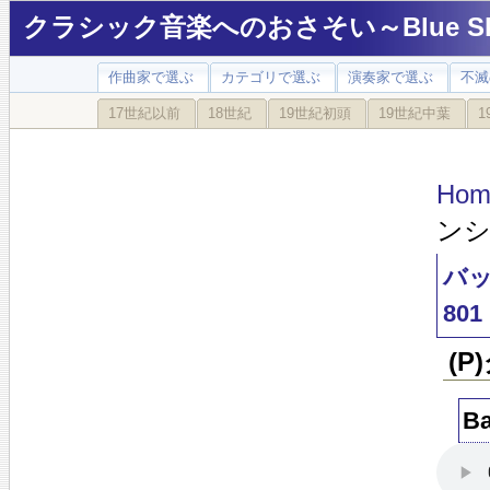
クラシック音楽へのおさそい～Blue Sky
作曲家で選ぶ
カテゴリで選ぶ
演奏家で選ぶ
不滅
17世紀以前
18世紀
19世紀初頭
19世紀中葉
1
Hom
ンシ
バッ
801
(P
Ba