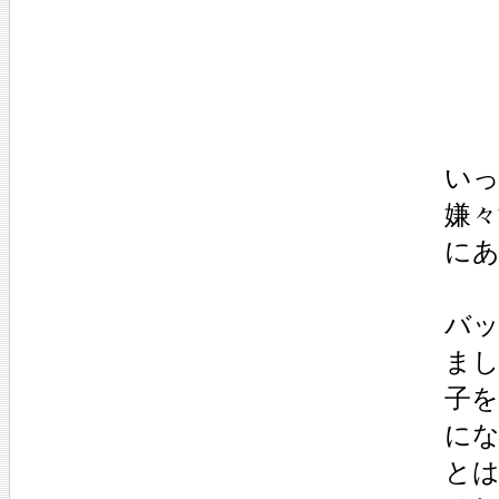
い
嫌
に
バ
ま
子
に
と