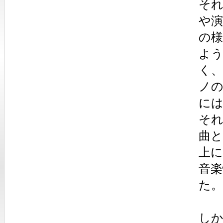
そ
や
の様
よ
く
ノの
に
それ
曲
上
音
た。
し