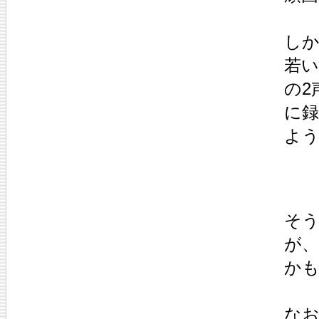
し
若
の2
に録
よ
そう
が、
か
な