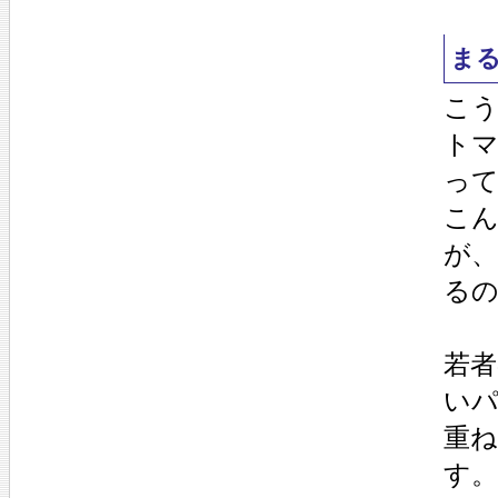
ま
こ
ト
っ
こ
が
る
若
い
重
す