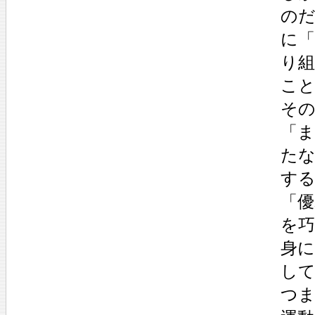
の
に
り
こ
その
「
た
す
「
を
身
し
つ