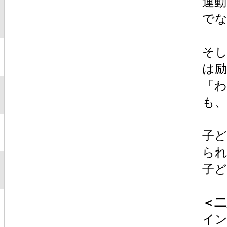
運
で
そ
は
「
も
子
ら
子
＜二
イン