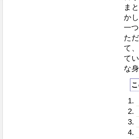
ま
か
一
た
て
て
な
こ