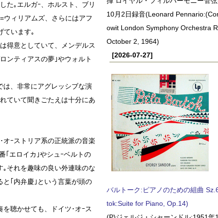
揮 ロイヤル・フィルハーモニー管弦楽
した｡エルガｰ、ホルスト、ブリ
10月2日録音(Leonard Pennario:(Con
=ウィリアムズ、さらにはアフ
owit London Symphony Orchestra 
げています｡
October 2, 1964)
いは得意としていて、メンデルス
[2026-07-27]
ゲロンティアスの夢｣やウォルト
では、非常にアグレッシブな演
くれていて聞きごたえは十分にあ
･オｰストリア系の正統派の音楽
番｢エロイカ｣やシュｰベルトの
す｡それを趣味の良い外連味のな
と｢内弁慶｣という言葉が頭の
バルトーク:ピアノのための組曲 Sz.62 
tok:Suite for Piano, Op.14)
を聴かせても、ドイツ･オｰス
(P)ジェルジ・シャーンドル:1951年1