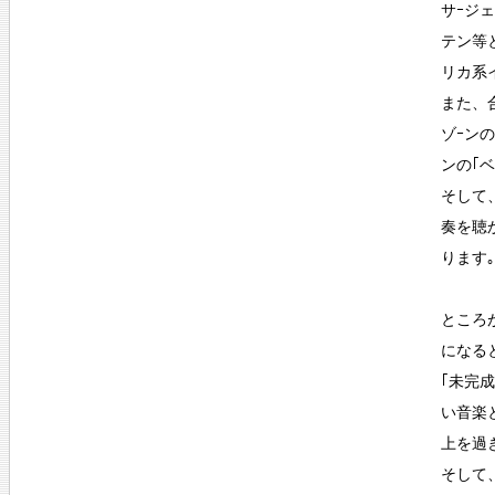
サｰジ
テン等
リカ系
また、
ゾｰン
ンの｢
そして
奏を聴
ります｡
ところ
になる
｢未完
い音楽
上を過
そして