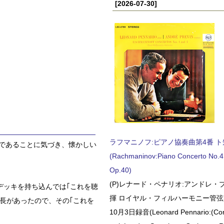
[2026-07-30]
ラフマニノフ:ピアノ協奏曲第4番 ト短調
トであることに気づき、懐かしい
(Rachmaninov:Piano Concerto No.4 
Op.40)
(P)レナード・ペナリオ:アンドレ・
デッキを持ち込んでは｢これを聴
揮 ロイヤル・フィルハーモニー管弦楽
波長があったので、その｢これを
10月3日録音(Leonard Pennario:(Con