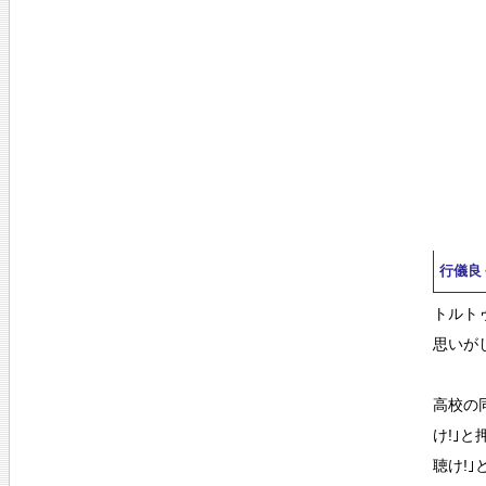
行儀良
トルト
思いが
高校の
け!｣
聴け!