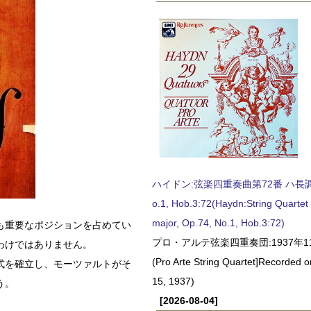
ハイドン:弦楽四重奏曲第72番 ハ長調, O
o.1, Hob.3:72(Haydn:String Quartet
major, Op.74, No.1, Hob.3:72)
も重要なポジションを占めてい
プロ・アルテ弦楽四重奏団:1937年1
わけではありません。
(Pro Arte String Quartet]Recorded
式を確立し、モーツァルトがそ
15, 1937)
う。
[2026-08-04]