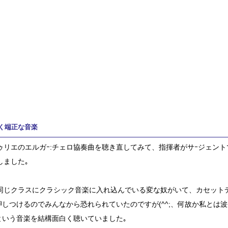
く端正な音楽
ゥリエのエルガｰ:チェロ協奏曲を聴き直してみて、指揮者がサｰジェン
しました｡
同じクラスにクラシック音楽に入れ込んでいる変な奴がいて、カセット
と押しつけるのでみんなから恐れられていたのですが(^^;、何故か私とは
｣という音楽を結構面白く聴いていました｡