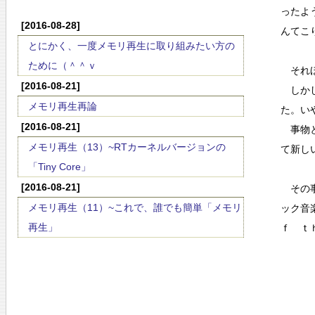
ったよ
[2016-08-28]
んてこ
とにかく、一度メモリ再生に取り組みたい方の
ために（＾＾ｖ
それほ
[2016-08-21]
しかし
メモリ再生再論
た。い
[2016-08-21]
事物と
メモリ再生（13）~RTカーネルバージョンの
て新し
「Tiny Core」
[2016-08-21]
その事
メモリ再生（11）~これで、誰でも簡単「メモリ
ック音
再生」
ｆ ｔ