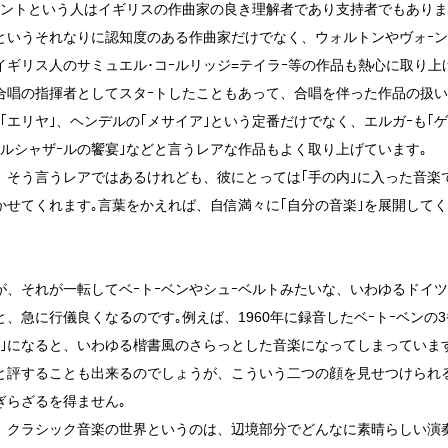
ェントという人はイギリスの作曲家の良き理解者であり支持者でもありま
というそれなりに認知度のある作曲家だけでなく、ウォルトンやヴォｰン
イギリス人のサミュエル･コｰルリッジ=テイラｰ等の作品も熱心に取り上
合唱の指揮者としてスタｰトしたこともあって、合唱を伴った作品の扱
の｢エリヤ｣、ヘンデルの｢メサイア｣という定番だけでなく、エルガｰも｢
ベルシャザｰルの饗宴｣などと言うレアな作品もよく取り上げています｡
、そう言うレアではあるけれども、彼にとっては｢手の内｣に入った音楽
かせてくれます｡言葉をかえれば、自信満々に｢自分の音楽｣を展開して
が、それが一転してベｰトｰベンやシュｰベルトみたいな、いわゆるドイツ
と、急に行儀良くなるのです｡例えば、1960年に録音したベｰトｰベンの3
成｣になると、いわゆる楷書風のさらっとした音楽になってしまっていま
と評することも出来るのでしょうが、こういう二つの顔を見せつけられる
ぎらざるを得ません｡
、クラシック音楽の世界というのは、辺境部分でどんなに素晴らしい演奏