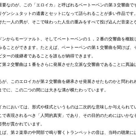
要なのが、この「エロイカ」と呼ばれるベートーベンの第３交響曲で
ゲンシュタットの遺書とセットになって語られることが多い作品です
けた一人の男が、そこで味わった人生の重みをすべて投げ込んだ音楽と
ンからモーツァルト、そしてベートーベンの１，２番の交響曲を概観
みることができます。たとえば、ベートーベンの第１交響曲を聞けば、
ピターの後継者であることを誰もが納得できます。
第２交響曲は１番をさらに発展させた立派な交響曲であることに異論
が、このエロイカが第２交響曲を継承させ発展させたものかと問われ
までに、この二つの間には大きな溝が横たわっています。
カにおいては、形式や様式というものは二次的な意味しか与えられて
こで表現されるべき「人間的真実」であり、その目的のためにはいかな
姿勢が貫かれています。
ば、第２楽章の中間部で鳴り響くトランペットの音は、当時の聴衆に