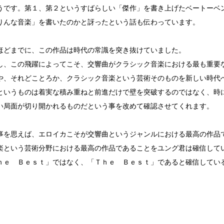
うです。第１、第２というすばらしい「傑作」を書き上げたベートーベ
りんな音楽」を書いたのかと訝ったという話も伝わっています。
どまでに、この作品は時代の常識を突き抜けていました。
、この飛躍によってこそ、交響曲がクラシック音楽における最も重要
や、それどことろか、クラシック音楽という芸術そのものを新しい時代
いうものは着実な積み重ねと前進だけで壁を突破するのではなく、時
い局面が切り開かれるものだという事を改めて確認させてくれます。
を思えば、エロイカこそが交響曲というジャンルにおける最高の作品
楽という芸術分野における最高の作品であることをユング君は確信して
ｈｅ Ｂｅｓｔ」ではなく、「Ｔｈｅ Ｂｅｓｔ」であると確信してい