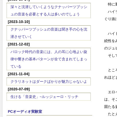
特に重
深々と沈潜していくようなクナッパーツブッシ
ハイリ
ュの音楽を必要とする人は多いのでしょう
ぐり抜
[2023-10-10]
クナッパーツブッシュの音楽は聞き手の心を沈
ハイド
潜させていく
続性を
[2021-12-02]
のジュ
バロック時代の音楽には、人の耳に心地よい旋
そして
律や響きの基本パターンが全て含まれてしまっ
ている
ところ
[2021-11-04]
れほど
クラリネットはダークばかりが魅力じゃないよ
[2020-07-09]
エロイ
生ける「音楽史」~ルッジェーロ・リッチ
は、そ
固たる
PCオーディオ実験室
たとえ