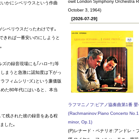
owit London Symphony Orchestra 
はいかにシベリウスという作曲
October 3, 1964)
[2026-07-29]
がシベリウスだったわけです｡
、できれば一番安いのにしようと
｡
の録音現場にも｢ハロｰ!!｣等
てしまうと急激に認知度は下がっ
ラフィムシリｰズ｣という廉価版
じめた80年代にはいると、本当
ラフマニノフ:ピアノ協奏曲第1番 嬰ヘ短
(Rachmaninov:Piano Concerto No.1 
して残された彼の録音をある程
minor, Op.1)
ました｡
(P)レナード・ペナリオ:アンドレ・