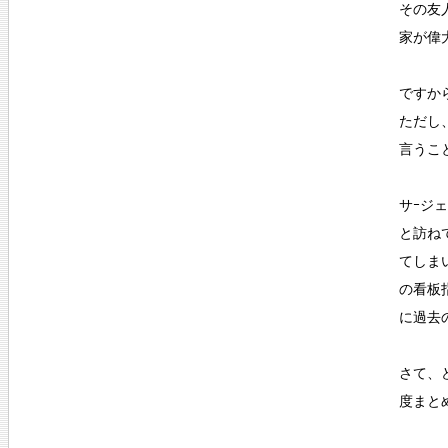
その友
家が偉
ですか
ただし
言うこ
サｰジ
と訪ね
てしま
の看板
に過去
さて、
度まと