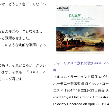
ンが、どうして急にこんな「へ
な音楽形式の一つとなりまし
へと飛躍させました。
にこのような劇的な飛躍によっ
ディーリアス：別れの歌(Delius:Songs 
であり、それどころか、クラシ
ll)
います。それも、「Ｏｎｅ ｏ
マルコム・サージェント指揮 ロイ
るユング君です。
ハーモニー管弦楽団 ロイヤル・コ
エティ 1964年4月22日~23日録音(Sir 
rgent:Royal Philharmonic Orchestra
l Society Recorded on April 22, 1964