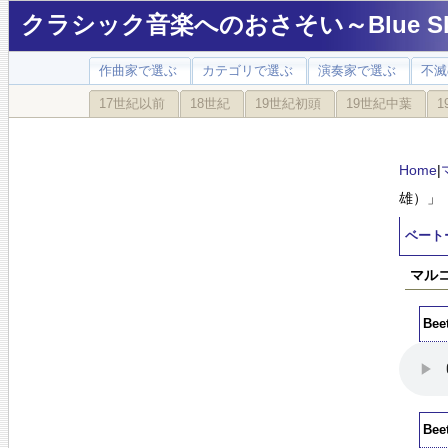
クラシック音楽へのおさそい～Blue Sky
作曲家で選ぶ
カテゴリで選ぶ
演奏家で選ぶ
不滅
17世紀以前
18世紀
19世紀初頭
19世紀中葉
1
Home
|
雄）」
ベート
マルコ
Bee
Bee