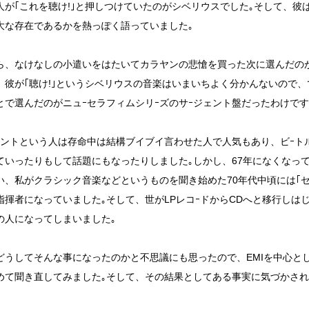
人が｢これを聴け!｣と押しつけていたのがシベリウスでした｡そして、彼
大な存在であるかを熱っぽく語っていました｡
ら、なけなしの小遣いをはたいてカラヤンの悲愴を買った次に選んだの
、彼が｢聴け!｣というシベリウスの音楽はいまいちよく分かんないので
とで選んだのがニュｰセラフィムシリｰズのサｰジェント盤だったわけです
ェントという人は存命中は結構ブイブイ言わせた人で人気もあり、ビｰトルズ
ていったりもして話題にもなったりしました｡しかし、67年になくなっ
い、私がクラシック音楽などというものを聞き始めた70年代中頃には｢セ
指揮者になっていました｡そして、世がLPレコｰドからCDへと移行しは
の人になってしまいました｡
どうしてそんな事になったのかと不思議にも思ったので、EMIを中心と
めて聞き直してみました｡そして、その結果としてある事実に気づかされ