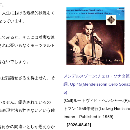
す。
。人生における危機的状況をく
なっています。
してみると、そこには着実な連
それは疑いもなくモーツァルト
はないでしょう。
メンデルスゾーン:チェロ・ソナタ第
れば躊躇せざるを得ません。そ
調, Op.45(Mendelssohn:Cello Sonat
5)
(Cell)ルートヴィヒ・ヘルシャー:(
いません。優先されているの
トマン 1959年発行(Ludwig Hoelscher
る表現方法も辞さないという確
tmann Published in 1959)
[2026-08-02]
は何かの間違いとしか思えなか