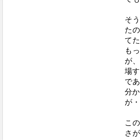
そう
た
て
もっ
が、
場す
で
分
が・
この
さ