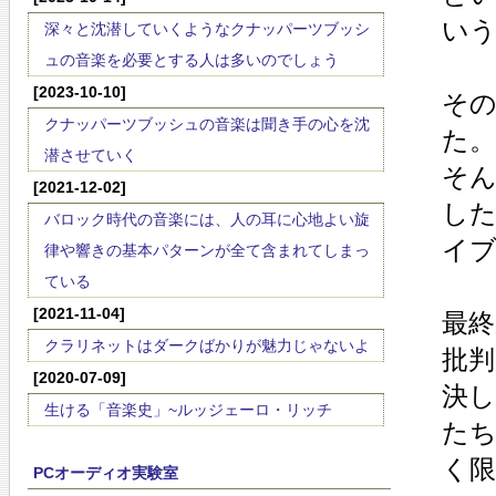
い
深々と沈潜していくようなクナッパーツブッシ
ュの音楽を必要とする人は多いのでしょう
[2023-10-10]
そ
クナッパーツブッシュの音楽は聞き手の心を沈
た。
潜させていく
そ
[2021-12-02]
し
バロック時代の音楽には、人の耳に心地よい旋
イ
律や響きの基本パターンが全て含まれてしまっ
ている
[2021-11-04]
最
クラリネットはダークばかりが魅力じゃないよ
批
[2020-07-09]
決
生ける「音楽史」~ルッジェーロ・リッチ
た
く
PCオーディオ実験室