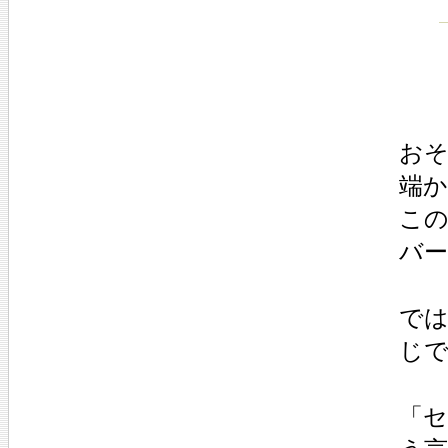
おそ
端
この
バ
で
じ
「