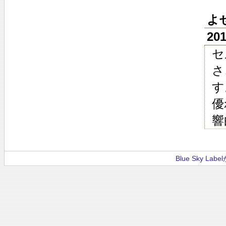
よ
20
セ
さ
す
優
響
Blue Sky La