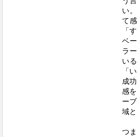
う
い。
て
「
ベー
ラ
い
「
成
感
ー
域
つ