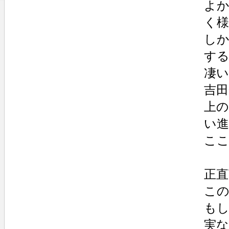
よ
く
し
す
凄
吉
上
い
こ
正直
こ
も
実