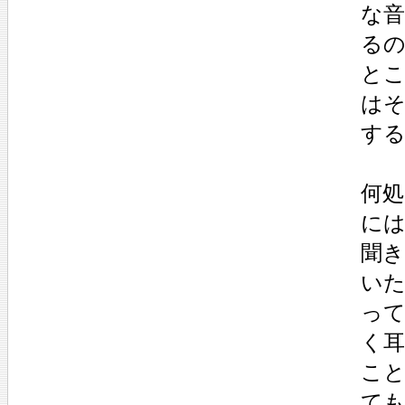
な
る
とこ
はそ
す
何処
に
聞き
いた
っ
く
こ
て