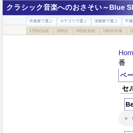
クラシック音楽へのおさそい～Blue Sky
作曲家で選ぶ
カテゴリで選ぶ
演奏家で選ぶ
不滅
17世紀以前
18世紀
19世紀初頭
19世紀中葉
1
Hom
番 
ベー
セ
Be