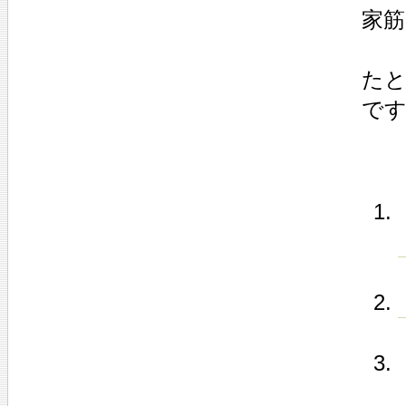
家
たと
で