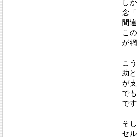
しか
念「
間
この
が
こ
助
が
で
で
そ
セ