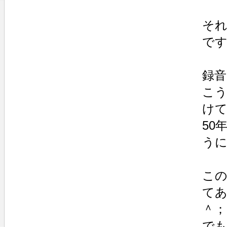
それ
で
録音
こ
け
50
う
こ
て
＾；
で