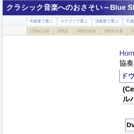
クラシック音楽へのおさそい～Blue Sky
作曲家で選ぶ
カテゴリで選ぶ
演奏家で選ぶ
不滅
17世紀以前
18世紀
19世紀初頭
19世紀中葉
1
Hom
協奏曲
ドヴ
(
ル
Dv