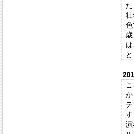
た
壮
色
歳
は
と
20
こ
か
テ
す
演