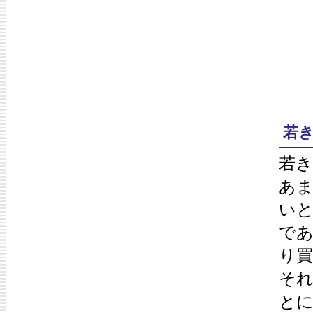
若
若
あ
い
であ
り
そ
と