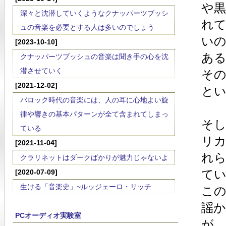
や黒
深々と沈潜していくようなクナッパーツブッシ
れ
ュの音楽を必要とする人は多いのでしょう
い
[2023-10-10]
あ
クナッパーツブッシュの音楽は聞き手の心を沈
潜させていく
その
[2021-12-02]
と
バロック時代の音楽には、人の耳に心地よい旋
律や響きの基本パターンが全て含まれてしまっ
そ
ている
リ
[2021-11-04]
れ
クラリネットはダークばかりが魅力じゃないよ
て
[2020-07-09]
生ける「音楽史」~ルッジェーロ・リッチ
こ
謡
PCオーディオ実験室
が