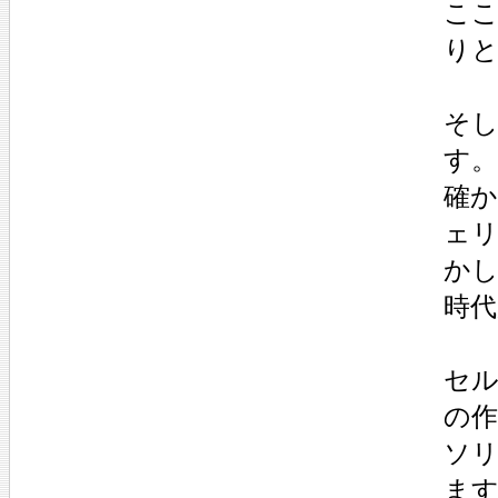
こ
り
そ
す。
確
ェ
か
時
セ
の
ソ
ま