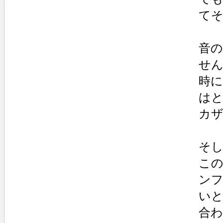
て
音
せ
時
はと
カ
そ
こ
ン
い
合