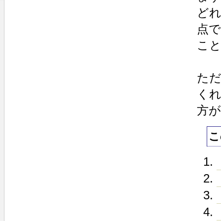
ど
点
こ
た
く
方
こ