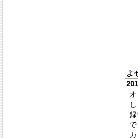
よ
20
オ
し
録
で
カ