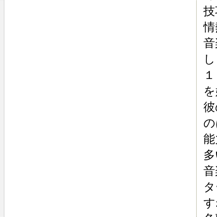
技
情
音
し
１
を
彼
の
能
多
音
タ
す