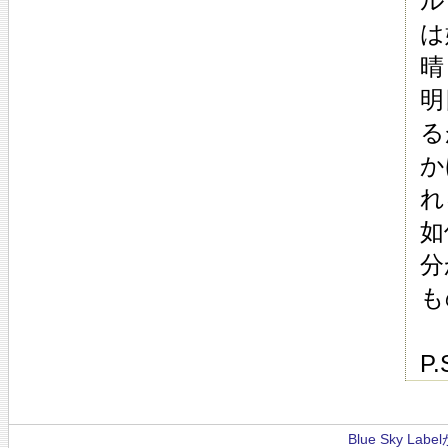
ル
は
晴
明
る
か
れ
如
分
も
P
Blue Sky La