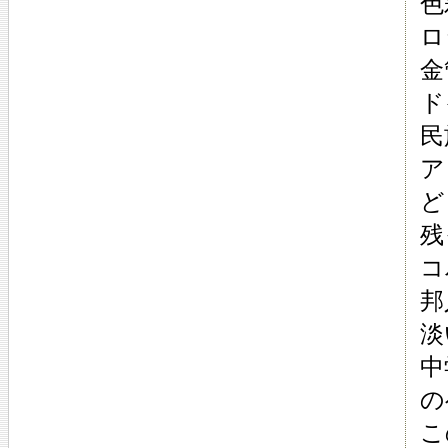
色
ロ
金
ド
民
ア
ど
残
コ
邦
淡
中
の
こ