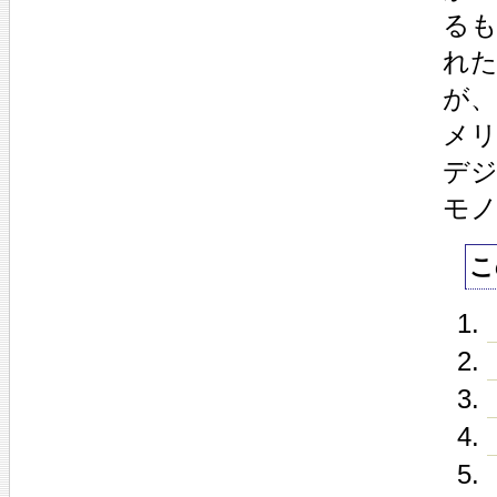
る
れた
が、
メ
デジ
モ
こ