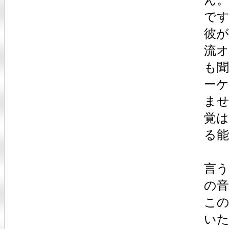
で
彼が
流
も
ー
ませ
覚
る
言
の
こ
い