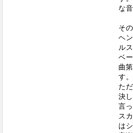
な
そ
ヘ
ル
ベ
曲第
す。
た
決
言
ス
は