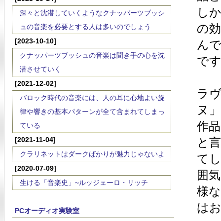
し
深々と沈潜していくようなクナッパーツブッシ
の
ュの音楽を必要とする人は多いのでしょう
[2023-10-10]
ん
クナッパーツブッシュの音楽は聞き手の心を沈
で
潜させていく
[2021-12-02]
ラ
バロック時代の音楽には、人の耳に心地よい旋
ヌ」
律や響きの基本パターンが全て含まれてしまっ
作
ている
[2021-11-04]
と
クラリネットはダークばかりが魅力じゃないよ
て
[2020-07-09]
囲
生ける「音楽史」~ルッジェーロ・リッチ
様
は
PCオーディオ実験室