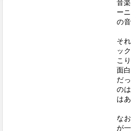
音
ー
の
そ
ッ
こ
面
だ
の
は
な
が一