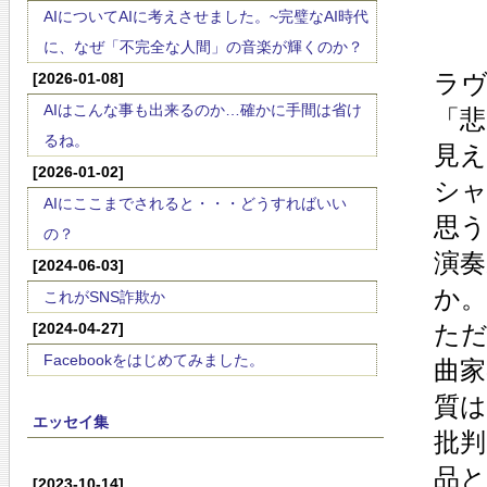
AIについてAIに考えさせました。~完璧なAI時代
に、なぜ「不完全な人間」の音楽が輝くのか？
ラ
[2026-01-08]
AIはこんな事も出来るのか…確かに手間は省け
「
るね。
見
[2026-01-02]
シャ
AIにここまでされると・・・どうすればいい
思
の？
演
[2024-06-03]
か。
これがSNS詐欺か
[2024-04-27]
た
Facebookをはじめてみました。
曲
質
エッセイ集
批
品
[2023-10-14]