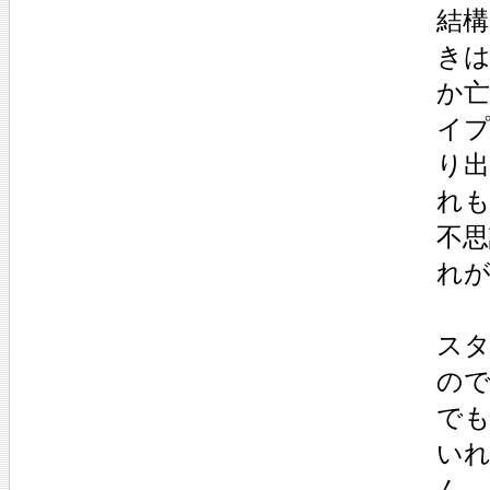
結
き
か
イ
り
れ
不思
れ
ス
の
で
い
ん