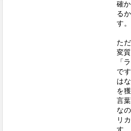
確か
る
す。
た
変
「
で
は
を
言
な
リカ
す