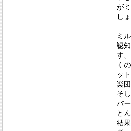
が
し
ミル
認
す
く
ッ
楽
そ
バー
と
結果