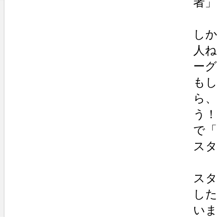
者
し
人
ー
もし
ら、
う！
で
ス
ス
し
い