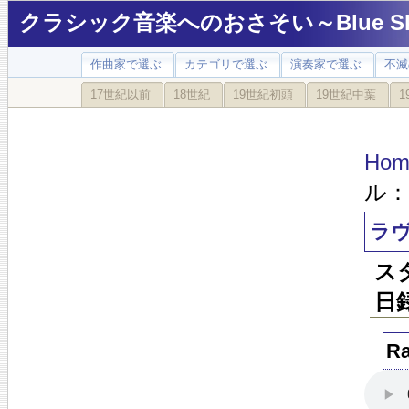
クラシック音楽へのおさそい～Blue Sky
作曲家で選ぶ
カテゴリで選ぶ
演奏家で選ぶ
不滅
17世紀以前
18世紀
19世紀初頭
19世紀中葉
1
Hom
ル：
ラ
ス
日
Ra