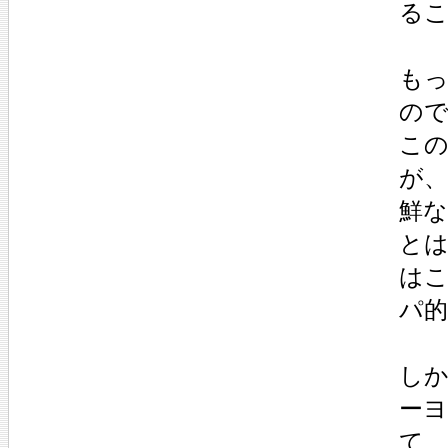
るこ
も
の
こ
が
鮮
と
は
パ
し
ー
て