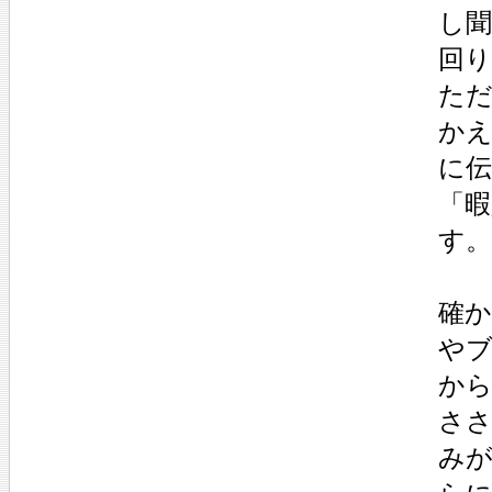
し
回
た
か
に
「
す。
確
や
か
さ
み