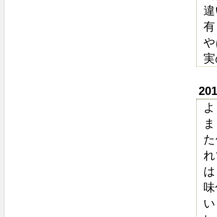
違
有
や
実
20
よ
ま
た
れ
は
味
い