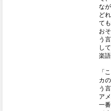
な
ど
て
お
う
し
楽
「
カ
う
ア
一