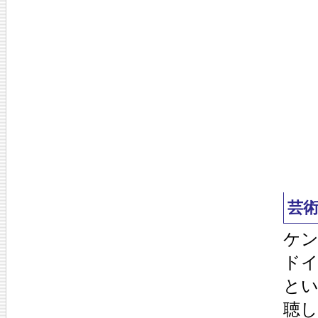
芸
ケ
ド
と
聴