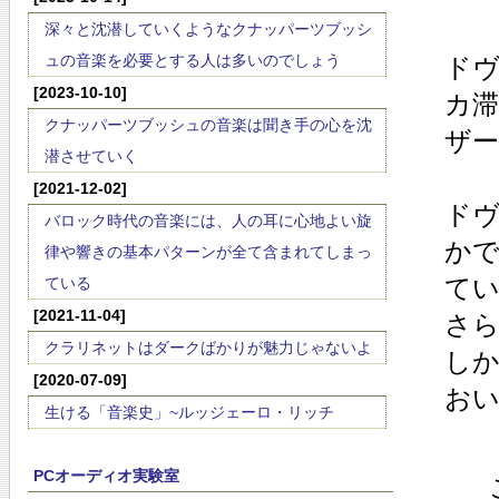
深々と沈潜していくようなクナッパーツブッシ
ュの音楽を必要とする人は多いのでしょう
ド
[2023-10-10]
カ滞
クナッパーツブッシュの音楽は聞き手の心を沈
ザ
潜させていく
[2021-12-02]
ド
バロック時代の音楽には、人の耳に心地よい旋
か
律や響きの基本パターンが全て含まれてしまっ
て
ている
[2021-11-04]
さ
クラリネットはダークばかりが魅力じゃないよ
し
[2020-07-09]
お
生ける「音楽史」~ルッジェーロ・リッチ
PCオーディオ実験室