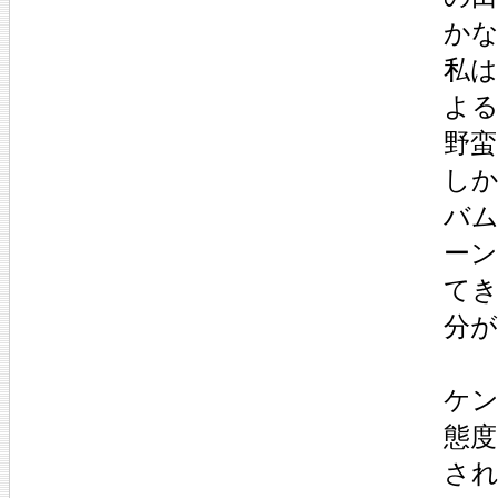
か
私
よる
野
しか
バ
ー
て
分
ケ
態
さ