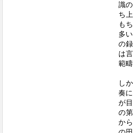
識
ち
も
多
の
は
範
し
奏
が
の第
か
の