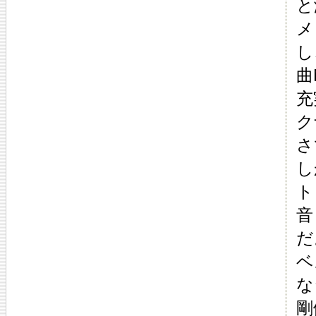
と
メ
し
曲
充
ク
さ
し
ト
音
だ
ベ
な
剛