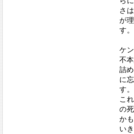
ら
さ
が
す。
ケ
不本
詰
に
す。
こ
の
か
い