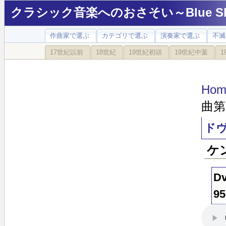
クラシック音楽へのおさそい～Blue Sky
作曲家で選ぶ
カテゴリで選ぶ
演奏家で選ぶ
不滅
17世紀以前
18世紀
19世紀初頭
19世紀中葉
1
Hom
曲第
ドヴ
ケ
Dv
95