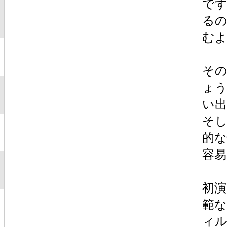
で
る
む
その
ょ
い
そ
的
容易
初演
範
ィ