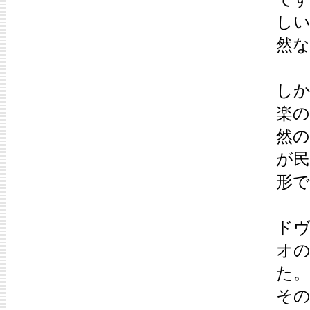
し
然
し
楽
然
が民
形
ド
オの
た。
その