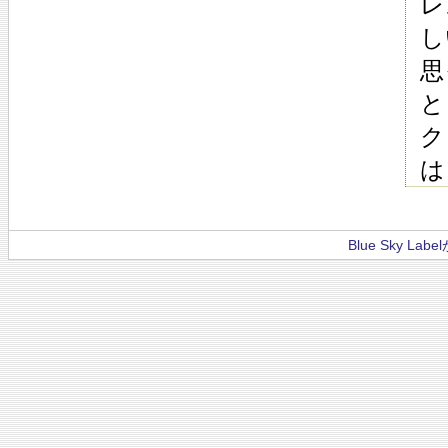
レ
し
思
と
ク
は
Blue Sky La