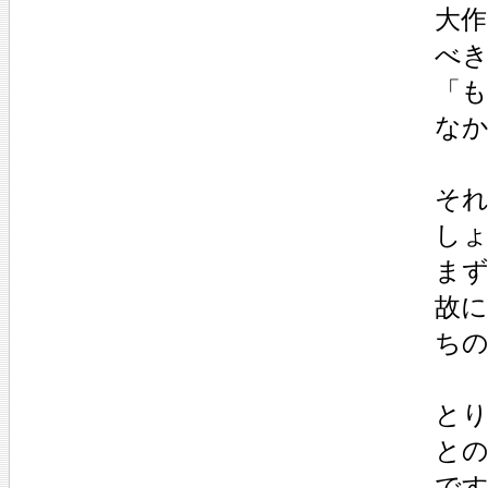
大
べ
「
な
そ
し
ま
故
ち
と
と
で