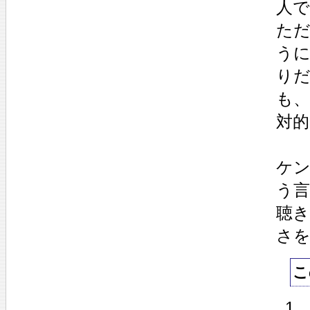
人
た
う
り
も、
対
ケ
う
聴
さ
こ