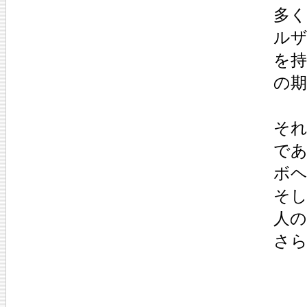
多
ル
を
の
そ
で
ボ
そ
人の
さ