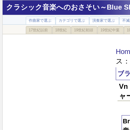
クラシック音楽へのおさそい～Blue Sky
作曲家で選ぶ
カテゴリで選ぶ
演奏家で選ぶ
不滅
17世紀以前
18世紀
19世紀初頭
19世紀中葉
1
Hom
ス：
ブラ
V
ャー
B