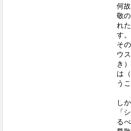
何
敬
れ
す。
そ
ウ
き
は
う
し
「
る