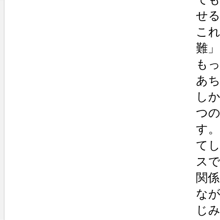
せ
こ
難
も
あ
し
つ
す
て
ス
関
な
じ