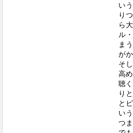
い
り
ら
ル
ま
が
そ
高
聴
り
と
い
つ
で