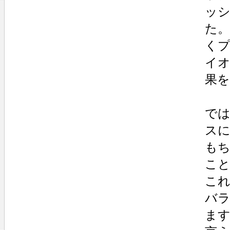
ッ
た
く
イ
果
で
ス
も
こ
こ
バ
ま