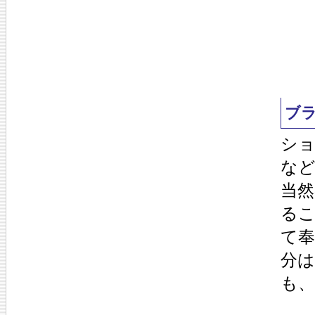
ブ
シ
な
当
る
て
分
も