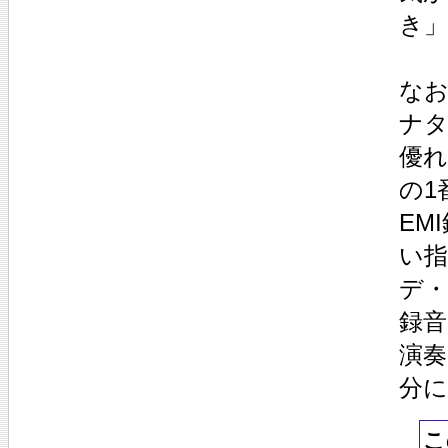
き
なお
ナ
優れ
の1
EM
い
デ
録
演
分に
こ