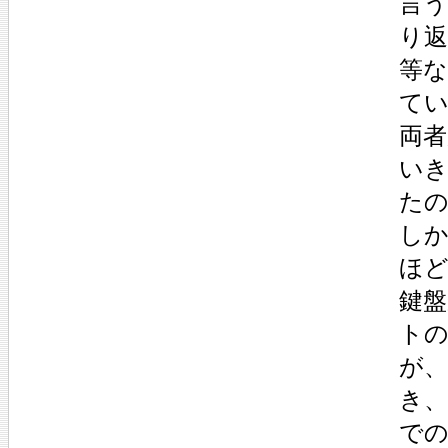
言
り
等
て
両
い
た
し
ほ
鍵
ト
が
き
で