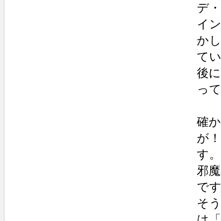
デ
イ
か
て
後
っ
確
が
す
邪
で
そ
は