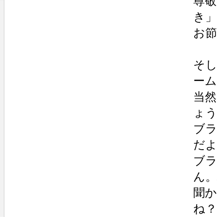
尊
き
お
そ
ー
当
ょ
ブ
だ
ブ
ん
聞
ね