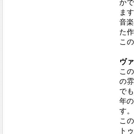
か
ま
音楽
た作
こ
ヴァ
こ
の
で
年
す。
こ
ト