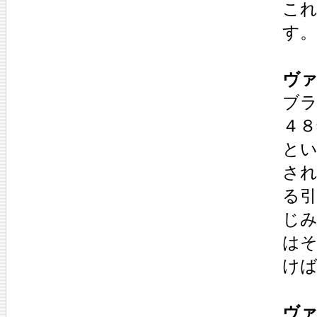
こ
す。
ヴァ
ブ
４８
とい
さ
る
じ
は
け
ヴァ