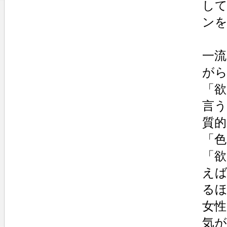
して
ン
一
が
「欲
言
質的
「
「
え
る
女
気