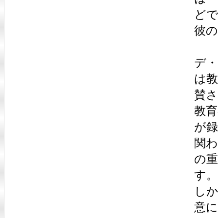
ど
彼
デ
は
賛
教
が
関わ
の
す。
し
意に