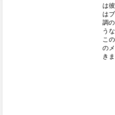
は
は
調
う
こ
の
き