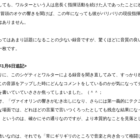
しても、ワルターという人は息長く指揮活動を続けた人であったことに
章冒頭のオケの響きを聞けば、この年になっても彼がバリバリの現役指
はありません。
ってはあまり話題になることの少ない録音ですが、驚くほどに音質の良
一枚です。
0年1月6日追記>
りに、このシゲティとワルターによる録音を聞き直してみて、すっかり
この音源をアップした時にどんなコメントをしているのかが気になって
を書いていていささか焦ってしまいました。（＾＾；
け、「ヴァイオリンの響きがむき出しになり、さらには第一義的にテク
な場面では、どれほどの言葉で言いつくろったとしても残念な結果にな
」というのは、確かにその通りなのですが、より本質的なことを見落と
救いなのは、それでも「常にギリギリのところで音楽と向き合って格闘