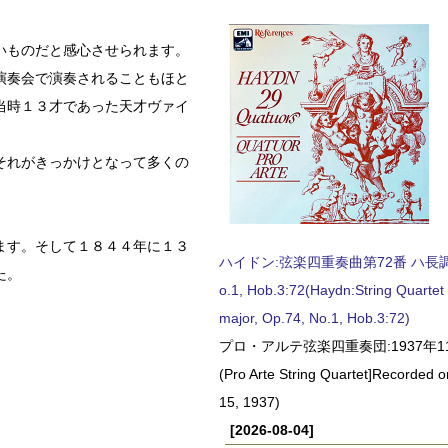
いものだと感心させられます。
演奏会で演奏されることもほと
当時１３才であった天才ヴァイ
それがきっかけとなって多くの
ます。そして１８４４年に１３
ハイドン:弦楽四重奏曲第72番 ハ長調, O
た。
o.1, Hob.3:72(Haydn:String Quartet
major, Op.74, No.1, Hob.3:72)
プロ・アルテ弦楽四重奏団:1937年1
(Pro Arte String Quartet]Recorded
15, 1937)
[2026-08-04]