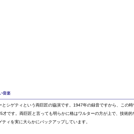
い音楽
ーとシゲティという両巨匠の協演です。1947年の録音ですから、この時
55才です。両巨匠と言っても明らかに格はワルターの方が上で、技術的
ゲティを実に大らかにバックアップしています。