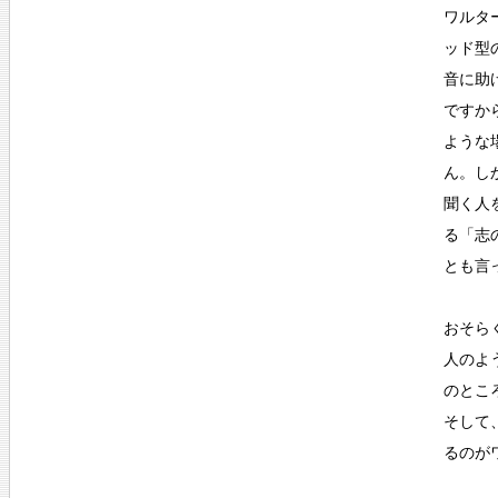
ワルタ
ッド型
音に助
ですか
ような
ん。し
聞く人
る「志
とも言
おそら
人のよ
のとこ
そして
るのが