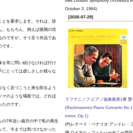
owit London Symphony Orchestra 
October 3, 1964)
[2026-07-29]
ことを要求します。それは、技
ん。もちろん、例えば後期の弦
るのですが、そう言う作品であ
のです。
味を常に問い続けなければ行け
手にとっては虚しさしか残らな
りなく近づこうと身を削るよう
ツァのような場面では、どれほ
ラフマニノフ:ピアノ協奏曲第1番 嬰ヘ短
ったのです。
(Rachmaninov:Piano Concerto No.1 
minor, Op.1)
らの7年近い歳月の中で私の再生
(P)レナード・ペナリオ:アンドレ・
って、今までは気づけなかった
揮 ロイヤル・フィルハーモニー管弦楽