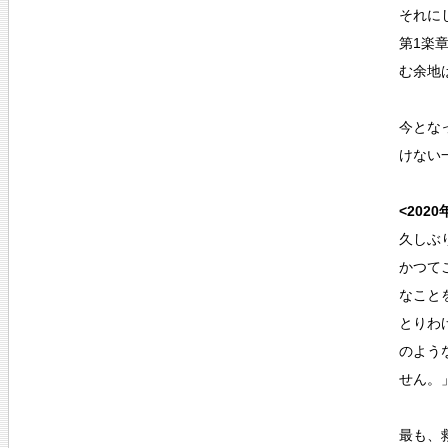
それに
第1楽
む余地
今とな
けない
<202
久しぶ
かつて
なこと
とりわ
のよう
せん。
最も、