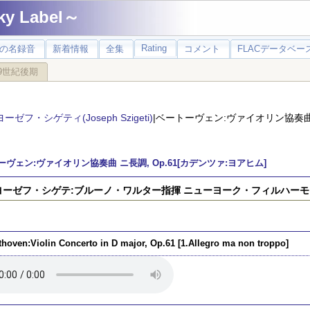
 Label～
Rating
の名録音
新着情報
全集
コメント
FLACデータベース
9世紀後期
ヨーゼフ・シゲティ(Joseph Szigeti)
|ベートーヴェン:ヴァイオリン協奏曲 ニ
ヴェン:ヴァイオリン協奏曲 ニ長調, Op.61[カデンツァ:ヨアヒム]
)ヨーゼフ・シゲテ:ブルーノ・ワルター指揮 ニューヨーク・フィルハーモニ
thoven:Violin Concerto in D major, Op.61 [1.Allegro ma non troppo]