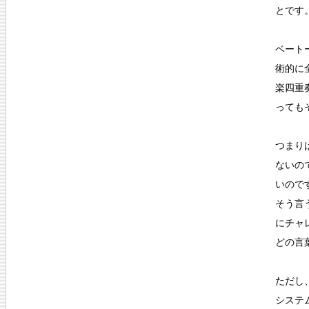
とです
ベート
術的に
楽四重
っても
つまり
ないの
いので
そう言
にチャ
どの言
ただし
システ