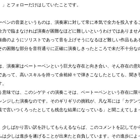
。」とフォローだけはしていたことです。
ーベンの音楽というものは、演奏家に対して常に本気で全力を投入する
全力で臨まなければ演奏が困難なほどに難しいというわけではありませ
奏曲のようにソリストであって音を上げそうになるほど難しい作品もあ
その困難な部分を音符通りに正確に演奏しきったところで未だ不十分な
は、演奏家はベートーベンという巨大な存在と向き合い、そん存在の意
であって、高いスキルを持って余裕綽々で弾きこなしたとしても、聞き
す。
う意味では、このシゲティの演奏こそは、ベートーベンという存在に限
レンジした演奏なのです。そのギリギリの挑戦が、凡な耳には「カデン
葉で言いつくろったとしても残念な結果になっている」と聞こえてしま
、少しばかり言い訳を許してもらえるならば、このコメントを記してか
ムは少しは進歩を遂げることが出来たと自負しています。その進歩によ