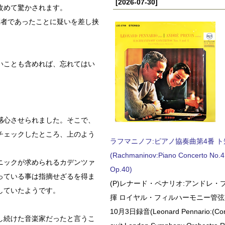
[2026-07-30]
改めて驚かされます。
揮者であったことに疑いを差し挟
いことも含めれば、忘れてはい
感心させられました。そこで、
チェックしたところ、上のよう
ラフマニノフ:ピアノ協奏曲第4番 ト短調
(Rachmaninov:Piano Concerto No.4 
ニックが求められるカデンツァ
Op.40)
っている事は指摘せざるを得ま
(P)レナード・ペナリオ:アンドレ・
していたようです。
揮 ロイヤル・フィルハーモニー管弦楽
10月3日録音(Leonard Pennario:(Con
し続けた音楽家だったと言うこ