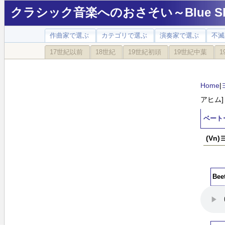
クラシック音楽へのおさそい～Blue Sky
作曲家で選ぶ
カテゴリで選ぶ
演奏家で選ぶ
不滅
17世紀以前
18世紀
19世紀初頭
19世紀中葉
1
Home
|
アヒム]
ベートー
(Vn
Bee