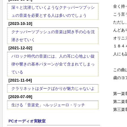
全く持
深々と沈潜していくようなクナッパーツブッシ
こう言
ュの音楽を必要とする人は多いのでしょう
ただし
[2023-10-10]
んどあ
クナッパーツブッシュの音楽は聞き手の心を沈
オリニ
潜させていく
１８４
[2021-12-02]
人にも
バロック時代の音楽には、人の耳に心地よい旋
律や響きの基本パターンが全て含まれてしまっ
この曲
ている
歳のヨ
[2021-11-04]
クラリネットはダークばかりが魅力じゃないよ
第一楽
[2020-07-09]
第二楽
生ける「音楽史」~ルッジェーロ・リッチ
第三楽
PCオーディオ実験室