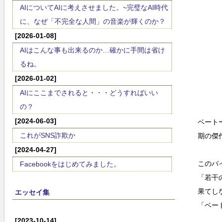
AIについてAIに考えさせました。~完璧なAI時代
に、なぜ「不完全な人間」の音楽が輝くのか？
[2026-01-08]
AIはこんな事も出来るのか…確かに手間は省け
るね。
[2026-01-02]
AIにここまでされると・・・どうすればいい
の？
[2024-06-03]
ベート
これがSNS詐欺か
期の傑
[2024-04-27]
このバ
Facebookをはじめてみました。
「若干
果てし
エッセイ集
「ベー
[2023-10-14]