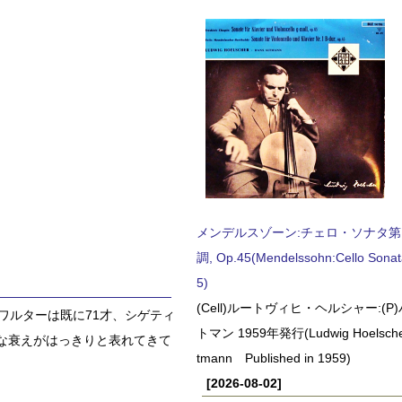
メンデルスゾーン:チェロ・ソナタ第
調, Op.45(Mendelssohn:Cello Sonat
5)
(Cell)ルートヴィヒ・ヘルシャー:(
ワルターは既に71才、シゲティ
トマン 1959年発行(Ludwig Hoelscher
な衰えがはっきりと表れてきて
tmann Published in 1959)
[2026-08-02]