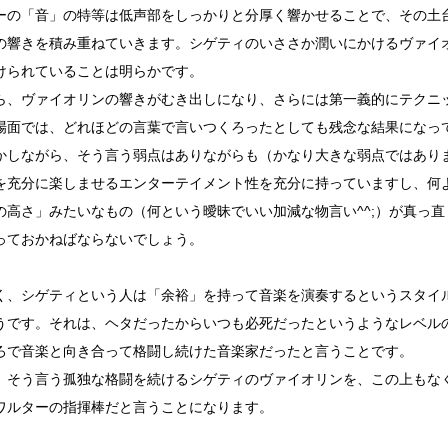
ーの「音」の特等は低声部をしっかりと分厚く響かせることで、その土
の響きを積み重ねていきます。シゲティのいささか潤いにかけるヴァイ
けられていることは明らかです。
ら、ヴァイオリンの響きがむき出しになり、さらには第一義的にテクニ
場面では、どれほどの言葉で言いつくろったとしても残念な結果になっ
かしながら、そう言う弱点はありながらも（かなり大きな弱点ではあり
を充分に楽しませるエンターテイメント性を充分に持っていますし、何
の高さ」みたいなもの（何という曖昧でいい加減な物言い^^;）が真っ
っておかねばならないでしょう。
く、シゲティという人は「余裕」を持って音楽を演奏するというスタイ
うです。それは、ヘタだったからいつも必死だったというようなレベル
ろで音楽と向き合って格闘し続けた音楽家だったと言うことです。
、そう言う孤独な格闘を続けるシゲティのヴァイオリンを、この上もな
ワルターの指揮棒だと言うことになります。