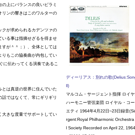
台の上にバランスの良いピラミ
オリンの響きはこのワルターの
ックが求められるカデンツァの
ている事は指摘せざるを得ませ
ますが＾＾；）、全体としては
よりもこの協奏曲が内包してい
直ぐに伝わってくる演奏であるこ
ディーリアス：別れの歌(Delius:Songs 
ll)
ルとは真逆の世界に住んでいた
マルコム・サージェント指揮 ロイ
の話ではなくて、常にギリギリ
ハーモニー管弦楽団 ロイヤル・コ
エティ 1964年4月22日~23日録音(Sir 
く大きな度量でサポートしてい
rgent:Royal Philharmonic Orchestra
l Society Recorded on April 22, 1964