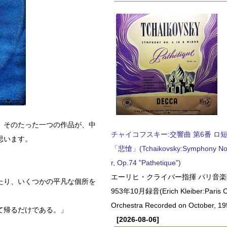
、そのたった一つの作品が、中
チャイコフスキー:交響曲 第6番 ロ短調,
思います。
「悲愴」(Tchaikovsky:Symphony No.6
r, Op.74 "Pathetique")
エーリヒ・クライバー指揮 パリ音楽
たり、いくつかの平凡な個所を
953年10月録音(Erich Kleiber:Paris C
Orchestra Recorded on October, 19
て帰るだけである。」
[2026-08-06]