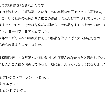
って糞味噌なけなされかたです。
うのを読むと、「評論家」というものの本質は何百年たっても変わらな
、こういう批評のためかその後この作品はほとんど忘却されてしまい、
りませんでした。その様な忘却の淵からこの作品をすくい上げたのが、
スト、ヨーゼフ・ヨアヒムでした。
４年のイギリスへの演奏旅行でこの作品を取り上げて大成功をおさめ、
認められるようになりました。
は初演以来、４０年ほどの間に数回しか演奏されなかったと言われてい
アヒムがこの曲を演奏してやっと一般に受け入れられるようになりまし
章 アレグロ・マ・ノン・トロッポ
章 ラルゲット
章 ロンド アレグロ