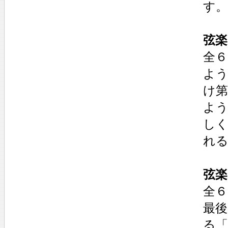
す。
弦楽
全
よ
け
よ
し
れ
弦楽
全６
最後
る「