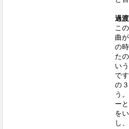
過渡
こ
曲
の
た
い
で
の
う
ー
を
し、