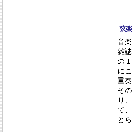
弦
音楽
雑
の
に
重
そ
り
て
と