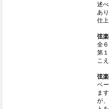
述
あ
仕
弦楽
全
第
こ
弦楽
ベ
ま
が
トを