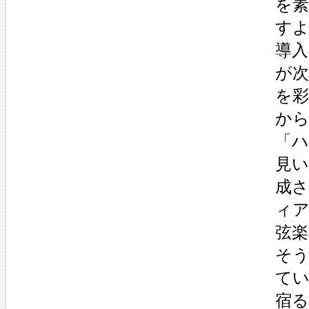
を
す
導
が
を
か
「
見
成さ
ィ
弦楽
そう
て
宿