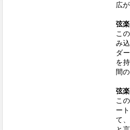
広
弦楽
こ
み
ダー
を
間
弦楽
こ
ー
て
と