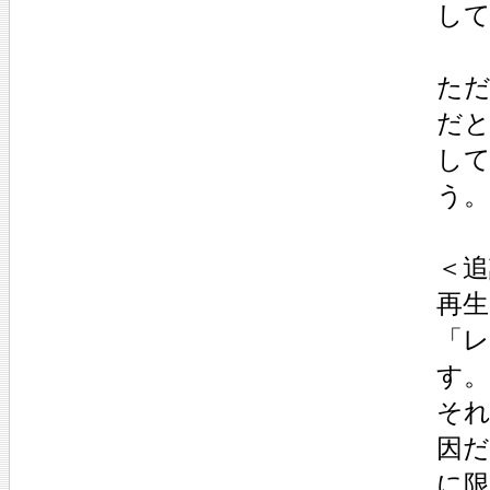
し
た
だ
し
う。
＜追
再
「
す
そ
因
に