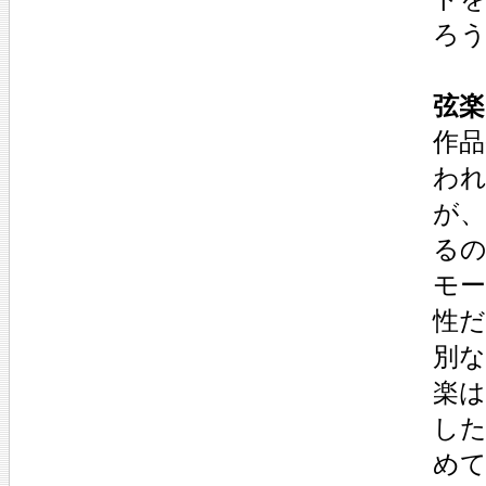
ろ
弦楽
作品
わ
が
る
モ
性
別
楽
し
め