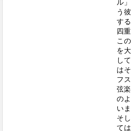
ル」
う
す
四
こ
を
し
は
フ
弦
の
い
そ
て