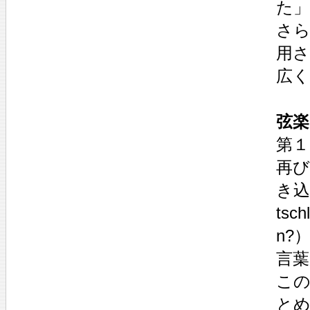
た
さら
用
広
弦楽
第１
再び
き込
ts
n?
言
こ
と