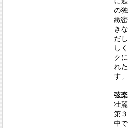
に
の
緻
き
だ
し
ク
れ
す。
弦楽
壮麗
第３
中で