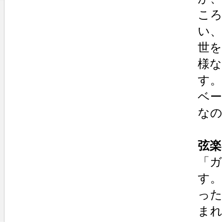
こ
い
世
様
す。
ベー
な
弦楽
「ガ
す
っ
まれ