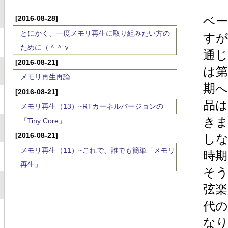
[2016-08-28]
ベ
とにかく、一度メモリ再生に取り組みたい方の
す
ために（＾＾ｖ
通
[2016-08-21]
は第
メモリ再生再論
期
[2016-08-21]
品
メモリ再生（13）~RTカーネルバージョンの
きま
「Tiny Core」
[2016-08-21]
し
メモリ再生（11）~これで、誰でも簡単「メモリ
時
再生」
そ
弦
代
な