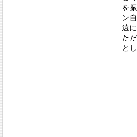
を
ン
遠に
た
と