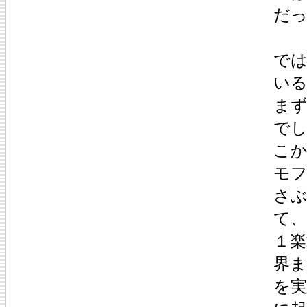
だ
で
い
ま
で
こ
モ
さ
て
１楽
界
を