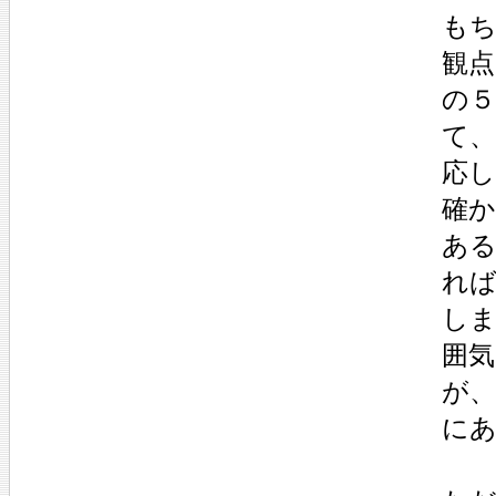
も
観
の
て
応
確か
あ
れ
し
囲
が
に