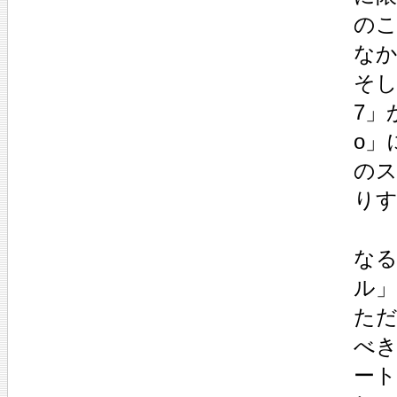
の
な
そし
7」
o」
の
り
な
ル
た
べ
ー