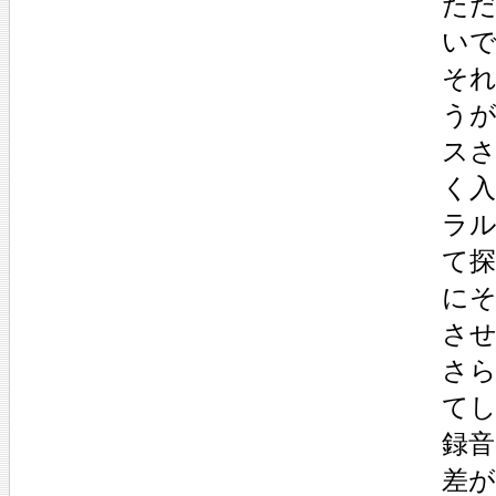
た
い
そ
う
ス
く
ラ
て
に
さ
さ
て
録音
差