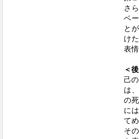
さ
ベ
と
け
表
＜後
己
は
の
に
て
そ