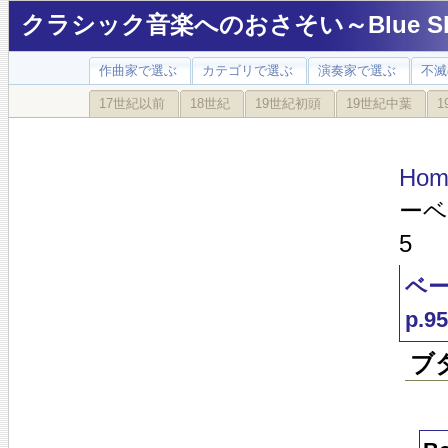
クラシック音楽へのおさそい～Blue Sky
作曲家で選ぶ
カテゴリで選ぶ
演奏家で選ぶ
不滅
17世紀以前
18世紀
19世紀初頭
19世紀中葉
1
Hom
ーベ
5
ベー
p.95
ブ