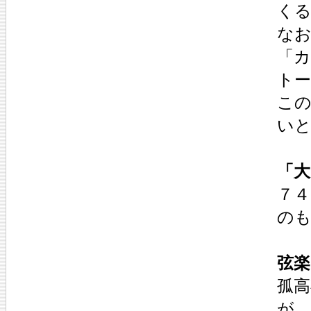
く
な
「
ト
こ
い
「大
７４
のも
弦楽
孤
が