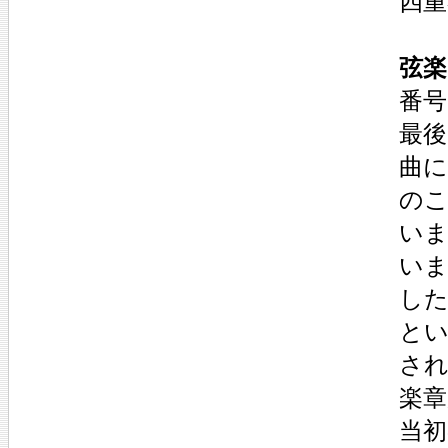
四
弦楽
番号
最
曲に
の
い
い
し
と
さ
楽
当