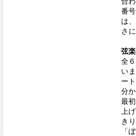
合
番号
は
さ
弦楽
全
いま
ー
分
最初
上
き
「