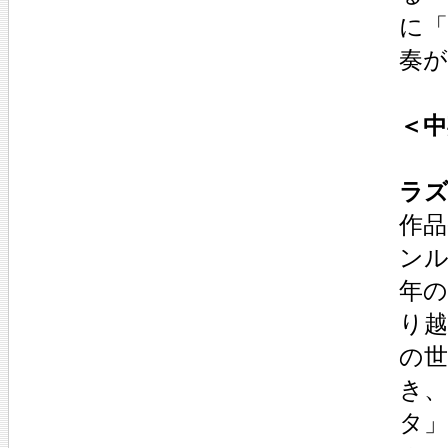
に
奏
＜中
ラ
作品
ン
年
り越
の
き
タ