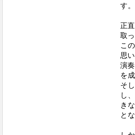
す。
正直
取
こ
思い
演
を
そ
し
き
と
し