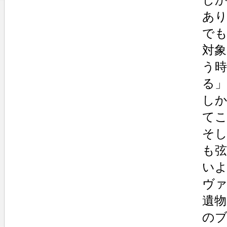
あ
で
対
う
る
し
て
そ
も
い
ヴ
遺物
の