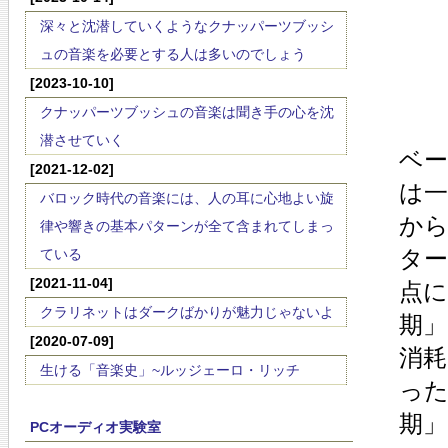
深々と沈潜していくようなクナッパーツブッシ
ュの音楽を必要とする人は多いのでしょう
[2023-10-10]
クナッパーツブッシュの音楽は聞き手の心を沈
潜させていく
ベー
[2021-12-02]
は
バロック時代の音楽には、人の耳に心地よい旋
か
律や響きの基本パターンが全て含まれてしまっ
タ
ている
[2021-11-04]
点
クラリネットはダークばかりが魅力じゃないよ
期
[2020-07-09]
消
生ける「音楽史」~ルッジェーロ・リッチ
っ
期」
PCオーディオ実験室