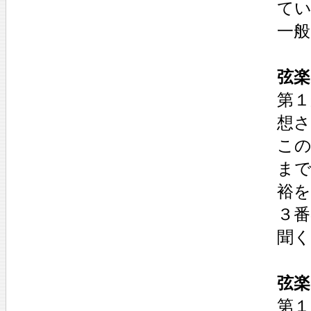
て
一
弦楽
第
想
こ
ま
裕
３
聞
弦楽
第１