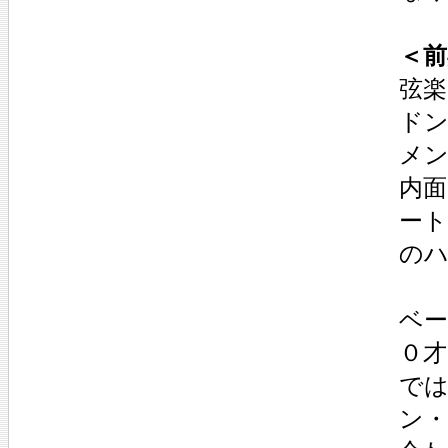
＜前
弦
ド
メ
内
ー
の
ベ
０
で
ン