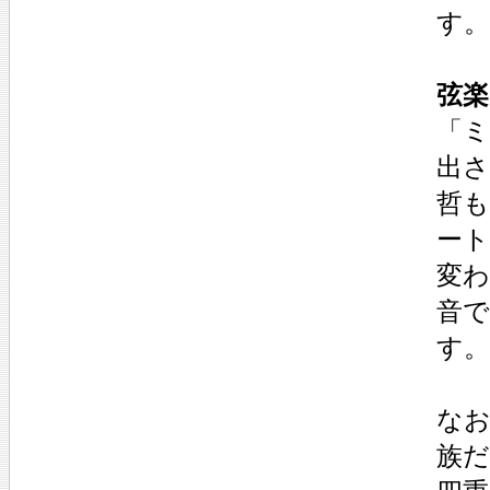
す。
弦楽
「ミ
出さ
哲
ー
変
音
す
なお
族