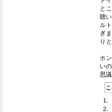
ド
と
聴
ルト
ぎ
り
ホ
い
思
こ