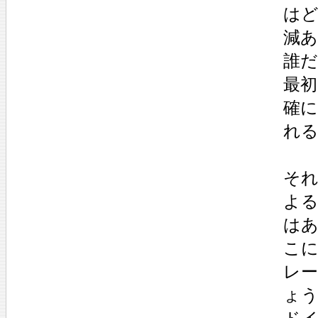
はど
減あ
誰
最
確
れ
そ
よ
は
こ
レ
ょ