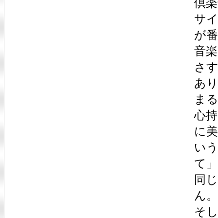
倶楽
サ
が
音楽
さ
あ
ま
心
に
い
て
同
ん。
そ