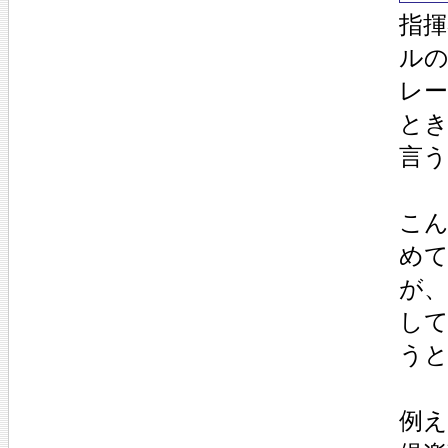
指
ル
レー
と
言
こん
め
が
し
う
例え