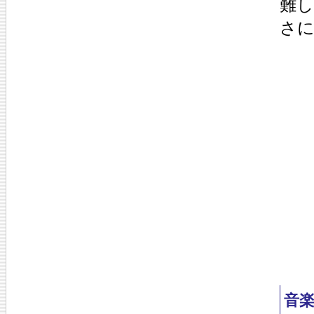
難
さ
音