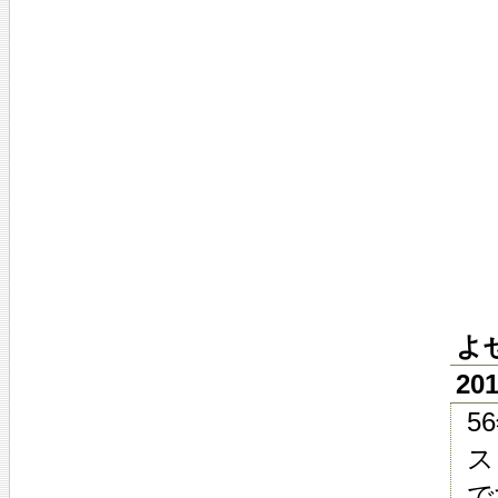
よ
20
5
ス
で