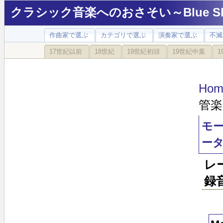
クラシック音楽へのおさそい～Blue Sky
作曲家で選ぶ
カテゴリで選ぶ
演奏家で選ぶ
不滅
17世紀以前
18世紀
19世紀初頭
19世紀中葉
1
Hom
管
モ
ー
レ
録