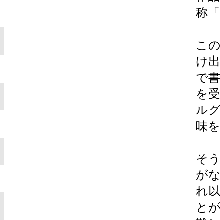
称
こ
け
で
を
ル
味
そ
が
れ
と