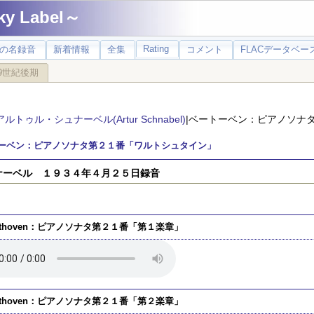
 Label～
Rating
の名録音
新着情報
全集
コメント
FLACデータベース
9世紀後期
アルトゥル・シュナーベル(Artur Schnabel)
|ベートーベン：ピアノソナ
ーベン：ピアノソナタ第２１番「ワルトシュタイン」
ナーベル １９３４年４月２５日録音
ethoven：ピアノソナタ第２１番「第１楽章」
ethoven：ピアノソナタ第２１番「第２楽章」