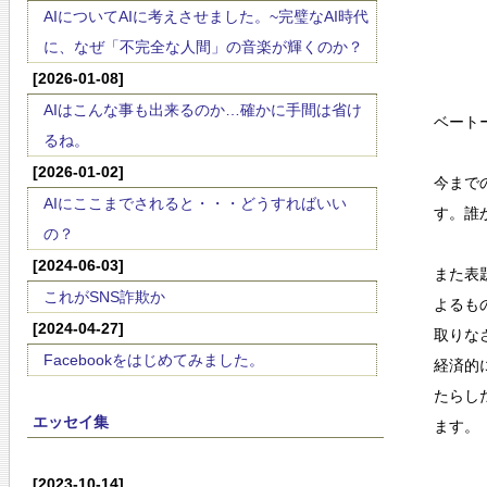
AIについてAIに考えさせました。~完璧なAI時代
に、なぜ「不完全な人間」の音楽が輝くのか？
[2026-01-08]
AIはこんな事も出来るのか…確かに手間は省け
ベート
るね。
[2026-01-02]
今まで
AIにここまでされると・・・どうすればいい
す。誰
の？
[2024-06-03]
また表
これがSNS詐欺か
よるも
[2024-04-27]
取りな
Facebookをはじめてみました。
経済的
たらし
エッセイ集
ます。
[2023-10-14]