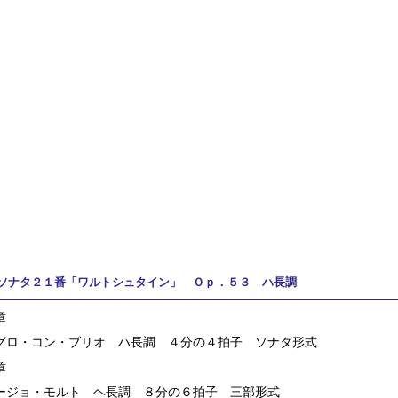
ソナタ２１番「ワルトシュタイン」 Ｏｐ．５３ ハ長調
章
ロ・コン・ブリオ ハ長調 ４分の４拍子 ソナタ形式
章
ジョ・モルト ヘ長調 ８分の６拍子 三部形式