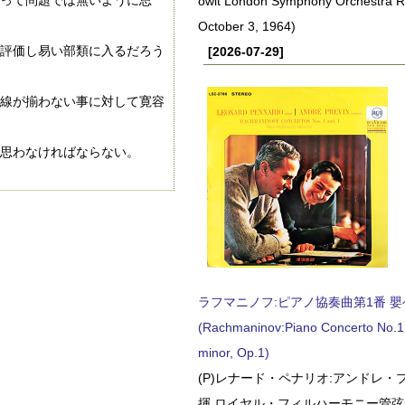
って問題では無いように思
owit London Symphony Orchestra 
October 3, 1964)
評価し易い部類に入るだろう
[2026-07-29]
線が揃わない事に対して寛容
思わなければならない。
ラフマニノフ:ピアノ協奏曲第1番 嬰ヘ短
(Rachmaninov:Piano Concerto No.1 
minor, Op.1)
(P)レナード・ペナリオ:アンドレ・
揮 ロイヤル・フィルハーモニー管弦楽