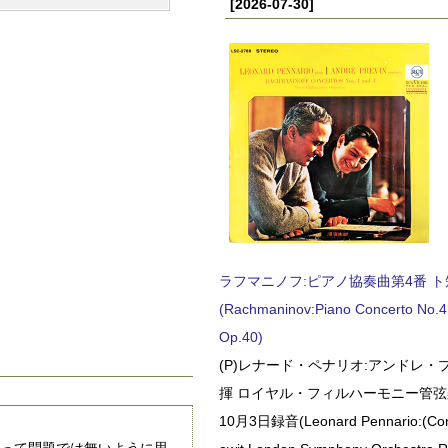
[2026-07-30]
ラフマニノフ:ピアノ協奏曲第4番 ト短調
(Rachmaninov:Piano Concerto No.4 
Op.40)
(P)レナード・ペナリオ:アンドレ・
揮 ロイヤル・フィルハーモニー管弦楽
10月3日録音(Leonard Pennario:(Con