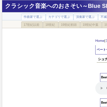
クラシック音楽へのおさそい～Blue Sky
作曲家で選ぶ
カテゴリで選ぶ
演奏家で選ぶ
不滅
17世紀以前
18世紀
19世紀初頭
19世紀中葉
1
Home
|
ベート
シュ
Be
Be