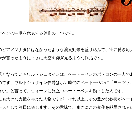
ーベンの中期を代表する傑作の一つです。
のピアノソナタにはなかったような演奏効果を盛り込んで、実に聴き応
かが言ったようにまさに天空を仰ぎ見るような作品です。
題となっているワルトシュタインは、ベートーベンのパトロンの一人で
のです。ワルトシュタイン伯爵はボン時代のベートーベンに「モーツァ
さい」と言って、ウィーンに旅立つベートーベンを励ました人です。
にも大きな支援を与えた人物ですが、それ以上にその豊かな教養がベー
た人として注目に値します。その意味で、まさにこの傑作を献呈される