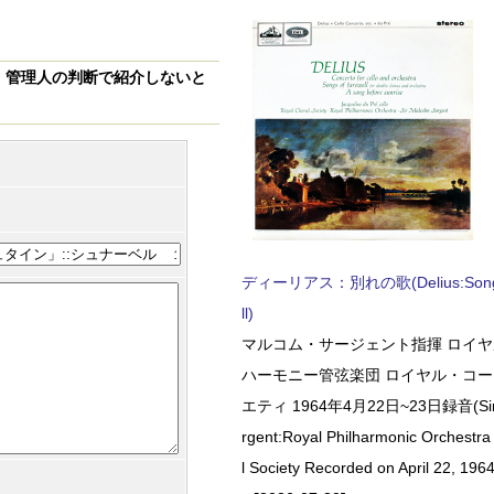
、
管理人の判断で紹介しないと
ディーリアス：別れの歌(Delius:Songs 
ll)
マルコム・サージェント指揮 ロイ
ハーモニー管弦楽団 ロイヤル・コ
エティ 1964年4月22日~23日録音(Sir 
rgent:Royal Philharmonic Orchestra
l Society Recorded on April 22, 1964