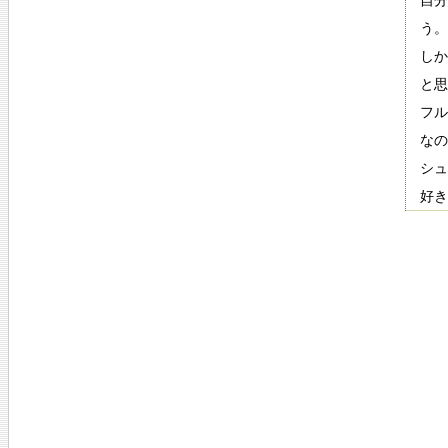
自分
う。
しか
と思
フル
なの
シュ
好き