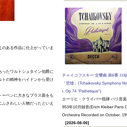
えのある作品に仕上がっていま
あったワルトシュタイン伯爵に
チャイコフスキー:交響曲 第6番 ロ短調,
ルトの精神をハイドンから受け
「悲愴」(Tchaikovsky:Symphony No.6
r, Op.74 "Pathetique")
トーベンに大きなプラス面をも
エーリヒ・クライバー指揮 パリ音楽
にふさわしい人物だったといえ
953年10月録音(Erich Kleiber:Paris C
Orchestra Recorded on October, 19
[2026-08-06]