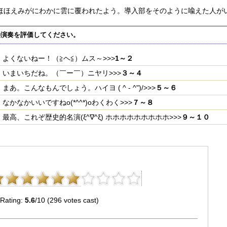
ほほえみがにわかに雲に覆われたよう。導入部をそのように喩えた人が
の演奏を評価してください。
よくないねー！（≧ヘ≦）ムス～>>>
1～２
いまいちだね。（￣ー￣）ニヤリ>>>
３～４
まあ。こんなもんでしょう。ハイヨ ( ^ - ^")/>>>
５～６
なかなかいいですねo(*^^*)oわくわく>>>
７～８
最高、これぞ歴史的名演(ξ^∇^ξ) ホホホホホホホホホ>>>
９～１０
Rating:
5.6
/10 (296 votes cast)