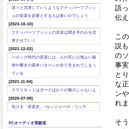
語
深々と沈潜していくようなクナッパーツブッシ
ュの音楽を必要とする人は多いのでしょう
伝
[2023-10-10]
クナッパーツブッシュの音楽は聞き手の心を沈
こ
潜させていく
説
[2021-12-02]
の
バロック時代の音楽には、人の耳に心地よい旋
事実
律や響きの基本パターンが全て含まれてしまっ
と
ている
[2021-11-04]
な
クラリネットはダークばかりが魅力じゃないよ
ン
[2020-07-09]
れ
生ける「音楽史」~ルッジェーロ・リッチ
そ
PCオーディオ実験室