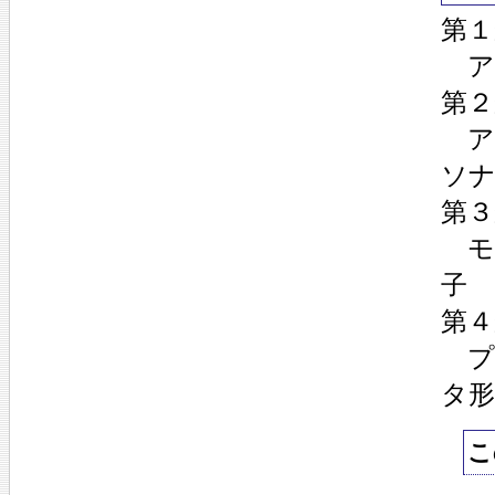
第１
ア
第２
ア
ソ
第３
モ
子
第４
プ
タ形
こ