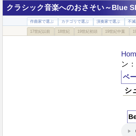
クラシック音楽へのおさそい～Blue Sky
作曲家で選ぶ
カテゴリで選ぶ
演奏家で選ぶ
不滅
17世紀以前
18世紀
19世紀初頭
19世紀中葉
1
Hom
ン
ベ
シ
B