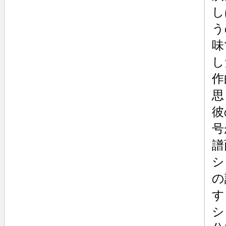
し
う
味
し
作
思
彼
号
譜
シ
の
す
シ