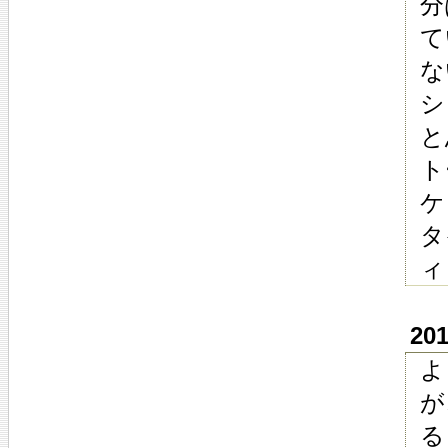
分
て
な
シ
と
ト
ケ
タ
ィ
20
よ
が
る