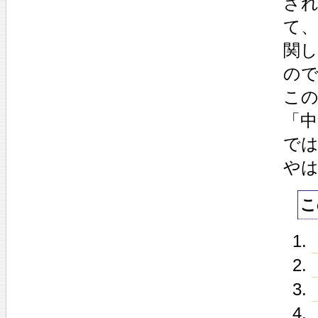
さ
て
関
の
こ
「
で
や
こ