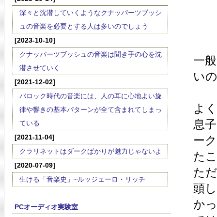
深々と沈潜していくようなクナッパーツブッシ
ュの音楽を必要とする人は多いのでしょう
[2023-10-10]
クナッパーツブッシュの音楽は聞き手の心を沈
一般
潜させていく
い
[2021-12-02]
バロック時代の音楽には、人の耳に心地よい旋
よ
律や響きの基本パターンが全て含まれてしまっ
息
ている
[2021-11-04]
ー
クラリネットはダークばかりが魅力じゃないよ
た
[2020-07-09]
た
生ける「音楽史」~ルッジェーロ・リッチ
頭
か
PCオーディオ実験室