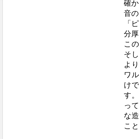
確
音
「ピ
分
こ
そ
よ
ワ
け
す
っ
な造
こ