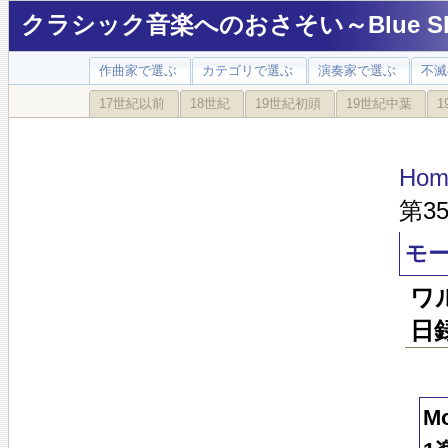
クラシック音楽へのおさそい～Blue Sky
作曲家で選ぶ
カテゴリで選ぶ
演奏家で選ぶ
不滅
17世紀以前
18世紀
19世紀初頭
19世紀中葉
1
Hom
第3
モー
ワル
日
M