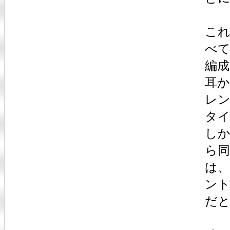
こ
べ
編
耳
レ
タ
しか
ら
は、
ン
だ