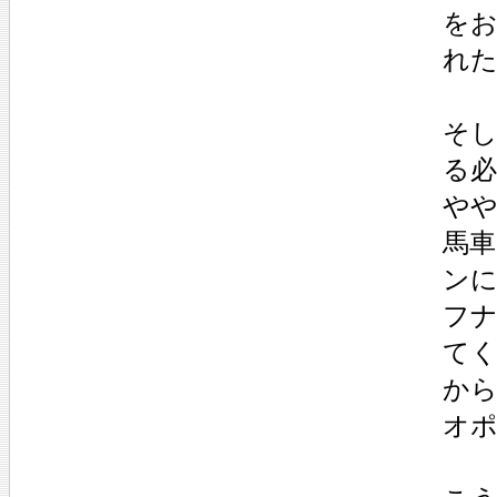
を
れ
そ
る
や
馬
ン
フ
て
か
オ