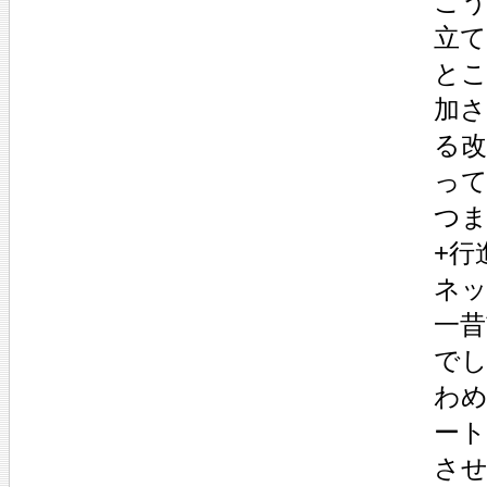
こ
立
と
加
る
っ
つ
+行
ネ
一
で
わ
ー
さ