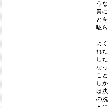
う
景
と
駆
よ
れ
し
な
こ
し
は
の
と