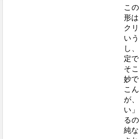
この
形
ク
い
し
定
そ
妙で
こ
が
い
る
純