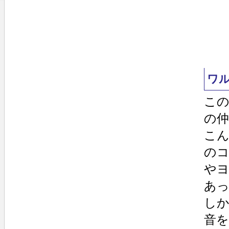
ワ
こ
の
こ
の
や
あ
し
音