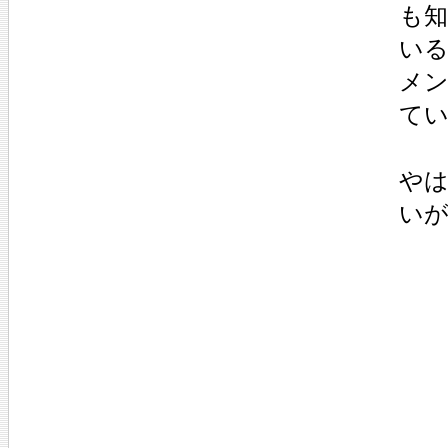
も
い
メ
て
や
い