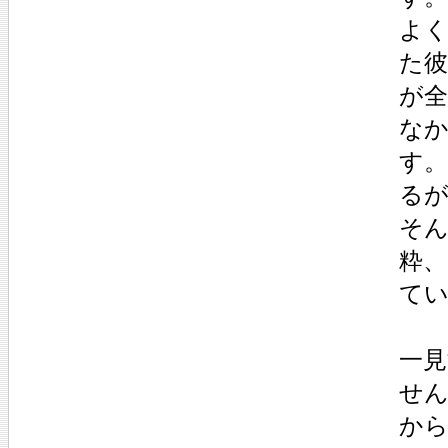
よ
た彼
が
な
す。
る
そ
粋
て
一
せ
か