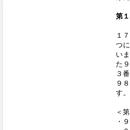
第１
１７
つ
い
た９
３番
９
す。
＜第
・９