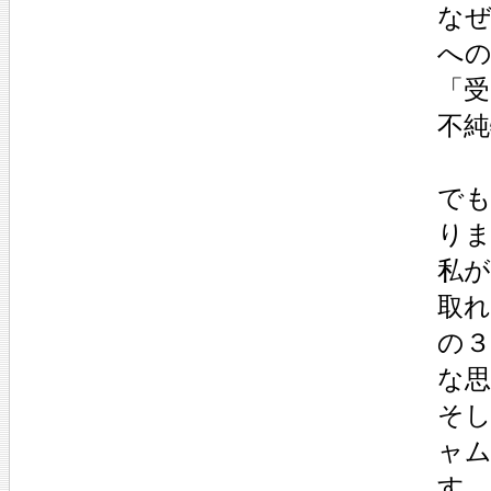
な
へ
「
不純
で
り
私
取
の
な
そ
ャ
す。