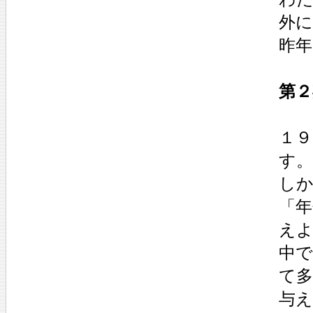
外に
昨年
第２
１
す。
し
「年
え
中
て
与