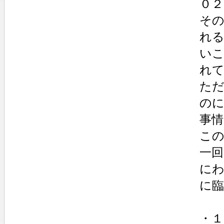
０２
そ
れ
い
れ
た
の
事
こ
一回
にわ
に臨
・