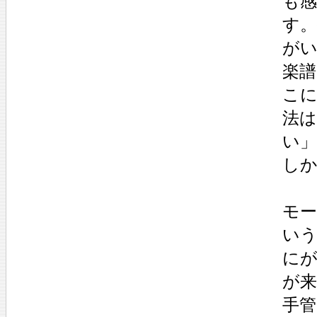
も
す
が
楽
こ
法
い
し
モ
い
に
が
手