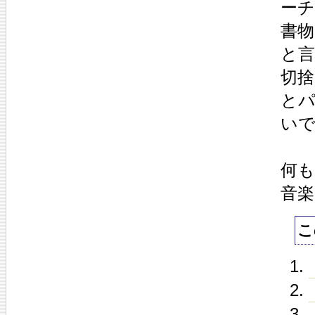
ー
書物
と
切
と
い
何
音楽
こ