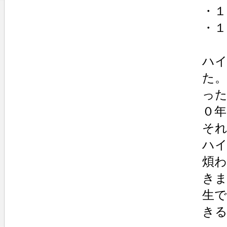
・１
・１
ハ
た
っ
０
そ
ハ
煩
き
生
き