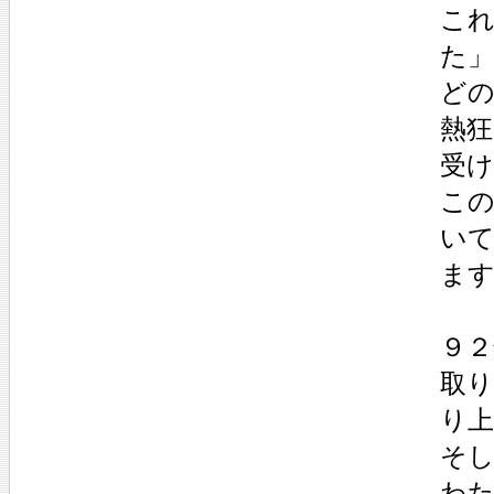
こ
た
ど
熱狂
受
こ
い
ま
９
取
り
そし
わ