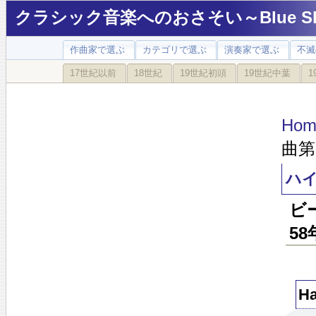
クラシック音楽へのおさそい～Blue Sky
作曲家で選ぶ
カテゴリで選ぶ
演奏家で選ぶ
不滅
17世紀以前
18世紀
19世紀初頭
19世紀中葉
1
Hom
曲第
ハイ
ビ
5
H