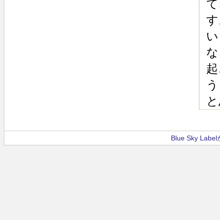
て
す
い
な
起
う
と
Blue Sky La