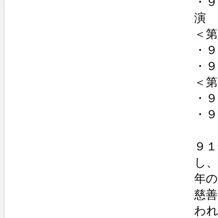
・
演
＜第
・
・９
＜第
・
・
９
し
年の
慈善
わ