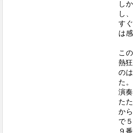
し
し
す
は
こ
熱
の
た。
演
た
か
で
９番