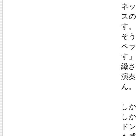
ネ
ス
す。
そ
ペ
す
緻
演
ん。
し
し
ド