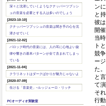
ン
深々と沈潜していくようなクナッパーツブッシ
ュの音楽を必要とする人は多いのでしょう
と
[2023-10-10]
彼
クナッパーツブッシュの音楽は聞き手の心を沈
開
潜させていく
当
[2021-12-02]
ト
バロック時代の音楽には、人の耳に心地よい旋
競
律や響きの基本パターンが全て含まれてしまっ
ー
ている
[2021-11-04]
た
クラリネットはダークばかりが魅力じゃないよ
と
[2020-07-09]
て
生ける「音楽史」~ルッジェーロ・リッチ
そ
行
PCオーディオ実験室