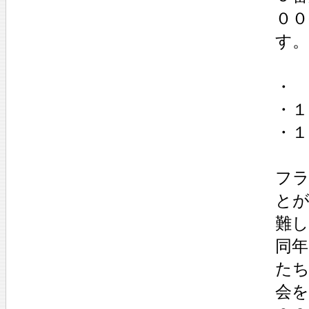
０
す。
・
・１
・１
フ
と
難
同年
た
会