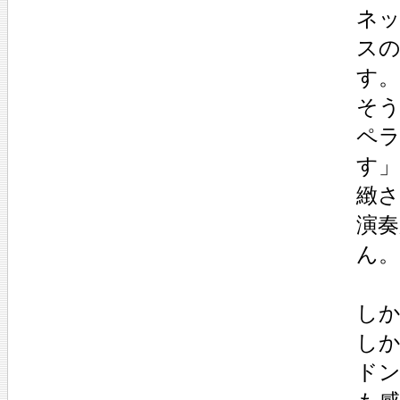
ネ
ス
す。
そ
ペ
す
緻
演
ん。
し
し
ド