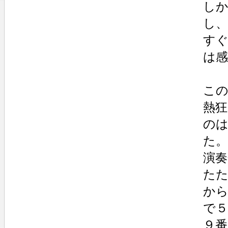
し
し
す
は
こ
熱
の
た。
演
た
か
で
９番