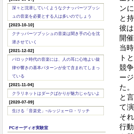
ン
深々と沈潜していくようなクナッパーツブッシ
ュの音楽を必要とする人は多いのでしょう
と
[2023-10-10]
彼
クナッパーツブッシュの音楽は聞き手の心を沈
開
潜させていく
当
[2021-12-02]
ト
バロック時代の音楽には、人の耳に心地よい旋
競
律や響きの基本パターンが全て含まれてしまっ
ー
ている
[2021-11-04]
た
クラリネットはダークばかりが魅力じゃないよ
と
[2020-07-09]
て
生ける「音楽史」~ルッジェーロ・リッチ
そ
行
PCオーディオ実験室