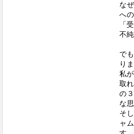
な
へ
「
不純
で
り
私
取
の
な
そ
ャ
す。