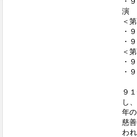
・
演
＜第
・
・９
＜第
・
・
９
し
年の
慈善
わ