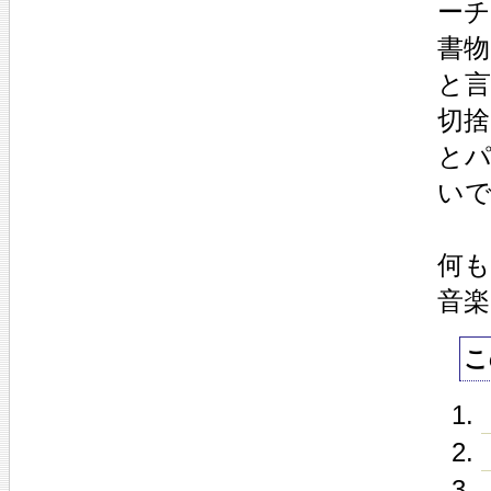
ー
書物
と
切
と
い
何
音楽
こ