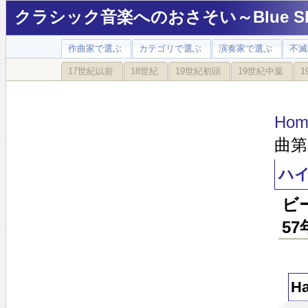
クラシック音楽へのおさそい～Blue Sky
作曲家で選ぶ
カテゴリで選ぶ
演奏家で選ぶ
不滅
17世紀以前
18世紀
19世紀初頭
19世紀中葉
1
Hom
曲第
ハイ
ビ
5
H