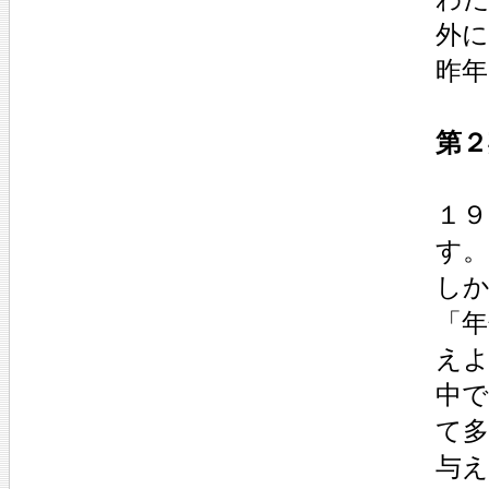
外に
昨年
第２
１
す。
し
「年
え
中
て
与