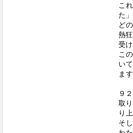
こ
た
ど
熱狂
受
こ
い
ま
９
取
り
そし
わ