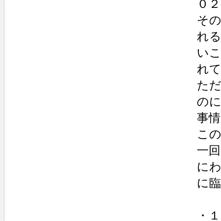
０２
そ
れ
い
れ
た
の
事
こ
一回
にわ
に臨
・