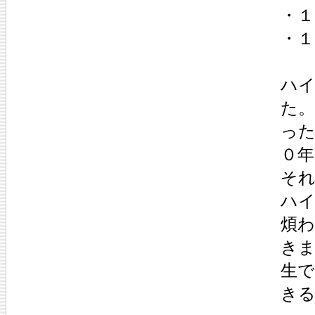
・１
・１
ハ
た
っ
０
そ
ハ
煩
き
生
き