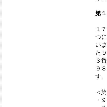
第１
１７
つ
い
た９
３番
９
す。
＜第
・９