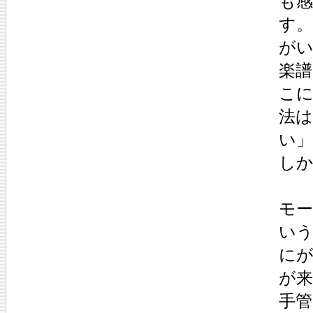
も
す
が
楽
こ
法
い
し
モ
い
に
が
手