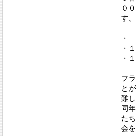
０
す。
・
・１
・１
フ
と
難
同年
た
会