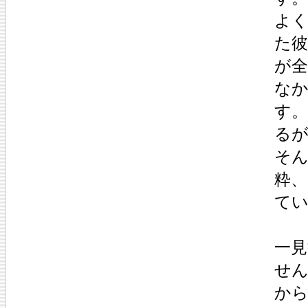
よ
た彼
が
な
す。
る
そ
粋
て
一
せ
か