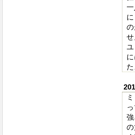
一
に
の
せ
ユ
に
た
20
ミ
っ
強
の