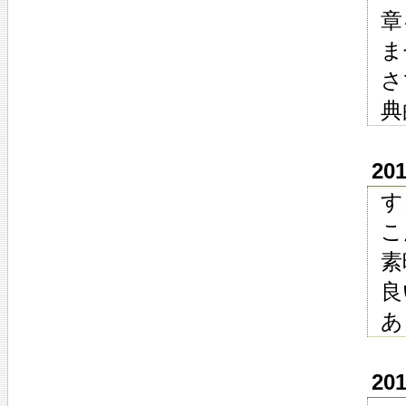
章
ま
さ
典
20
す
こ
素
良
あ
20