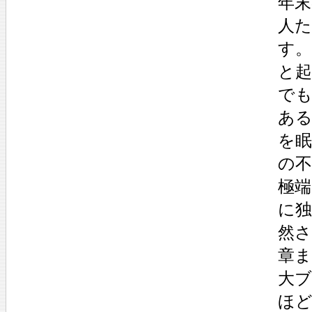
年
人
す
と
で
あ
を
の
極
に
然
章ま
大ブ
ほ