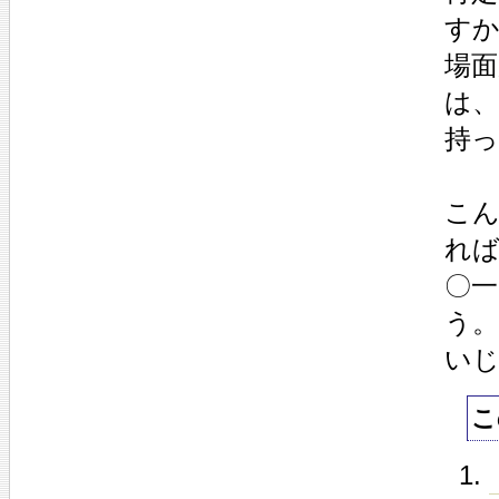
す
場
は
持
こ
れ
〇
う。
い
こ