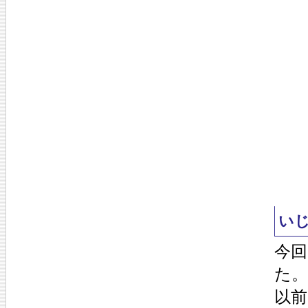
い
今
た。
以