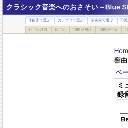
クラシック音楽へのおさそい～Blue Sky
作曲家で選ぶ
カテゴリで選ぶ
演奏家で選ぶ
不滅
17世紀以前
18世紀
19世紀初頭
19世紀中葉
1
Hom
響曲
ベ
ミ
録
B