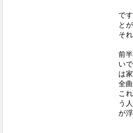
で
と
それ
前
い
は
全
こ
う人
が