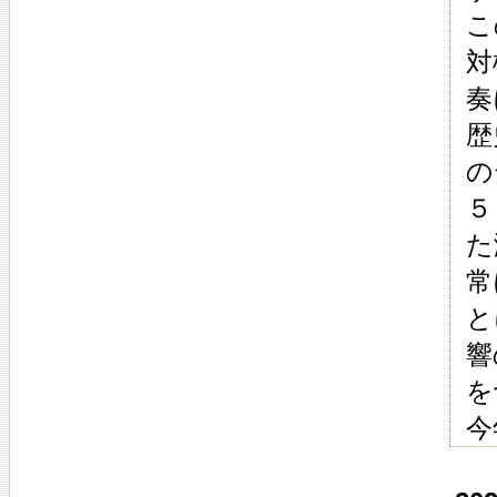
こ
対
奏
歴
の
５
た
常
と
響
を
今