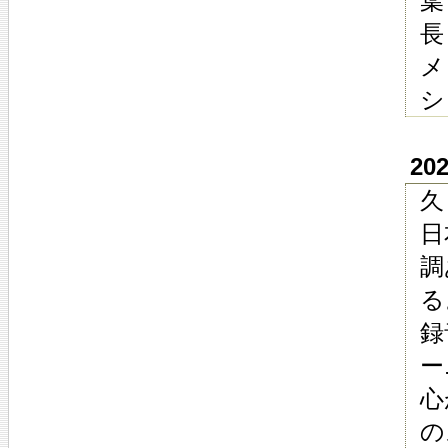
葉
長
メ
シ
20
久
日
調
る
録
ー
心
の