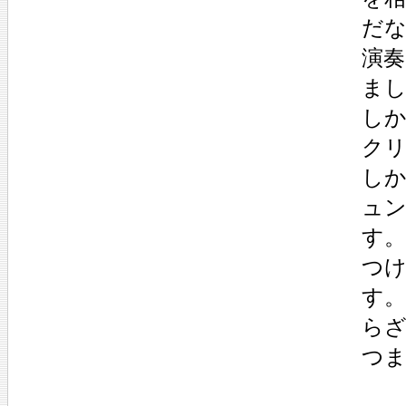
だ
演
ま
し
ク
し
ュ
す
つ
す
ら
つ