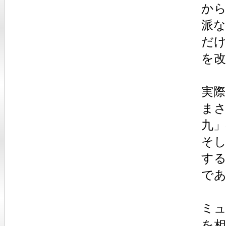
か
派
だ
を
実
ま
九
そ
す
で
ミ
を