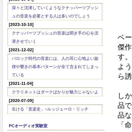
深々と沈潜していくようなクナッパーツブッシ
ュの音楽を必要とする人は多いのでしょう
[2023-10-10]
クナッパーツブッシュの音楽は聞き手の心を沈
ベ
潜させていく
傑
[2021-12-02]
す
バロック時代の音楽には、人の耳に心地よい旋
よ
律や響きの基本パターンが全て含まれてしまっ
ら
ている
[2021-11-04]
クラリネットはダークばかりが魅力じゃないよ
し
[2020-07-09]
品で
生ける「音楽史」~ルッジェーロ・リッチ
品
「命
PCオーディオ実験室