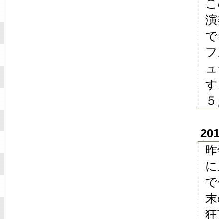
こ
演
で
フ
ュ
す
５
20
昨
に
で
末
狂