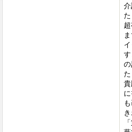
介
た
超
ま
イ
す
の
た
貴
に
も
き
「