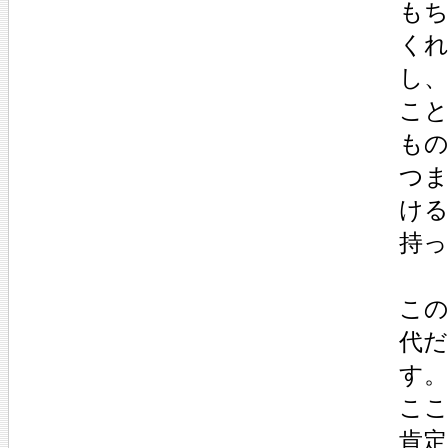
も
く
し
こ
も
つ
け
持
こ
代
す。
こ
肯定