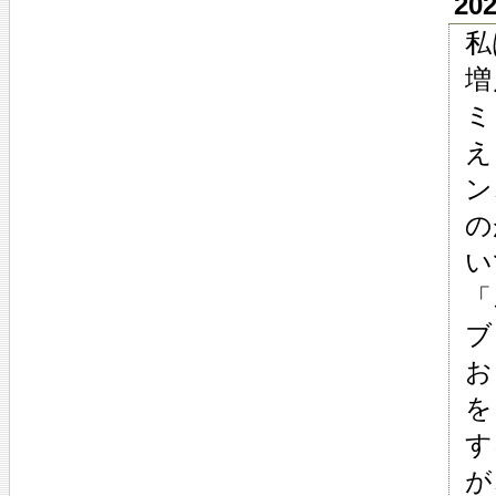
20
私
増
ミ
え
ン
の
い
「
ブ
お
を
す
が