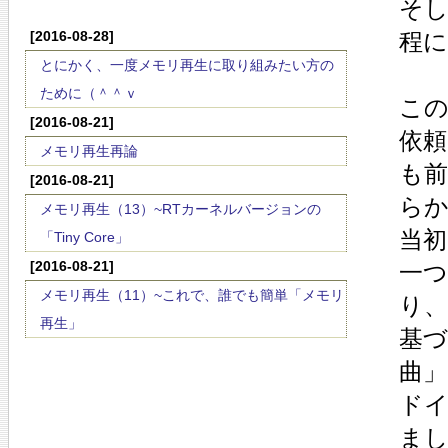
そし
[2016-08-28]
程
とにかく、一度メモリ再生に取り組みたい方の
ために（＾＾ｖ
こ
[2016-08-21]
依
メモリ再生再論
も
[2016-08-21]
ら
メモリ再生（13）~RTカーネルバージョンの
当
「Tiny Core」
[2016-08-21]
一つ
メモリ再生（11）~これで、誰でも簡単「メモリ
り
再生」
基づ
曲
ド
ま