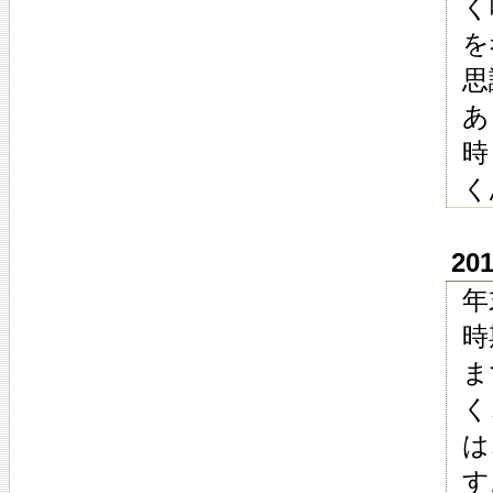
く
を
思
あ
時
く
20
年
時
ま
く
は
す