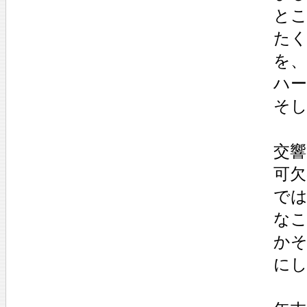
と
た
を
ハ
そし
交響
可
で
な
か
に