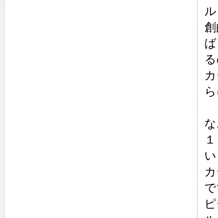
ル
創
ば
る
カ
ら
な
１
い
カ
で
ピ