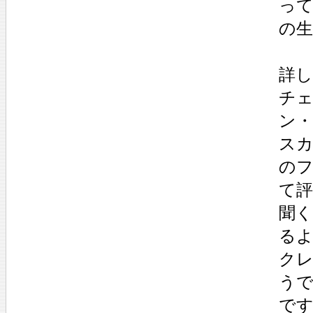
っ
の生
詳
チ
ン
ス
の
て評
聞
る
ク
う
で