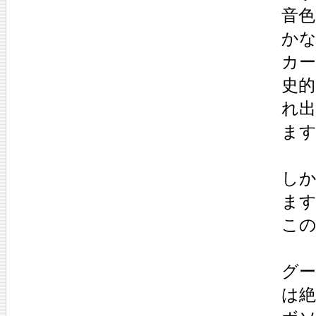
音
か
カ
史
れ
ま
し
ま
こ
グ
は