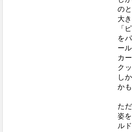
の
大
「
を
ー
カ
ク
し
か
た
姿
ル