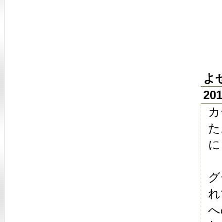
よ
20
カ
た
に
グ
れ
へ