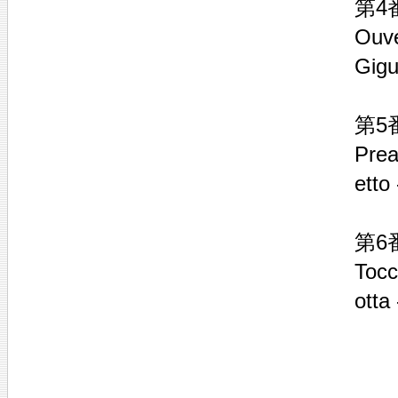
第4
Ouve
Gig
第5
Prea
etto
第6
Tocc
otta