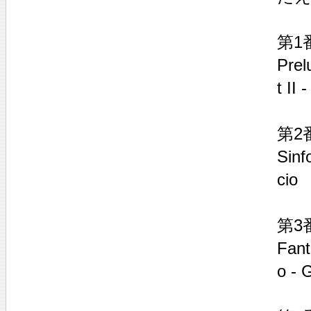
第1
Prel
t II 
第2
Sinf
cio
第3
Fant
o - 