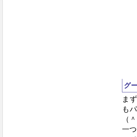
グ
ま
も
（＾
一