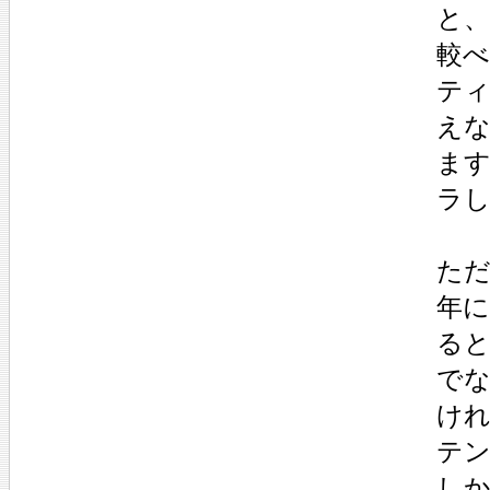
と
較
ティ
え
ま
ラ
た
年
る
でな
け
テ
し