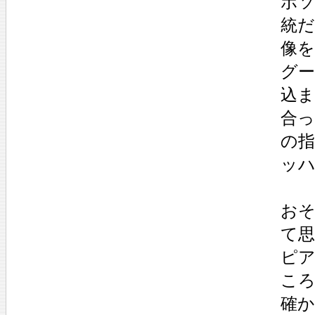
ボ
統
像
グ
込
合
の
ッ
お
て
ピ
こ
確