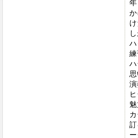
年
か
け
し
ハ
練
ハ
思
演
ヒ
魅
カ
訂
ー