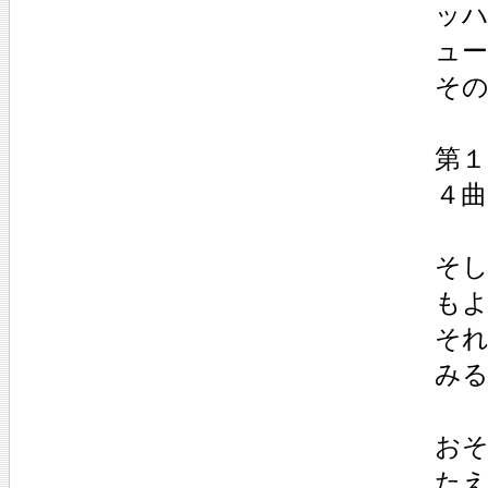
ッ
ュ
そ
第１曲
４曲：
そ
も
そ
み
お
た