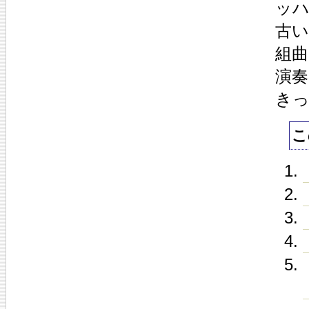
ッ
古
組
演
き
こ