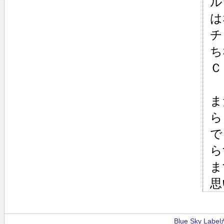
ル
は
チ
ち
Ｃ
ま
ら
で
ら
ま
思
Blue Sky La