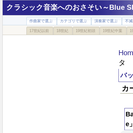
クラシック音楽へのおさそい～Blue Sky
作曲家で選ぶ
カテゴリで選ぶ
演奏家で選ぶ
不滅
17世紀以前
18世紀
19世紀初頭
19世紀中葉
1
Hom
タ 
バッ
カ
B
e