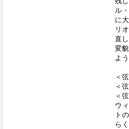
残
ル
に
リ
直
変貌
よ
＜弦
＜弦
＜弦
ウ
トの
らく