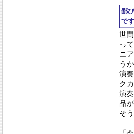
鄙
で
世間
っ
ニ
う
演
ク
演
品
そ
「