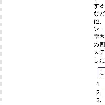
す
な
他
ン
室
の四
ステ
し
こ