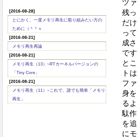
ツ
残
[2016-08-28]
とにかく、一度メモリ再生に取り組みたい方の
だ
ために（＾＾ｖ
っ
[2016-08-21]
成
メモリ再生再論
で
[2016-08-21]
とこ
メモリ再生（13）~RTカーネルバージョンの
ト
「Tiny Core」
[2016-08-21]
フ
メモリ再生（11）~これで、誰でも簡単「メモリ
身
再生」
る
駄
を
に