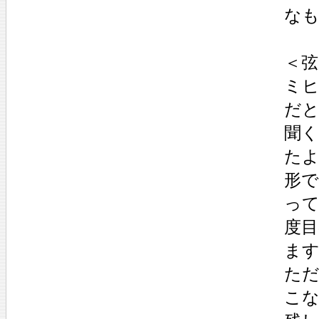
な
＜弦
ミ
だ
聞
た
形
って
度目
ま
た
こ