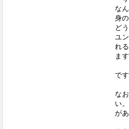
な
身
ど
ユ
れ
ます
で
な
い
が