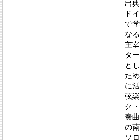
出典
ド
で学
な
主
ター
とし
た
に
弦楽
ク
奏曲
の南
ソ