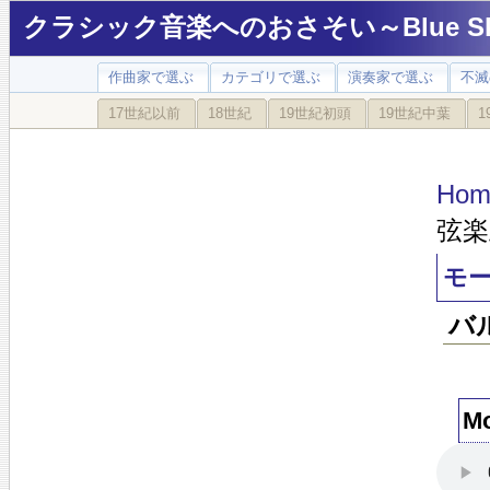
クラシック音楽へのおさそい～Blue Sky
作曲家で選ぶ
カテゴリで選ぶ
演奏家で選ぶ
不滅
17世紀以前
18世紀
19世紀初頭
19世紀中葉
1
Hom
弦楽
モー
バ
M