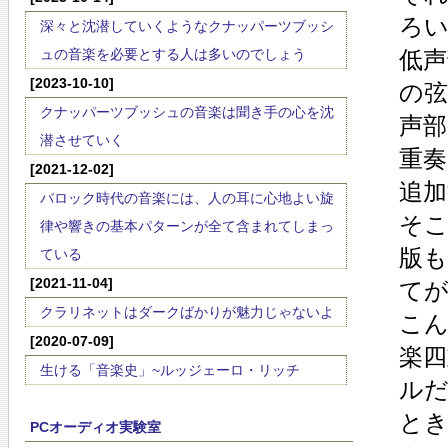
ろ
深々と沈潜していくようなクナッパーツブッシ
ュの音楽を必要とする人は多いのでしょう
低
[2023-10-10]
の
クナッパーツブッシュの音楽は聞き手の心を沈
声
潜させていく
重
[2021-12-02]
追
バロック時代の音楽には、人の耳に心地よい旋
そ
律や響きの基本パターンが全て含まれてしまっ
版も
ている
[2021-11-04]
て
クラリネットはダークばかりが魅力じゃないよ
こ
[2020-07-09]
楽
生ける「音楽史」~ルッジェーロ・リッチ
ル
と
PCオーディオ実験室