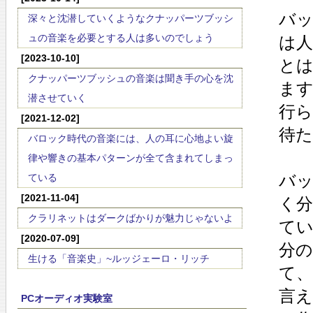
バ
深々と沈潜していくようなクナッパーツブッシ
ュの音楽を必要とする人は多いのでしょう
は
[2023-10-10]
と
クナッパーツブッシュの音楽は聞き手の心を沈
ま
潜させていく
行
[2021-12-02]
待
バロック時代の音楽には、人の耳に心地よい旋
律や響きの基本パターンが全て含まれてしまっ
バ
ている
[2021-11-04]
く
クラリネットはダークばかりが魅力じゃないよ
て
[2020-07-09]
分
生ける「音楽史」~ルッジェーロ・リッチ
て
言
PCオーディオ実験室