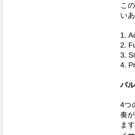
こ
い
1. A
2. F
3. Si
4. P
パル
4つ
奏
ま
ィ