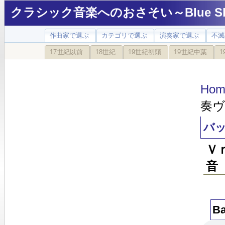
クラシック音楽へのおさそい～Blue Sky
作曲家で選ぶ
カテゴリで選ぶ
演奏家で選ぶ
不滅
17世紀以前
18世紀
19世紀初頭
19世紀中葉
1
Hom
奏
バ
Ｖ
音
B