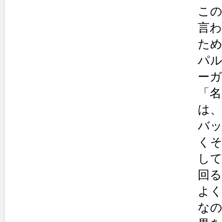
こ
言
た
パ
ー
「
は
バ
く
し
回
よ
な