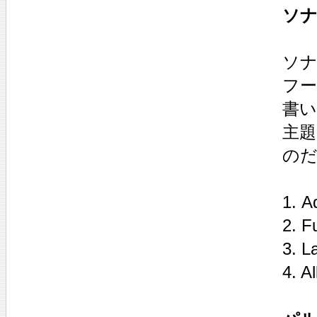
ソナ
ソナ
フー
書
主
の
1. A
2. F
3. L
4. A