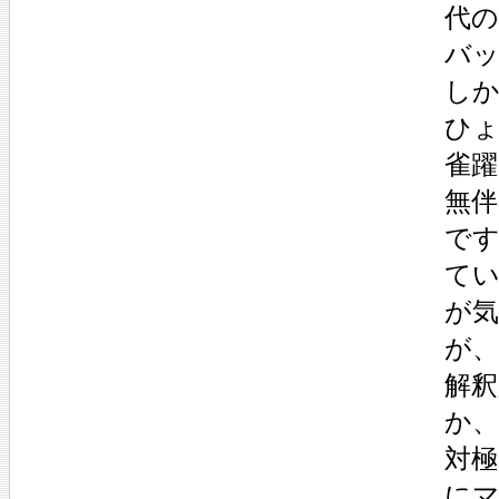
代
バ
し
ひ
雀
無
で
て
が
が
解
か
対
に