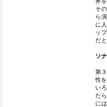
界を
そ
ら
に人
ッ
だ
ソナ
第３
性
い
た
に