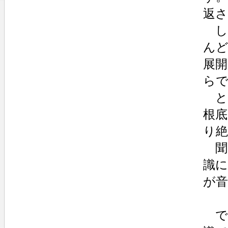
返さ
し
ん
展
ら
と
根底
り絶
聞
識
が
で