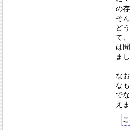
の
そ
ど
て
は
ま
な
な
で
え
こ