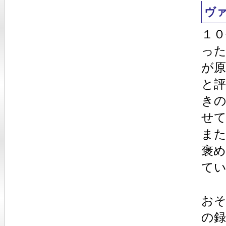
ヴ
１
った
が
と
き
せ
また
褒
て
お
の