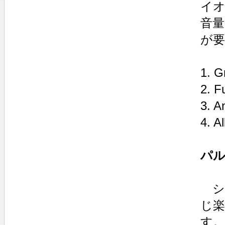
イ
音
が
1. G
2. F
3. A
4. A
パル
シ
じ
す。