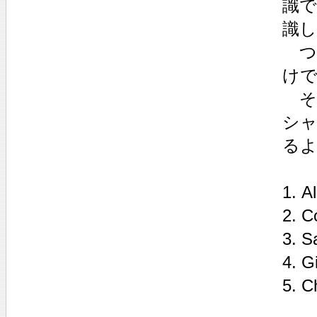
識
識
つ
け
そ
シ
る
1. A
2. C
3. S
4. G
5. C