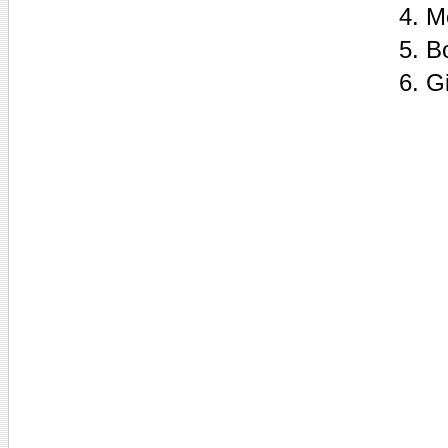
4. M
5. B
6. G